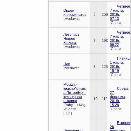
Четверг,
Орден
7 марта,
иллюминатов
9
256
2019г.
zvedavec
07:13
Слава
Четверг,
Летопись
7 марта,
Нового
7
193
2019г.
Ковчега.
06:22
zvedavec
Слава
Пятница
1 марта,
Нло
8
123
2019г.
zvedavec
15:19
Слава
Москва -
красно*опые,
Среда,
а Петербург -
27
культурная
февраля,
10
119
столица
2019г.
Ruby Ludwig
15:28
Valentin
Слава
[
1
2
]
Вторник
26
Инвадеры и
февраля,