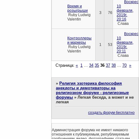
Воскрес
Время и
10
розыгрыши
февраля,
3
76
Ruby Ludwig
2019г.
Valentin
20:16
Слава
Воскрес
Контроллеры
10
и маркеры
февраля,
1
53
Ruby Ludwig
2019г.
Valentin
20:11
Слава
Страница:
«
1
…
34
35
36
37
38
…
70
»
»
Религия эзотерика философия
анекдоты и демотиваторы на
религиозном форуме - религиозные
форумы
»
Легкая беседа, а может и не
легкая
создать форум бесплатно
Администрация форума не имеет никакого
отношения к публикуемым, републикуемым
сообщениям, видео, фотографиям, статьям,