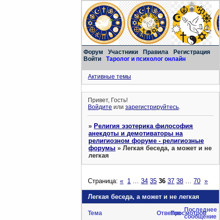
Форум
Участники
Правила
Регистрация
Войти
Таролог и психолог онлайн
Активные темы
Привет, Гость!
Войдите
или
зарегистрируйтесь
.
»
Религия эзотерика философия
анекдоты и демотиваторы на
религиозном форуме - религиозные
форумы
»
Легкая беседа, а может и не
легкая
Страница:
«
1
…
34
35
36
37
38
…
70
»
Легкая беседа, а может и не легкая
Последнее
Тема
Ответов
Просмотров
сообщение