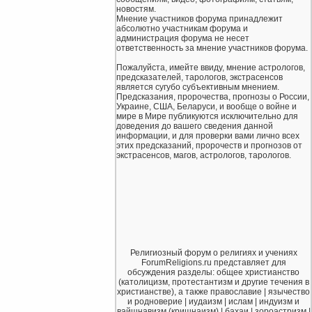
новостям.
Мнение участников форума принадлежит
абсолютно участникам форума и
администрация форума не несет
ответственность за мнение участников форума.
Пожалуйста, имейте ввиду, мнение астрологов,
предсказателей, тарологов, экстрасенсов
является сугубо субъективным мнением.
Предсказания, пророчества, прогнозы о России,
Украине, США, Беларуси, и вообще о войне и
мире в Мире публикуются исключительно для
доведения до вашего сведения данной
информации, и для проверки вами лично всех
этих предсказаний, пророчеств и прогнозов от
экстрасенсов, магов, астрологов, тарологов.
Религиозный форум о религиях и учениях
ForumReligions.ru представляет для
обсуждения разделы: общее христианство
(католицизм, протестантизм и другие течения в
христианстве), а также православие | язычество
и родноверие | иудаизм | ислам | индуизм и
вайшнавизм (кришнаизм) | бахаи | зороастризм |