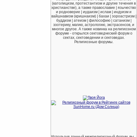
(католицизм, протестантизм и другие течения в
христианстве), а также православие | язычество
и родноверие | иудаизм | ислам | индуизм и
вайшнавизм (кришнаизм) | бахаи | зороастризм |
буддизм | атеизм | философию | сатанизм |
эзотерику, магию, астрологию, экстрасенсов, и
многое другое. А также новинка на религиозном
форуме - открылся сектоведческий форум о
сектах, сектоведении и сектоведах.
Религиозные форумы.
Используя данный межрелигиозный форум, вы