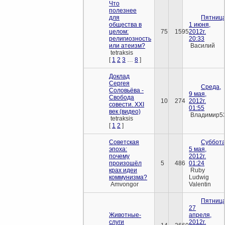
Что
полезнее
для
Пятница
общества в
1 июня,
целом:
75
1595
2012г.
религиозность
20:33
или атеизм?
Василий
tetraksis
[
1
2
3
…
8
]
Доклад
Сергея
Среда,
Соловьёва -
9 мая,
Свобода
10
274
2012г.
совести. XXI
01:55
век (видео)
Владимир5
tetraksis
[
1
2
]
Советская
Суббота
эпоха:
5 мая,
почему
2012г.
произошёл
5
486
01:24
крах идеи
Ruby
коммунизма?
Ludwig
Amvongor
Valentin
Пятница
27
Животные-
апреля,
слуги
2012г.