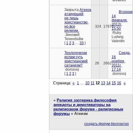
Закрыта
Атеизм,
Вторник
атакующий
14
не лишь
февраля,
христианство,
2012г.
но все
324
17870
15:50
религии.
Ruby
Зиновий
Ludwig
Тененбойм
Valentin
[
1
2
3
…
33
]
Теологически
Среда,
ислам суть
16
христианский
ноября,
26
2662
сатанизм?
2011г.
domsvoj
17:14
[
1
2
3
]
domsvoj
Страница:
«
1
…
10
11
12
13
14
15
16
»
»
Религия эзотерика философия
анекдоты и демотиваторы на
религиозном форуме - религиозные
форумы
»
Атеизм
создать форум бесплатно