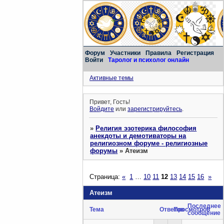
Форум
Участники
Правила
Регистрация
Войти
Таролог и психолог онлайн
Активные темы
Привет, Гость!
Войдите
или
зарегистрируйтесь
.
»
Религия эзотерика философия
анекдоты и демотиваторы на
религиозном форуме - религиозные
форумы
»
Атеизм
Страница:
«
1
…
10
11
12
13
14
15
16
»
Атеизм
Последнее
Тема
Ответов
Просмотров
сообщение