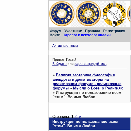
Форум
Участники
Правила
Регистрация
Войти
Таролог и психолог онлайн
Активные темы
Привет, Гость!
Войдите
или
зарегистрируйтесь
.
»
Религия эзотерика философия
анекдоты и демотиваторы на
религиозном форуме - религиозные
форумы
»
Мысли о Боге, о Религиях
»
Инструкция по пользованию всем
"этим". Во имя Любви.
Страница:
1
2
»
Инструкция по пользованию всем
"этим". Во имя Любви.