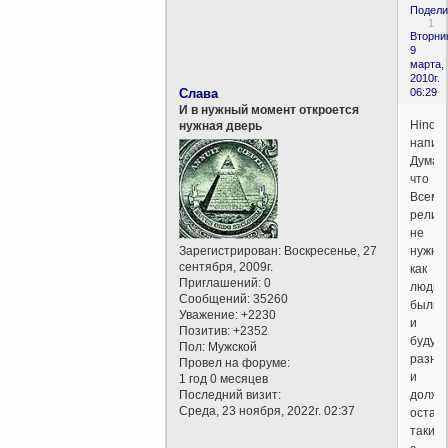
Подели
1
Вторни
9
марта,
2010г.
Слава
06:29
И в нужный момент откроется
Hinoz
нужная дверь
написа
Думаю
что
Всеми
религ
не
Зарегистрирован
: Воскресенье, 27
нужна,
сентября, 2009г.
как
Приглашений:
0
люди
Сообщений:
35260
были,
Уважение:
+2230
и
Позитив:
+2352
будут
Пол:
Мужской
разны
Провел на форуме:
и
1 год 0 месяцев
Последний визит:
должн
Среда, 23 ноября, 2022г. 02:37
остав
таким