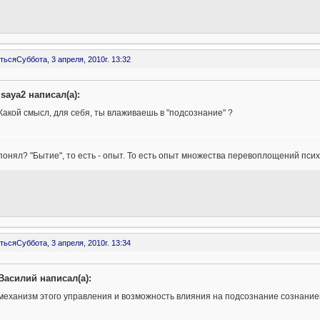
ться
Суббота, 3 апреля, 2010г. 13:32
isaya2 написал(а):
Какой смысл, для себя, ты влаживаешь в "подсознание" ?
понял? "Бытие", то есть - опыт. То есть опыт множества перевоплощений псих
ться
Суббота, 3 апреля, 2010г. 13:34
Василий написал(а):
механизм этого управления и возможность влияния на подсознание сознанием