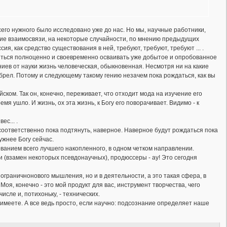
его нужного было исследовано уже до нас. Но мы, научные работники,
кие взаимосвязи, на некоторые случайности, по мнению предыдущих
, как средство существования в ней, требуют, требуют, требуют ... .
миться полноценно и своевременно осваивать уже добытое и опробованное
ниев от науки жизнь человеческая, обыкновенная. Несмотря ни на какие
обрел. Потому и следующему такому гению незачем пока рождаться, как вы
ком. Так он, конечно, переживает, что отходит мода на изучение его
мя ушло. И жизнь, ох эта жизнь, к Богу его поворачивает. Видимо - к
ес... .
о соответственно пока подтянуть, наверное. Наверное будут рождаться пока
ужнее Богу сейчас.
ванием всего лучшего накопленного, в одном четком направлении.
мии (взамен некоторых псевдонаучных), продюссеры - ау! Это сегодня
пограничнонового мышления, но и в деятельности, а это такая сфера, в
оя, конечно - это мой продукт для вас, инструмент творчества, чего
сле и, потихоньку, - технических.
 имеете. А все ведь просто, если научно: подсознание определяет наше