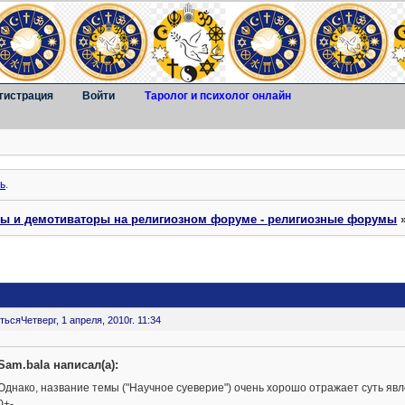
гистрация
Войти
Таролог и психолог онлайн
ь
.
ты и демотиваторы на религиозном форуме - религиозные форумы
ться
Четверг, 1 апреля, 2010г. 11:34
Sam.bala написал(а):
Однако, название темы ("Научное суеверие") очень хорошо отражает суть явл
0+-