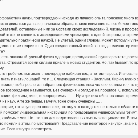
офработник науки, подтверждаю и исходя из личного опыта поясняю: много вс
жая двигаться дальше, начинаем обращать свое внимание на все более тон
ователей, оставленные ими за бортами своих исследований. Жизнь и профессия
вайте же не спешить с исследованиями чрезмерно, с одной стороны, и стре
рительно практически наукой. Не улетай, одним словом. Может потому и у ге
олголетние теории и пр. Один средневековый гений вон когда геликоптер из
те?
 есть знакомый, ученый физик-ядерщик, преподающий в университете, российс
та. Стремится всеми силами привлечь новых студентов. Но, так бывает, то вре
му.
стет ребенок, все знают: поочередно набирая вес, а потом - в рост. И вновь - в в
 гнать и гнать лошадей, то и ... Следующая станция - Васильки. Лирику нужн
лирики, чтобы росло из набранного физического веса человечеством то, что н
ое возрождение называется. Без суеверия и оглядки на прошлое. С использо
 книги, фильмы, кино, телепрограммы - .... . Ну и критика обоснованная, пре
 из наук. А те же певцы, замечу, тоже очень суеверны .... .
 острие, тот и суеверен поневоле, потому что находится не только в области 
й поможет универсальная инструкция по пользованию универсальгым "этим". М
, любимые мои. Но - только для подготовленных жизнью специалистов. В том чи
о пожили в этом, почувствовали? Представление некоторое изнутри, значит,
ие. Если изнутри посмотреть.