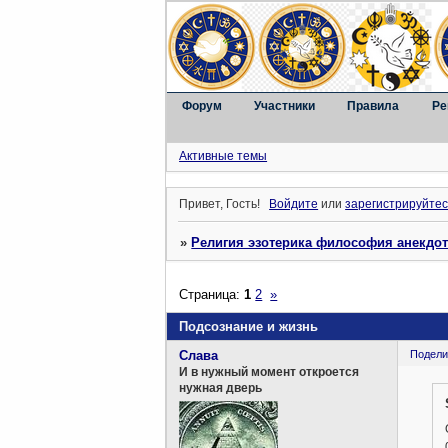
Форум
Участники
Правила
Ре
Активные темы
Привет, Гость!
Войдите
или
зарегистрируйтес
»
Религия эзотерика философия анекдо
Страница:
1
2
»
Подсознание и жизнь
Слава
Подели
И в нужный момент откроется
нужная дверь