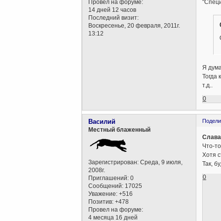
Провел на форуме:
"Спец
14 дней 12 часов
Последний визит:
Воскресенье, 20 февраля, 2011г.
13:12
Я дум
Тогда 
т.д..
0
Василий
Подели
Местный блаженный
Слава
Что-то
Хотя с
Зарегистрирован
: Среда, 9 июля,
Так, б
2008г.
0
Приглашений:
0
Сообщений:
17025
Уважение:
+516
Позитив:
+478
Провел на форуме:
4 месяца 16 дней