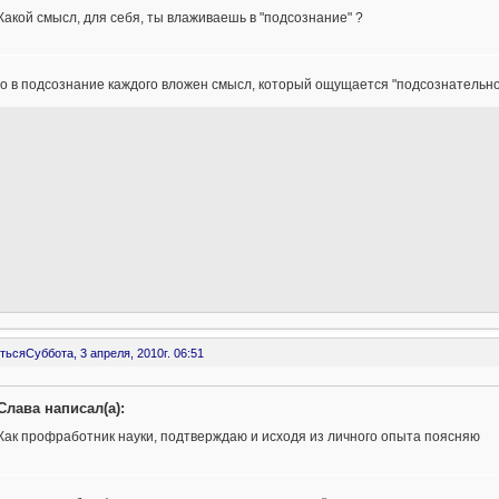
Какой смысл, для себя, ты влаживаешь в "подсознание" ?
 в подсознание каждого вложен смысл, который ощущается "подсознательно"
ться
Суббота, 3 апреля, 2010г. 06:51
Слава написал(а):
Как профработник науки, подтверждаю и исходя из личного опыта поясняю