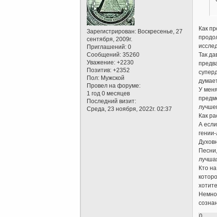
Как пр
Зарегистрирован
: Воскресенье, 27
продол
сентября, 2009г.
исслед
Приглашений:
0
Сообщений:
35260
Так да
Уважение:
+2230
предва
Позитив:
+2352
суперд
Пол:
Мужской
думае
Провел на форуме:
У меня
1 год 0 месяцев
предме
Последний визит:
лучше
Среда, 23 ноября, 2022г. 02:37
Как ра
А если
гении-
Духовн
Песни,
лучшая
Кто на
которо
хотите
Немног
сознан
0