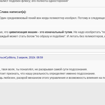
иалист подобен флюсу; его полнота одностороння"
Слава написал(а):
Один средневековый гений вон когда геликоптер изобрел. Потому и следующе
аю, что
цивилизация машин - это изначальный тупик
. Не надо изобретать "
каждый может стать богом "по образу и подобию". И летать без геликоптеров, 
ться
Суббота, 3 апреля, 2010г. 08:59
, твоя воля, ты понаплёл, не раскрывая самой сути подсознания.
тоит признать, что нашу реальность определяет именно подсознание.
удь любезен, раскрой механизм этого управления и возможность влияния на 