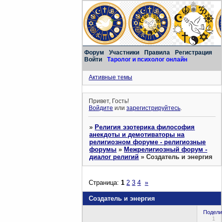
Форум
Участники
Правила
Регистрация
Войти
Таролог и психолог онлайн
Активные темы
Привет, Гость!
Войдите
или
зарегистрируйтесь
.
»
Религия эзотерика философия
анекдоты и демотиваторы на
религиозном форуме - религиозные
форумы
»
Межрелигиозный форум -
диалог религий
»
Создатель и энергия
Страница:
1
2
3
4
»
Создатель и энергия
Подели
1