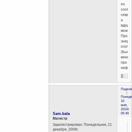
по
сообр
секрет
а
вдруг
можно
Про
энерг
плз!
(Было
мнени
про
нефть
0
Подели
6
Понеде
10
мая,
2010г.
Sam.bala
05:49
Магистр
Зарегистрирован
: Понедельник, 21
декабря, 2009г.