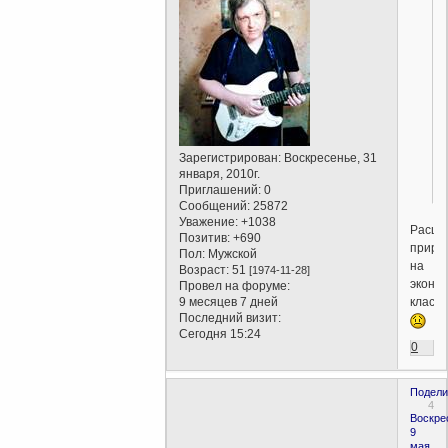
Зарегистрирован
: Воскресенье, 31
января, 2010г.
Приглашений:
0
Сообщений:
25872
Уважение:
+1038
Расще
Позитив:
+690
приро
Пол:
Мужской
на
Возраст:
51
[1974-11-28]
эконом
Провел на форуме:
класс
9 месяцев 7 дней
Последний визит:
Сегодня 15:24
0
Подели
4
Воскре
9
мая,