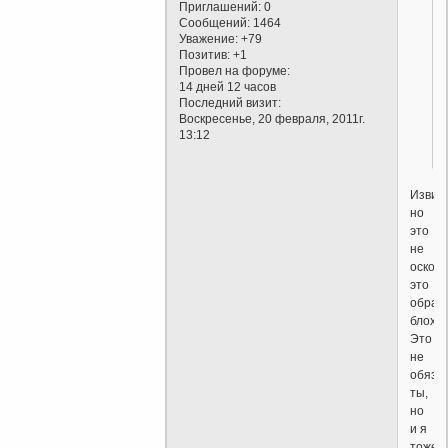
Приглашений:
0
Сообщений:
1464
Уважение:
+79
Позитив:
+1
Провел на форуме:
14 дней 12 часов
Последний визит:
Воскресенье, 20 февраля, 2011г.
13:12
Извин
но
это
не
оскорб
это
образ
блохи.
Это
не
обяза
ты,
но
и я
тоже...