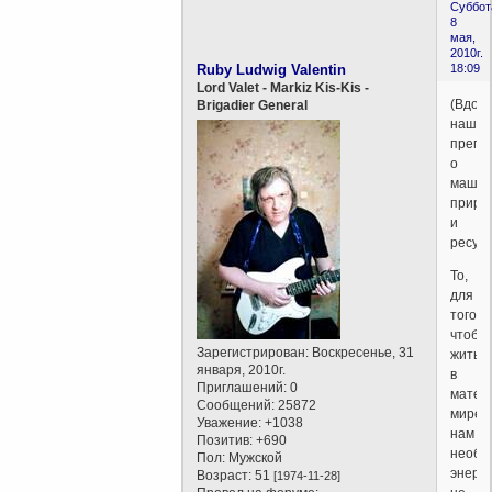
Суббот
8
мая,
2010г.
Ruby Ludwig Valentin
18:09
Lord Valet - Markiz Kis-Kis -
(Вдох
Brigadier General
наши
препи
о
машин
приро
и
ресурс
То,
для
того
чтобы
Зарегистрирован
: Воскресенье, 31
жить
января, 2010г.
в
Приглашений:
0
матер
Сообщений:
25872
мире
Уважение:
+1038
нам
Позитив:
+690
необх
Пол:
Мужской
энерг
Возраст:
51
[1974-11-28]