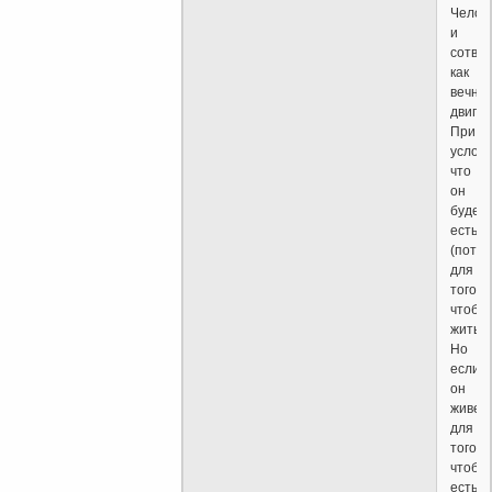
Челов
и
сотво
как
вечны
двигат
При
услови
что
он
будет
есть
(потре
для
того,
чтобы
жить.
Но
если
он
живет
для
того,
чтобы
есть,