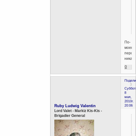
По-
моему,
персп
никаки
0
Подели
3
Суббот
8
мая,
2010г.
Ruby Ludwig Valentin
20:06
Lord Valet - Markiz Kis-Kis -
Brigadier General