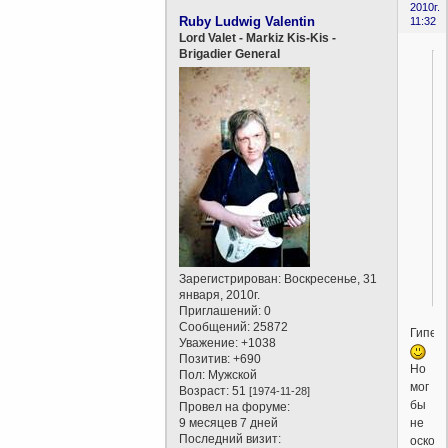
2010г.
Ruby Ludwig Valentin
11:32
Lord Valet - Markiz Kis-Kis -
Brigadier General
Зарегистрирован
: Воскресенье, 31
января, 2010г.
Приглашений:
0
Сообщений:
25872
Гипер
Уважение:
+1038
Позитив:
+690
Но
Пол:
Мужской
мог
Возраст:
51
[1974-11-28]
бы
Провел на форуме:
не
9 месяцев 7 дней
Последний визит:
оскор