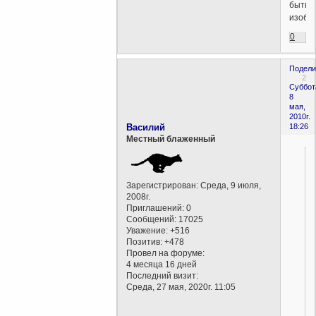
быть
изобр
0
Подели
2
Суббот
8
мая,
2010г.
Василий
18:26
Местный блаженный
Зарегистрирован
: Среда, 9 июля,
2008г.
Приглашений:
0
Сообщений:
17025
Уважение:
+516
Позитив:
+478
Провел на форуме:
4 месяца 16 дней
Последний визит:
Среда, 27 мая, 2020г. 11:05