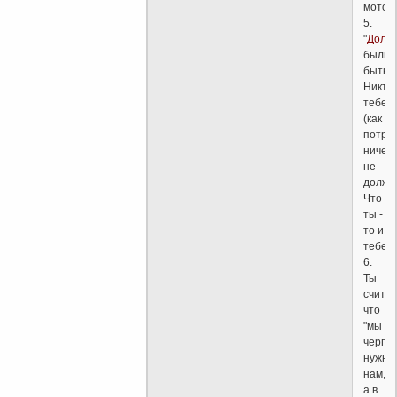
мотор
5.
"
Долж
были
быть"!!
Никто
тебе
(как
потре
ничего
не
долже
Что
ты -
то и
тебе.
6.
Ты
счита
что
"мы
черпа
нужно
нам,
а в