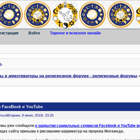
гистрация
Войти
Таролог и психолог онлайн
ь
.
ты и демотиваторы на религиозном форуме - религиозные форумы
 FaceBook и YouTube
ться
Вторник, 8 июня, 2010г. 23:20
 мы уже сообщали
о закрытии социальных сервисов Facebook и YouTube 
ицах сайта призыва к рисованию каррикатур на пророка Могамеда.