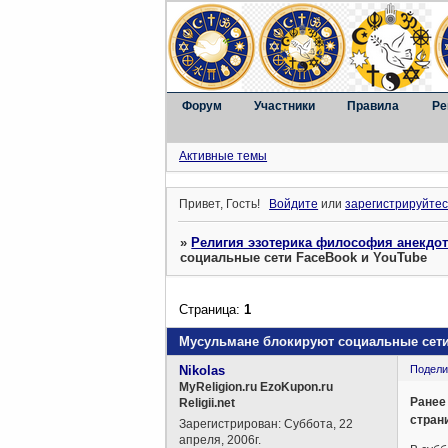
Форум
Участники
Правила
Ре
Активные темы
Привет, Гость!
Войдите
или
зарегистрируйтес
»
Религия эзотерика философия анекдо
социальные сети FaceBook и YouTube
Страница:
1
Мусульмане блокируют социальные сети
Nikolas
Подели
MyReligion.ru EzoKupon.ru
Ранее
Religii.net
стран
Зарегистрирован
: Суббота, 22
апреля, 2006г.