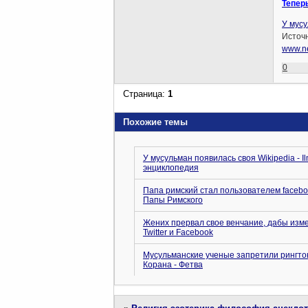
Тепер
У мусу
Источн
www.ne
0
Страница:
1
Похожие темы
У мусульман появилась своя Wikipedia - I
энциклопедия
Папа римский стал пользователем facebo
Папы Римского
Жених прервал свое венчание, дабы изме
Twitter и Facebook
Мусульманские ученые запретили рингтон
Корана - Фетва