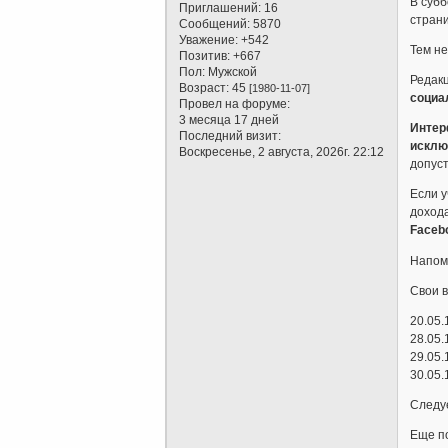
В субб
Приглашений:
16
стран
Сообщений:
5870
Уважение:
+542
Тем не
Позитив:
+667
Пол:
Мужской
Редакц
Возраст:
45
[1980-11-07]
социа
Провел на форуме:
3 месяца 17 дней
Интер
Последний визит:
исклю
Воскресенье, 2 августа, 2026г. 22:12
допус
Если у
дохода
Faceb
Напом
Свои в
20.05.
28.05.
29.05.
30.05.
Следуе
Еще по