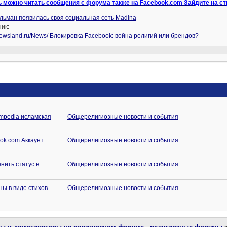
ь можно читать сообщения с форума также на Facebook.com Зайдите на с
льман появилась своя социальная сеть Madina
ик:
wsland.ru/News/ Блокировка Facebook: война религий или брендов?
lmpedia исламская
Общерелигиозные новости и события
ok.com Аккаунт
Общерелигиозные новости и события
нить статус в
Общерелигиозные новости и события
ы в виде стихов
Общерелигиозные новости и события