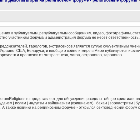
ты и демотиваторы на религиозном форуме - религиозные форумы
ения к публикуемым, републикуемым сообщениям, видео, фотографиям, стат
тно участникам форума и администрация форума не несет ответственность 
предсказателей, тарологов, экстрасенсов является сугубо субъективным мнен
 Украине, США, Беларуси, и вообще о войне и мире в Мире публикуются искл
рочеств и прогнозов от экстрасенсов, магов, астрологов, тарологов.
orumReligions.ru представляет для обсуждения разделы: общее христианство 
удаизм | ислам | индуизм и вайшнавизм (кришнаизм) | бахаи | зороастризм | бу
е. А также новинка на религиозном форуме - открылся сектоведческий форум 