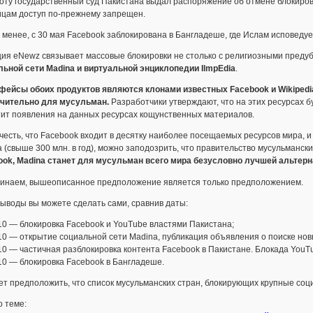
оту государственный суд Пакистана выдал распоряжение об отмене блокировк
ицам доступ по-прежнему запрещен.
 менее, с 30 мая Facebook заблокирована в Бангладеше, где Ислам исповеду
ия eNewz связывает массовые блокировки не столько с религиозными предубе
льной сети Madina и виртуальной энциклопедии IlmpEdia
.
фейсы обоих продуктов являются клонами известных Facebook и Wikipedia
чительно для мусульман.
Разработчики утверждают, что на этих ресурсах 
тит появления на данных ресурсах кощунственных материалов.
честь, что Facebook входит в десятку наиболее посещаемых ресурсов мира,
 (свыше 300 млн. в год), можно заподозрить, что правительство мусульманс
ook, Madina станет для мусульман всего мира безусловно лучшей альтерн
инаем, вышеописанное предположение является только предположением.
ыводы вы можете сделать сами, сравнив даты:
10 — блокировка Facebook и YouTube властями Пакистана;
10 — открытие социальной сети Madina, публикация объявления о поиске нов
10 — частичная разблокировка контента Facebook в Пакистане. Блокада You
10 — блокировка Facebook в Бангладеше.
т предположить, что список мусульманских стран, блокирующих крупные соц
 теме: