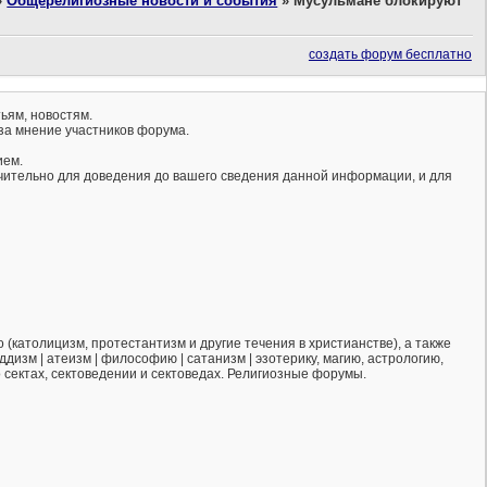
»
Общерелигиозные новости и события
»
Мусульмане блокируют
создать форум бесплатно
ьям, новостям.
за мнение участников форума.
ием.
ючительно для доведения до вашего сведения данной информации, и для
(католицизм, протестантизм и другие течения в христианстве), а также
ддизм | атеизм | философию | сатанизм | эзотерику, магию, астрологию,
о сектах, сектоведении и сектоведах. Религиозные форумы.