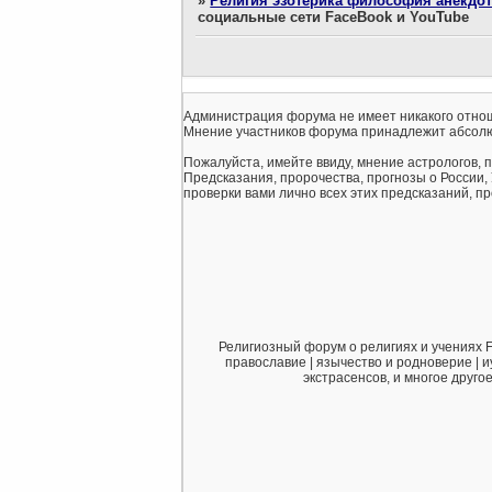
»
Религия эзотерика философия анекдо
социальные сети FaceBook и YouTube
Администрация форума не имеет никакого отнош
Мнение участников форума принадлежит абсолю
Пожалуйста, имейте ввиду, мнение астрологов, 
Предсказания, пророчества, прогнозы о России,
проверки вами лично всех этих предсказаний, про
Религиозный форум о религиях и учениях F
православие | язычество и родноверие | и
экстрасенсов, и многое друго