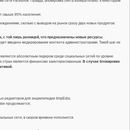
и сети Facebook. Правда, блокировка снята избирательно: к некоторым
ет свыше 85% населения.
ждениями, сколько с выводом на рынок сразу двух новых продуктов:
, с той лишь разницей, что предназначены новые ресурсы
будет введено модерирование контента администраторами. Такой шаг не
 и является абсолютным лидером среди социальных сетей по уровню
ких стран является финансово заинтересованным.
В случае блокировки
ативой.
ых редакторов для энциклопедии IlmpEdia;
Tube продолжается;
иальные сети, в скором времени пополнится.