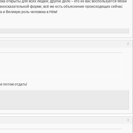
а открыты для всех людей; другое дело – кто из вас воспользуется Моей
в иносказательной форме, всё же есть объяснение происходящих сейчас
 и Великую роль человека в Нём!
2
ои потом отдать!
3