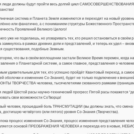
ти люди должны будут пройти весь долгий цикл САМОСОВЕРШЕНСТВОВАНИЯ, ко
ранства!
лнечная система и Планета Земля изменяются и переходят на новый уровень
лённо или фанатично, а с пониманием структуры Божественного Пространст
нечность Проявлений Великого Целого!
чего уже не поделаешь, но уговаривать тех, кто решил остановиться в своём
 замкнулось в рамках древних догм и представлений, и теперь их удел – вно
ия существования, подобные Земным.
вторяю, что вы в своём воплощении застали Великое Время перемен, когда н
авления о Планетарной системе, а самое главное, представления о человеке
мым удивительным для тех, кто успешно пройдёт Квантовый переход, а сам
й оболочки и изменение Со-Знания), будет не только подключение к внешне
ОНТЫ ТВОРЧЕСТВА человека, тысячелетиями скованного рамками (границами
я людей Шестой расы научно-технический прогресс Пятой расы покажется “де
зовать свои возможности СоТворца!
овый человек, прошедший боль ТРАНСМУТАЦИИ (вы должны знать, что смена о
, достигшую четвёртого (или пятого) уровня Со-Знания (Творчества).
 пока процесс изменения Со-Знания, процесс изменения представления чело
является основой ПРЕОБРАЖЕНИЯ ЧЕЛОВЕКА и перехода его в новые, НЕБИО