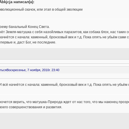
Abkjcja написал(а):
эволюционный скачок, или этап в общей эволюции
моему банальный Конец Света.
ёт Земля-матушка с себя назойливых паразитов, как собака блох, нас таких 
начнётся с начала: каменный, бронзовый век и т.д. Пока опять не убьём сами с
первые и, даст Бог, не последние.
ться
Воскресенье, 7 ноября, 2010г. 23:40
И всё начнётся с начала: каменный, бронзовый век и т.д. Пока опять не убьём 
хочется верить, что матушка-Природа ждет от нас того, что мы наконец проз
воего совершенствования и развития.