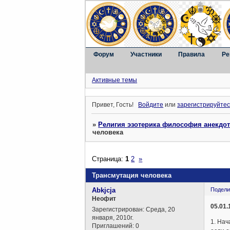
Форум
Участники
Правила
Ре
Активные темы
Привет, Гость!
Войдите
или
зарегистрируйтес
»
Религия эзотерика философия анекдо
человека
Страница:
1
2
»
Трансмутация человека
Abkjcja
Подели
Неофит
05.01
Зарегистрирован
: Среда, 20
января, 2010г.
1. Нач
Приглашений:
0