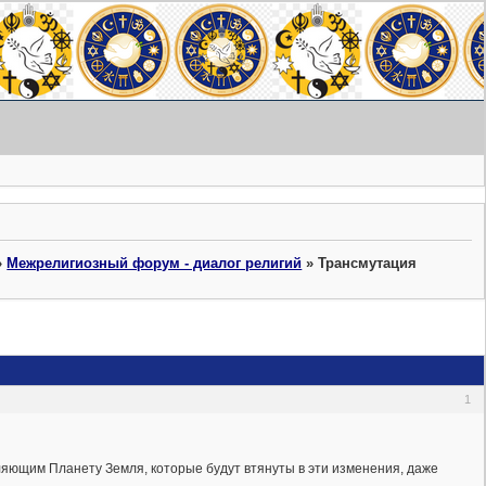
»
Межрелигиозный форум - диалог религий
»
Трансмутация
1
ляющим Планету Земля, которые будут втянуты в эти изменения, даже