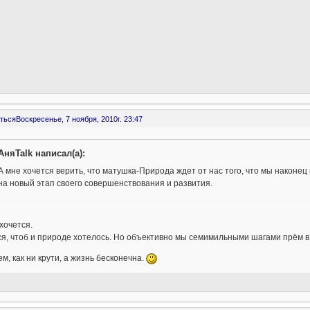
ться
Воскресенье, 7 ноября, 2010г. 23:47
АняTalk написал(а):
А мне хочется верить, что матушка-Природа ждет от нас того, что мы наконец
на новый этап своего совершенствования и развития.
хочется.
я, чтоб и природе хотелось. Но объективно мы семимильными шагами прём в
м, как ни крути, а жизнь бесконечна.