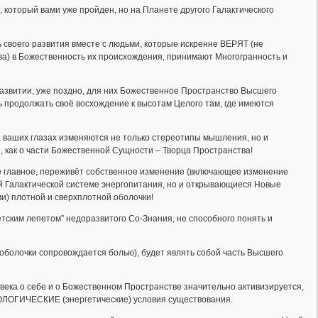
торый вами уже пройден, но на Планете другого Галактического
 своего развития вместе с людьми, которые искренне ВЕРЯТ (не
ва) в Божественность их происхождения, принимают Многогранность и
 развитии, уже поздно, для них Божественное Пространство Высшего
вь продолжать своё восхождение к высотам Целого там, где имеются
а ваших глазах изменяются не только стереотипы мышления, но и
, как о части Божественной Сущности – Творца Пространства!
ое главное, переживёт собственное изменение (включающее изменение
й Галактической системе энергопитания, но и открывающиеся Новые
) плотной и сверхплотной оболочки!
тским лепетом” недоразвитого Со-Знания, не способного понять и
болочки сопровождается болью), будет являть собой часть Высшего
века о себе и о Божественном Пространстве значительно активизируется,
ЛОГИЧЕСКИЕ (энергетические) условия существования.