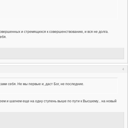
совершенных и стремящихся к совершенствованию, и вся не долга.
ебя.
4
сами себя. Не мы первые и, даст Бог, не последние.
реем и шагнем еще на одну ступень выше по пути к Высшему... на новый