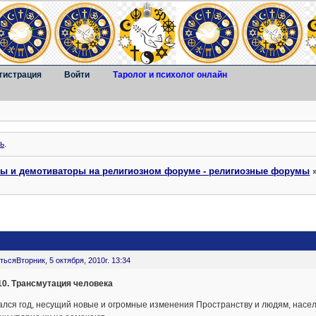
гистрация
Войти
Таролог и психолог онлайн
ь
.
ты и демотиваторы на религиозном форуме - религиозные форумы
ться
Вторник, 5 октября, 2010г. 13:34
.10. Трансмутация человека
ался год, несущий новые и огромные изменения Пространству и людям, насе