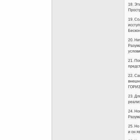
18. Э
Прост
19. Со
исступ
Беско
20. Ни
Разума
услов
21. По
предст
22. Са
внешне
ГОРИЗ
23. Дл
реали
24. Н
Разума
25. Но
и он 