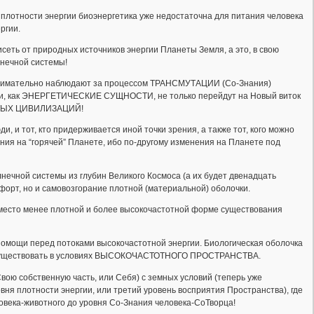
ь плотности энергии биоэнергетика уже недостаточна для питания человека
ргии.
висеть от природных источников энергии Планеты Земля, а это, в свою
лнечной системы!
ик внимательно наблюдают за процессом ТРАНСМУТАЦИИ (Со-Знания)
люди, как ЭНЕРГЕТИЧЕСКИЕ СУЩНОСТИ, не только перейдут на Новый виток
ЗВИТЫХ ЦИВИЛИЗАЦИЙ!
 и тот, кто придерживается иной точки зрения, а также тот, кого можно
ния на “горячей” Планете, ибо по-другому изменения на Планете под
лнечной системы из глубин Великого Космоса (а их будет двенадцать
мфорт, но и самовозгорание плотной (материальной) оболочки.
 место менее плотной и более высокочастотной форме существования
Помощи перед потоками высокочастотной энергии. Биологическая оболочка
ут существовать в условиях ВЫСОКОЧАСТОТНОГО ПРОСТРАНСТВА.
вою собственную часть, или Себя) с земных условий (теперь уже
вня плотности энергии, или третий уровень восприятия Пространства), где
овека-животного до уровня Со-Знания человека-СоТворца!