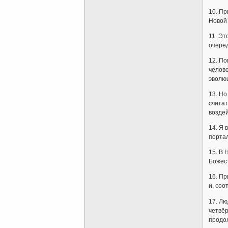
10. Пр
Новой
11. Эт
очере
12. По
челов
эволю
13. Но
считат
воздей
14. Я 
портал
15. В 
Божест
16. Пр
и, со
17. Лю
четвёр
продол