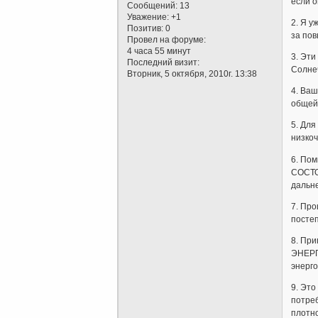
если о
Сообщений:
13
Уважение:
+1
2. Я у
Позитив:
0
за пов
Провел на форуме:
4 часа 55 минут
3. Эти
Последний визит:
Солнеч
Вторник, 5 октября, 2010г. 13:38
4. Ваш
общей
5. Дл
низко
6. По
СОСТО
дальн
7. Пр
постеп
8. При
ЭНЕРГ
энерго
9. Это
потреб
плотно