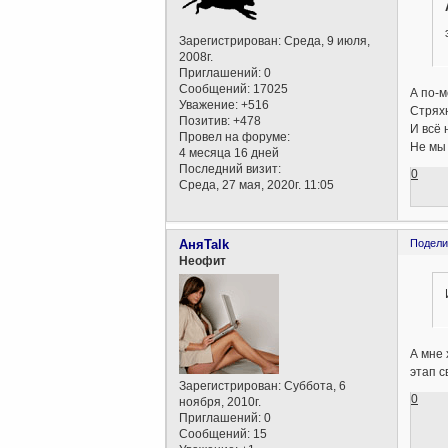
Зарегистрирован
: Среда, 9 июля,
2008г.
Приглашений:
0
Сообщений:
17025
А по-
Уважение:
+516
Стряхн
Позитив:
+478
И всё 
Провел на форуме:
Не мы 
4 месяца 16 дней
Последний визит:
0
Среда, 27 мая, 2020г. 11:05
АняTalk
Подели
Неофит
А мне 
этап с
Зарегистрирован
: Суббота, 6
0
ноября, 2010г.
Приглашений:
0
Сообщений:
15