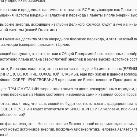
ни упорно их не замечают.
же говорил и продолжаю напоминать о том, что ВСЁ окружающее вас Простран
ышения частоты вибрации Галактики и перехода Планеты в поле энергий выс
 высокие энергии, исходящие из глубин Великого Космоса, будут и уже начин
ной системы (вашей Галактики).
а Галактика достигла этапа очередного Фазового перехода, и этот Фазовый пе
 эволюции (совершенствования) Целого!
я людей наступает, в соответствии с Общей Программой эволюционных пре
частотного плана (плана сверхплотной энергии) в более высокочастотное с
мните, Я говорил вам о том, что вы счастливые люди, ибо имеете шанс (ВЕ
ЯНИЕ (СОСТОЯНИЕ ХОЛОДНОЙ ПЛАЗМЫ), ещё при жизни в данном воплощен
ейшего СОВЕРШЕНСТВОВАНИЯ при принятии Божественности Пространства и,
оцесс ТРАНСМУТАЦИИ скоро станет заметен даже невооружённым взглядом,
енно переходить в Новое состояние, изменяясь сами и изменяя собой Прост
готовьтесь к тому, что часть людей не будет соответствовать традиционным
ООБЕСПЕЧЕНИЯ будет отличаться от БИОЭНЕРГЕТИКИ человека, ибо они долж
обеспечение)!
 не фантастика, это – Новое состояние Божественной по происхождению мыс
уют новых источников энергии, поскольку биоэнергетика человека является “
сти!