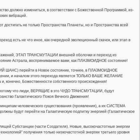
ство должно измениться, в соответствии с Божественной Программой, из-
оких вибраций.
ают достигать не только Пространства Планеты, но и Пространства всей
реход есть не что иное, как очередной эволюционный скачок, или этап в
ображений, ЭТАП ТРАНСМУТАЦИИ внешней оболочки и переход из
остояние Астрала, воспринимаемое вами, как ПЛАЗМОИДНОЕ состояние!
ЛИКИЙ ШАНС) перейти в Новое состояние, точнее, в ПЛАЗМОИДНОЕ
ии, и началом этого перехода является ТОЛЬКО ВАШЕ ЖЕЛАНИЕ
 конечно, Божественности собственного происхождения!
 потому что люди, ВЕРЯЩИЕ в это ЧУДО ТРАНСМУТАЦИИ, будут
ранство Галактического Покоя Вечного Движения!
 принципам человеческого существования (проявления), а их СИСТЕМА
ны будут перейти на Галактическую подпитку энергией (Галактическое
лящей Субстанции (части Создателя). Новые, высокочастотные энергии
технологией” получения только низкочастотной энергии третьего уровня