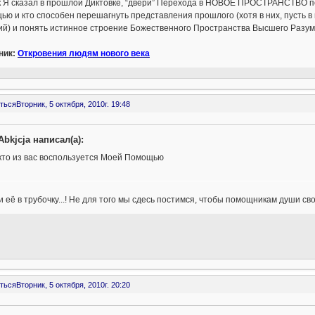
к Я сказал в прошлой Диктовке, “двери” Перехода в НОВОЕ ПРОСТРАНСТВО пок
ю и кто способен перешагнуть представления прошлого (хотя в них, пусть 
й) и понять истинное строение Божественного Пространства Высшего Разума
ник:
Откровения людям нового века
ться
Вторник, 5 октября, 2010г. 19:48
Abkjcja написал(а):
кто из вас воспользуется Моей Помощью
 её в трубочку...! Не для того мы сдесь постимся, чтобы помощникам души св
ться
Вторник, 5 октября, 2010г. 20:20