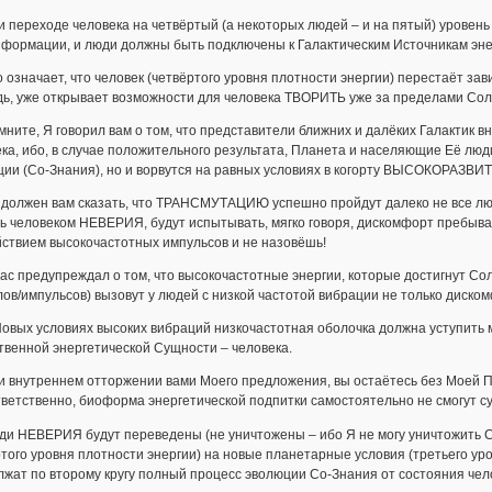
и переходе человека на четвёртый (а некоторых людей – и на пятый) уровен
 формации, и люди должны быть подключены к Галактическим Источникам эне
о означает, что человек (четвёртого уровня плотности энергии) перестаёт за
дь, уже открывает возможности для человека ТВОРИТЬ уже за пределами Со
мните, Я говорил вам о том, что представители ближних и далёких Галакт
ека, ибо, в случае положительного результата, Планета и населяющие Её 
ции (Со-Знания), но и ворвутся на равных условиях в когорту ВЫСОКОРА
 должен вам сказать, что ТРАНСМУТАЦИЮ успешно пройдут далеко не все люди,
ь человеком НЕВЕРИЯ, будут испытывать, мягко говоря, дискомфорт пребыва
ствием высокочастотных импульсов и не назовёшь!
вас предупреждал о том, что высокочастотные энергии, которые достигнут Со
ов/импульсов) вызовут у людей с низкой частотой вибрации не только диско
Новых условиях высоких вибраций низкочастотная оболочка должна уступить
венной энергетической Сущности – человека.
и внутреннем отторжении вами Моего предложения, вы остаётесь без Моей 
ответственно, биоформа энергетической подпитки самостоятельно не смог
ди НЕВЕРИЯ будут переведены (не уничтожены – ибо Я не могу уничтожить С
того уровня плотности энергии) на новые планетарные условия (третьего уро
жат по второму кругу полный процесс эволюции Со-Знания от состояния чел