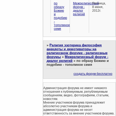
по
Межрелигиозный
Пятница,
образу
форум -
8 июня,
Божию
диалог
2012г.
и
религий
подобию
-
тополиное
семя
»
Религия эзотерика философия
анекдоты и демотиваторы на
религиозном форуме - религиозные
форумы
»
Межрелигиозный форум -
диалог религий
»
по образу Божию и
подобию - тополиное семя
создать форум бесплатно
Администрация форума не имеет никакого
отношения к публикуемым, републикуемым
сообщениям, видео, фотографиям, статьям,
новостям.
Мнение участников форума принадлежит
абсолютно участникам форума и
администрация форума не несет
ответственность за мнение участников форума.