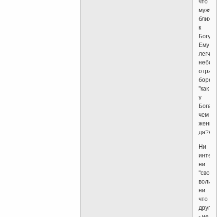
что
мужчи
ближе
к
Богу?
Ему
легче
небос
отрас
бород
"как
у
Бога",
чем
женщи
да?/
Ни
интелл
ни
"своб
воли",
ни
что
другое
- не