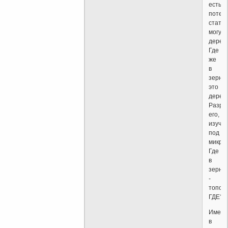
есть
потен
стать
могуч
дерев
Где
же
в
зерны
это
дерев
Разре
его,
изучи
под
микрос
Где
в
зерны
-
топол
ГДЕ?
Именн
в