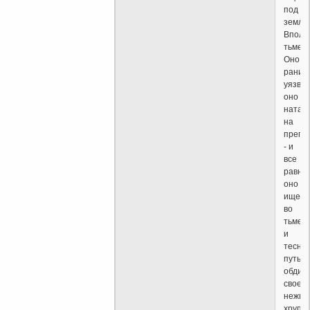
под
земле
Вполн
тьме.
Оно
раним
уязвим
оно
натал
на
прегр
- и
все
равно
оно
ищет
во
тьме
и
тесно
путь,
обдир
свое
нежно
хрупк