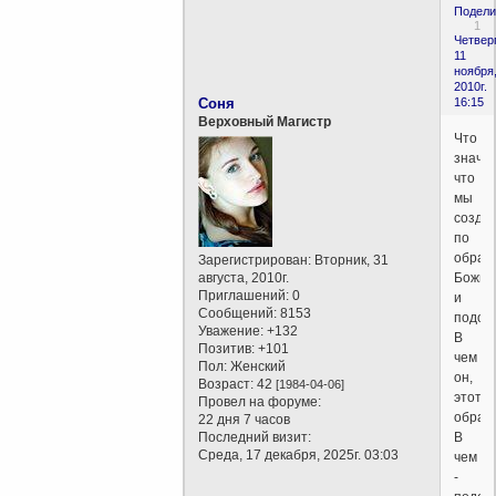
Подели
1
Четверг
11
ноября
2010г.
Соня
16:15
Верховный Магистр
Что
значит
что
мы
созда
по
образ
Зарегистрирован
: Вторник, 31
августа, 2010г.
Божи
Приглашений:
0
и
Сообщений:
8153
подоб
Уважение:
+132
В
Позитив:
+101
чем
Пол:
Женский
он,
Возраст:
42
[1984-04-06]
этот
Провел на форуме:
образ
22 дня 7 часов
Последний визит:
В
Среда, 17 декабря, 2025г. 03:03
чем
-