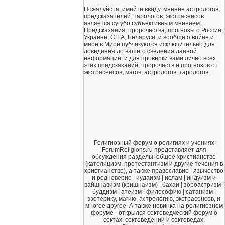
Пожалуйста, имейте ввиду, мнение астрологов,
предсказателей, тарологов, экстрасенсов
является сугубо субъективным мнением.
Предсказания, пророчества, прогнозы о России,
Украине, США, Беларуси, и вообще о войне и
мире в Мире публикуются исключительно для
доведения до вашего сведения данной
информации, и для проверки вами лично всех
этих предсказаний, пророчеств и прогнозов от
экстрасенсов, магов, астрологов, тарологов.
Религиозный форум о религиях и учениях
ForumReligions.ru представляет для
обсуждения разделы: общее христианство
(католицизм, протестантизм и другие течения в
христианстве), а также православие | язычество
и родноверие | иудаизм | ислам | индуизм и
вайшнавизм (кришнаизм) | бахаи | зороастризм |
буддизм | атеизм | философию | сатанизм |
эзотерику, магию, астрологию, экстрасенсов, и
многое другое. А также новинка на религиозном
форуме - открылся сектоведческий форум о
сектах, сектоведении и сектоведах.