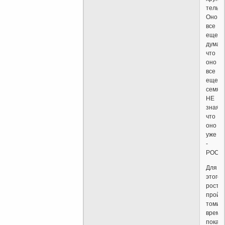
тельце
Оно
все
еще
думает
что
оно
все
еще
семя.
НЕ
зная,
что
оно
уже
-
РОСТОК
Для
этого
ростка
пройд
томит
время,
пока