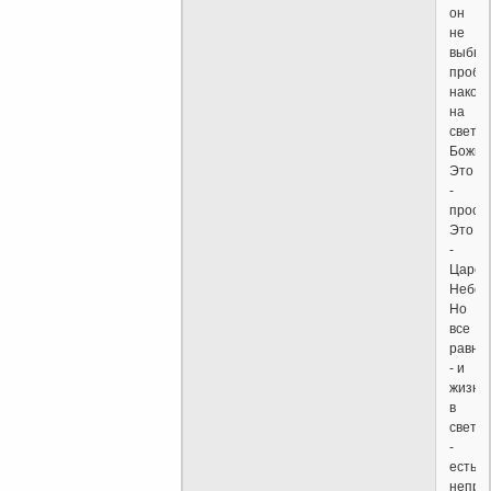
он
не
выбьет
пробь
након
на
свет
Божий
Это
-
просв
Это
-
Царст
Небес
Но
все
равно,
- и
жизнь
в
свете
-
есть
непре