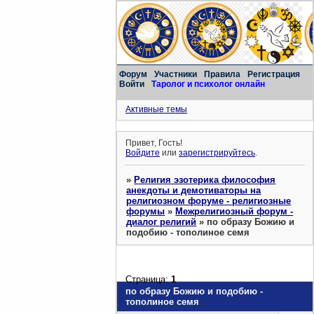
Форум
Участники
Правила
Регистрация
Войти
Таролог и психолог онлайн
Активные темы
Привет, Гость!
Войдите
или
зарегистрируйтесь
.
»
Религия эзотерика философия
анекдоты и демотиваторы на
религиозном форуме - религиозные
форумы
»
Межрелигиозный форум -
диалог религий
»
по образу Божию и
подобию - тополиное семя
Страница:
1
по образу Божию и подобию -
тополиное семя