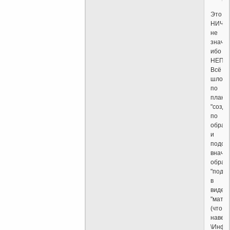
Это
НИЧЕ
не
значит
ибо
НЕПР
Всё
шло
по
плану:
"созд
по
образ
и
подоби
внача
образ
"подоб
в
виде
"матер
(что
навер
\Инфо