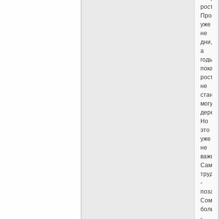
рост.
Пройд
уже
не
дни,
а
годы,
пока
росто
не
стане
могуч
дерев
Но
это
уже
не
важно.
Самое
трудн
-
позади
Сомне
больш
-