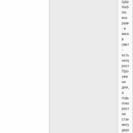
Царст
Небес
Но
все
равно,
- и
жизнь
в
свете
-
есть
непре
рост.
Пройд
уже
не
дни,
а
годы,
пока
росто
не
стане
могуч
дерев