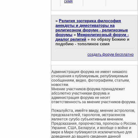
семя
»
Религия эзотерика философия
анекдоты и демотиваторы на
религиозном форуме - религиозные
форумы
»
Межрелигиозный форум -
диалог религий
»
по образу Божию и
подобию - тополиное семя
создать форум бесплатно
Администрация форума не имеет никакого
отношения к публикуемым, републикуемым
сообщениям, видео, фотографиям, статьям,
новостям.
Мнение участников форума принадлежит
абсолютно участникам форума и
администрация форума не несет
ответственность за мнение участников форума.
Пожалуйста, имейте ввиду, мнение астрологов,
предсказателей, тарологов, экстрасенсов
является сугубо субъективным мнением.
Предсказания, пророчества, прогнозы о России,
Украине, США, Беларуси, и вообще о войне и
мире в Мире публикуются исключительно для
доведения до вашего сведения данной