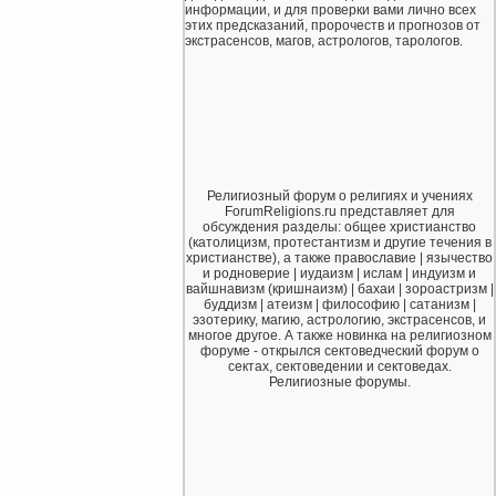
информации, и для проверки вами лично всех
этих предсказаний, пророчеств и прогнозов от
экстрасенсов, магов, астрологов, тарологов.
Религиозный форум о религиях и учениях
ForumReligions.ru представляет для
обсуждения разделы: общее христианство
(католицизм, протестантизм и другие течения в
христианстве), а также православие | язычество
и родноверие | иудаизм | ислам | индуизм и
вайшнавизм (кришнаизм) | бахаи | зороастризм |
буддизм | атеизм | философию | сатанизм |
эзотерику, магию, астрологию, экстрасенсов, и
многое другое. А также новинка на религиозном
форуме - открылся сектоведческий форум о
сектах, сектоведении и сектоведах.
Религиозные форумы.