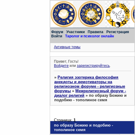
Форум
Участники
Правила
Регистрация
Войти
Таролог и психолог онлайн
Активные темы
Привет, Гость!
Войдите
или
зарегистрируйтесь
.
»
Религия эзотерика философия
анекдоты и демотиваторы на
религиозном форуме - религиозные
форумы
»
Межрелигиозный форум -
диалог религий
»
по образу Божию и
подобию - тополиное семя
Страница:
1
по образу Божию и подобию -
тополиное семя