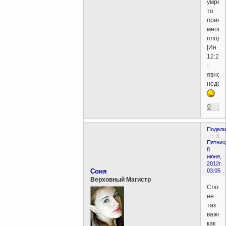
умрет,
то
прине
много
плода.
[Ин
12:24]
-
явно
недотя
0
Подели
3
Пятниц
8
июня,
2012г.
Соня
03:05
Верховный Магистр
Слова
не
так
важны
как