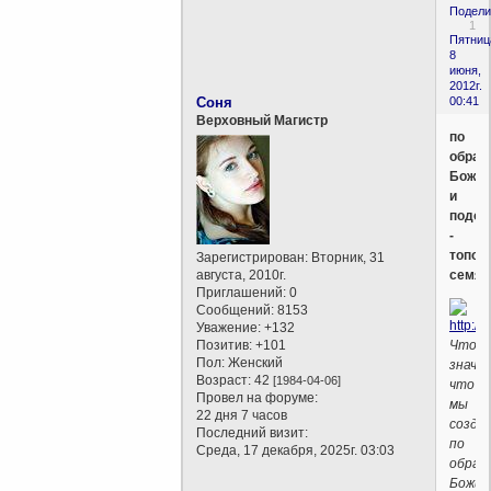
Подели
1
Пятниц
8
июня,
2012г.
Соня
00:41
Верховный Магистр
по
образ
Божи
и
подоб
-
топол
Зарегистрирован
: Вторник, 31
августа, 2010г.
семя
Приглашений:
0
Сообщений:
8153
Уважение:
+132
Позитив:
+101
Что
Пол:
Женский
значи
Возраст:
42
[1984-04-06]
что
Провел на форуме:
мы
22 дня 7 часов
созда
Последний визит:
по
Среда, 17 декабря, 2025г. 03:03
образ
Божи