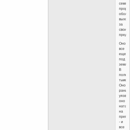
семя
проры
оболоч
выход
за
свои
предел
Оно
все
еще
под
земле
В
полно
тьме.
Оно
раним
уязвим
оно
натал
на
прегр
- и
все