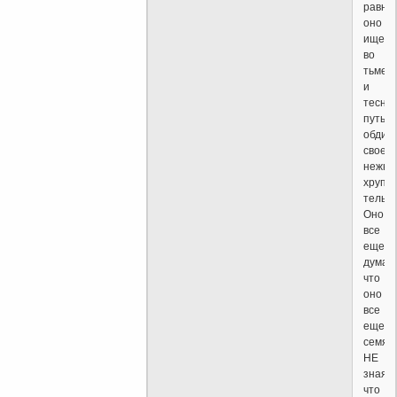
равно
оно
ищет
во
тьме
и
тесно
путь,
обдир
свое
нежно
хрупк
тельце
Оно
все
еще
думает
что
оно
все
еще
семя.
НЕ
зная,
что