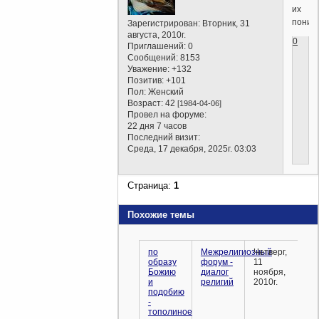
их
поним
Зарегистрирован
: Вторник, 31
августа, 2010г.
0
Приглашений:
0
Сообщений:
8153
Уважение:
+132
Позитив:
+101
Пол:
Женский
Возраст:
42
[1984-04-06]
Провел на форуме:
22 дня 7 часов
Последний визит:
Среда, 17 декабря, 2025г. 03:03
Страница:
1
Похожие темы
по
Межрелигиозный
Четверг,
образу
форум -
11
Божию
диалог
ноября,
и
религий
2010г.
подобию
-
тополиное