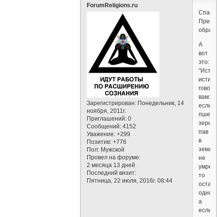
ForumReligions.ru
Спаси
Прекр
образ!
А
вот
это:
"Истин
истин
говор
вам:
Зарегистрирован
: Понедельник, 14
если
ноября, 2011г.
пшени
Приглашений:
0
зерно,
Сообщений:
4152
пав
Уважение:
+299
в
Позитив:
+776
землю
Пол:
Мужской
Провел на форуме:
не
2 месяца 13 дней
умрет,
Последний визит:
то
Пятница, 22 июля, 2016г. 08:44
остан
одно;
а
если