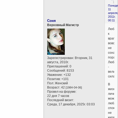
1
Понеде
11
апреля
2011г.
Соня
00:11
Верховный Магистр
Любов
к
врага
вовсе
не
означ
пораж
Зарегистрирован
: Вторник, 31
августа, 2010г.
Любов
Приглашений:
0
-
Сообщений:
8153
велик
Уважение:
+132
сила.
Позитив:
+101
Пол:
Женский
В
Возраст:
42
[1984-04-06]
жизни
Провел на форуме:
личной
22 дня 7 часов
можно
Последний визит:
любя,
Среда, 17 декабря, 2025г. 03:03
спокой
не
кипят