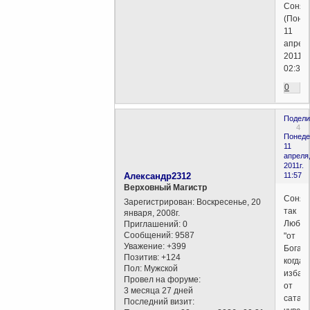
Соня
(Поне
11
апрел
2011г.
02:38)
0
Подели
4
Понеде
11
апреля
2011г.
Александр2312
11:57
Верховный Магистр
Соня,
Зарегистрирован
: Воскресенье, 20
так
января, 2008г.
Любов
Приглашений:
0
Сообщений:
9587
"от
Уважение:
+399
Бога".
Позитив:
+124
когда
Пол:
Мужской
избав
Провел на форуме:
от
3 месяца 27 дней
сатан
Последний визит: