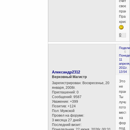
счита
своей
практи
Право
христ
0
Подели
6
Понеде
11
апреля
2011г.
Александр2312
13:54
Верховный Магистр
Это
Зарегистрирован
: Воскресенье, 20
не
января, 2008г.
практи
Приглашений:
0
Сообщений:
9587
Ты
Уважение:
+399
лучше
Позитив:
+124
готовь
Пол:
Мужской
место
Провел на форуме:
на
3 месяца 27 дней
форум
Последний визит:
под
Понедельник, 22 июня, 2026г. 00:31