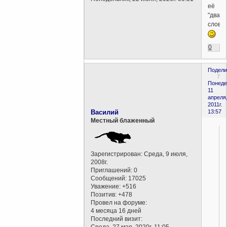
её
"два
слова"
0
Подели
7
Понеде
11
апреля
2011г.
Василий
13:57
Местный блаженный
Зарегистрирован
: Среда, 9 июля,
2008г.
Приглашений:
0
Сообщений:
17025
Уважение:
+516
Позитив:
+478
Провел на форуме:
4 месяца 16 дней
Последний визит:
.