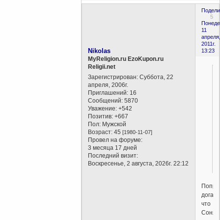
Подели
5
Понеде
11
апреля
2011г.
Nikolas
13:23
MyReligion.ru EzoKupon.ru
Religii.net
Зарегистрирован
: Суббота, 22
апреля, 2006г.
Приглашений:
16
Сообщений:
5870
Уважение:
+542
Позитив:
+667
Пол:
Мужской
Возраст:
45
[1980-11-07]
Провел на форуме:
3 месяца 17 дней
Последний визит:
Воскресенье, 2 августа, 2026г. 22:12
Попро
догада
что
Соня