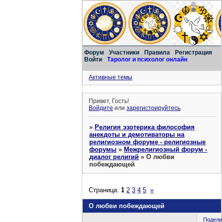
Форум
Участники
Правила
Регистрация
Войти
Таролог и психолог онлайн
Активные темы
Привет, Гость!
Войдите
или
зарегистрируйтесь
.
»
Религия эзотерика философия
анекдоты и демотиваторы на
религиозном форуме - религиозные
форумы
»
Межрелигиозный форум -
диалог религий
»
О любви
побеждающей
Страница:
1
2
3
4
5
»
О любви побеждающей
Подели