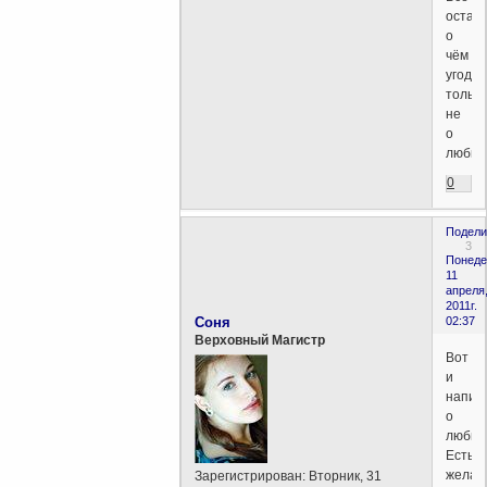
остал
о
чём
угодно
только
не
о
любви
0
Подели
3
Понеде
11
апреля
2011г.
Соня
02:37
Верховный Магистр
Вот
и
напиш
о
любви
Есть
жела
Зарегистрирован
: Вторник, 31