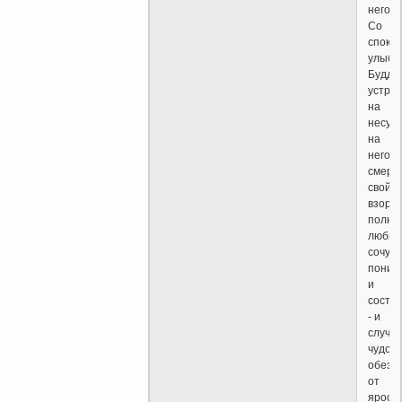
него.
Со
споко
улыбк
Будда
устре
на
несущ
на
него
смерт
свой
взор,
полны
любви
сочувс
поним
и
состр
- и
случи
чудо:
обезу
от
ярост