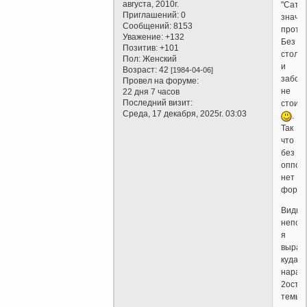
августа, 2010г.
"Сатан
Приглашений:
0
значи
Сообщений:
8153
проти
Уважение:
+132
Без
Позитив:
+101
столб
Пол:
Женский
и
Возраст:
42
[1984-04-06]
забор
Провел на форуме:
не
22 дня 7 часов
Последний визит:
стоит
Среда, 17 декабря, 2025г. 03:03
.
Так
что
без
оппоз
нет
форум
Видно
непон
я
выраз
куда
нарав
2остр
темы