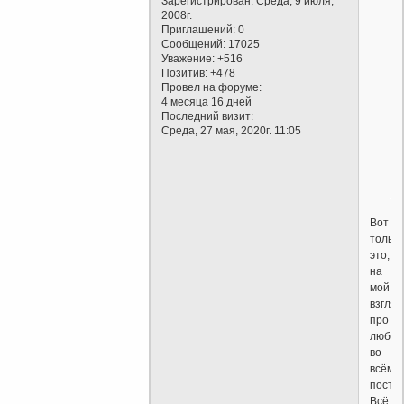
Зарегистрирован
: Среда, 9 июля,
2008г.
Приглашений:
0
Сообщений:
17025
Уважение:
+516
Позитив:
+478
Провел на форуме:
4 месяца 16 дней
Последний визит:
Среда, 27 мая, 2020г. 11:05
Вот
только
это,
на
мой
взгляд
про
любов
во
всём
посте.
Всё