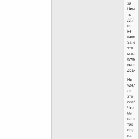
за
Ним",
то
ДЕЛАЙ
но
не
кипяти
Зачем
это
махан
кулак
вмест
драки
Не
удел
ли
это
слаба
Что
мы,
напри
так
ощери
на