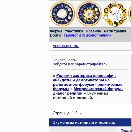
Форум
Участники
Правила
Регистрация
Войти
Таролог и психолог онлайн
Активные темы
Привет, Гость!
Войдите
или
зарегистрируйтесь
.
»
Религия эзотерика философия
анекдоты и демотиваторы на
религиозном форуме - религиозные
форумы
»
Межрелигиозный форум -
диалог религий
»
Экуменизм
истинный и ложный.
Страница:
1
2
»
Экуменизм истинный и ложный.
Подели