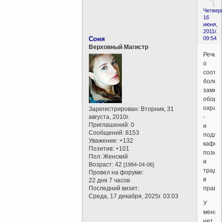
1
Четверг
16
июня,
2011г.
Соня
09:54
Верховный Магистр
Речь
о
соотн
более
замкну
оборо
охран
Зарегистрирован
: Вторник, 31
августа, 2010г.
-
Приглашений:
0
и
Сообщений:
8153
подли
Уважение:
+132
кафол
Позитив:
+101
позиц
Пол:
Женский
и
Возраст:
42
[1984-04-06]
тради
Провел на форуме:
в
22 дня 7 часов
Последний визит:
право
Среда, 17 декабря, 2025г. 03:03
У
меня
нет