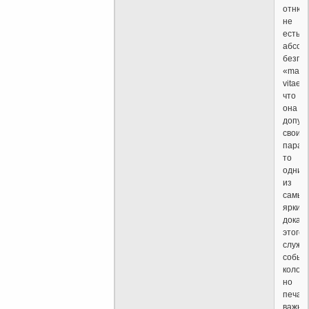
отнюд
не
есть
абсол
безгр
«magis
vitae»,
что
она
допус
свои
парад
то
одним
из
самых
ярких
доказ
этого
служи
событ
колосс
но
печал
важно