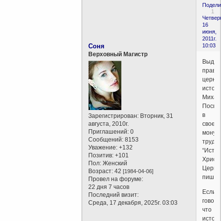
Подели
1
Четверг
16
июня,
2011г.
Соня
10:03
Верховный Магистр
Выда
право
церко
истор
Михаи
Посно
в
Зарегистрирован
: Вторник, 31
августа, 2010г.
своем
Приглашений:
0
монум
Сообщений:
8153
труде
Уважение:
+132
“Исто
Позитив:
+101
Христ
Пол:
Женский
Церкв
Возраст:
42
[1984-04-06]
пишет:
Провел на форуме:
22 дня 7 часов
Если
Последний визит:
говоря
Среда, 17 декабря, 2025г. 03:03
что
истор