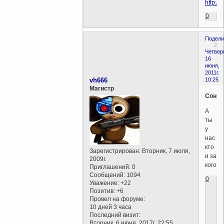
0
Подели
2
Четверг
16
июня,
2011г.
vh666
10:25
Магистр
Соня
А
ты
у
нас
кто
Зарегистрирован
: Вторник, 7 июля,
и за
2009г.
кого?
Приглашений:
0
Сообщений:
1094
0
Уважение:
+22
Позитив:
+6
Провел на форуме:
10 дней 3 часа
Последний визит:
Вторник, 6 июня, 2017г. 22:55