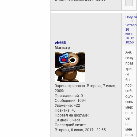
Подели
3
Четверг
16
июня,
2011г.
vh666
10:56
Магистр
А-а,
вижу,
право
христи
(Я
бы
посчи
Зарегистрирован
: Вторник, 7 июля,
2009г.
себя
Приглашений:
0
облит
Сообщений:
1094
всеми
Уважение:
+22
мерзо
Позитив:
+6
если
Провел на форуме:
бы
10 дней 3 часа
на
Последний визит:
мне
Вторник, 6 июня, 2017г. 22:55
поста