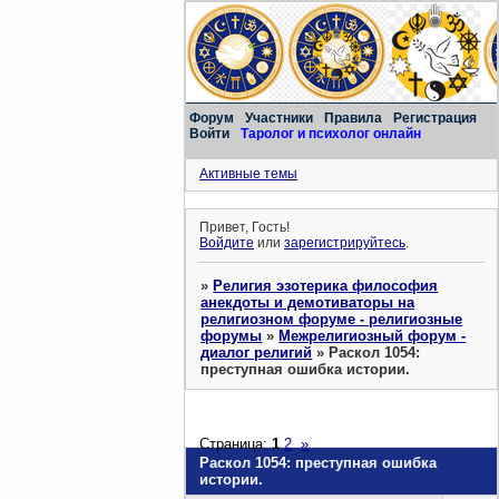
Форум
Участники
Правила
Регистрация
Войти
Таролог и психолог онлайн
Активные темы
Привет, Гость!
Войдите
или
зарегистрируйтесь
.
»
Религия эзотерика философия
анекдоты и демотиваторы на
религиозном форуме - религиозные
форумы
»
Межрелигиозный форум -
диалог религий
»
Раскол 1054:
преступная ошибка истории.
Страница:
1
2
»
Раскол 1054: преступная ошибка
истории.