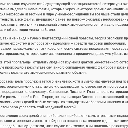
имательном изучении всей существующей эволюционистской литературы очеви
ремена выдвигали некие факты, которые через некоторое время оказывались
дня некоторые известные в мире ученые-эволюционисты все чаше стали дела
тельств, а все факты, имевшиеся ранее, на поверку оказались необоснованн
составить тома книг из признаний ученых эволюционистов, то и дело подве
али об эволюции жизни на Земле.
, так и не найдя научных подтверждений своей правоты, теория эволюции 
гических систем и рупоров этих идеологий – средств массовой информации.
о самое парадоксальное, эти идеологические системы продолжают через сре
материализма, которые сами эволюционисты предпочли давно уже убрать из 
е этой пропаганды: отдалить людей от изучения фактов Божественного сотво
ле произошло в результате случайного совпадения многих факторов и развив
ошли в результате эволюционного развития обезьян.
образом, цель прослеживается очень четко, хотя и умело маскируется под пс
го, реакционную и отсталую силу, отдаляющую человечество от прогресса и
а, переданные человечеству в Священных Писаниях. Главная цель материал
ий и размышлений о Боге-Творце, не признающие Божественных заповедей нр
алистических целей любые методы, со стандартным образом мышления и жиз
отом легко управлять этой бездушной массой.
остижения своих целей они прибегали и прибегают к самым грязным и недо
ельное изменение и монтаж найденных останков, махинации с данными химич
яноподобными существами, как в случае с пигмеями, вымышленные реконст