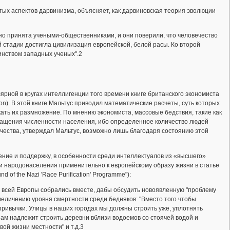
ых аспектов дарвинизма, объясняет, как дарвиновская теория эволюции
о принята учеными-общественниками, и они поверили, что человечество
 стадии достигла цивилизация европейской, белой расы. Ко второй
инством западных ученых".2
ярной в кругах интеллигенции того времени книге британского экономиста
tion). В этой книге Мальтус приводил математические расчеты, суть которых
кать их размножение. По мнению экономиста, массовые бедствия, такие как
ращения численности населения, ибо определенное количество людей
чества, утверждал Мальтус, возможно лишь благодаря состоянию этой
ение и поддержку, в особенности среди интеллектуалов из «высшего»
ти народонаселения применительно к европейскому образу жизни в статье
of the Nazi 'Race Purification' Programme"):
 всей Европы собрались вместе, дабы обсудить новоявленную "проблему
еличению уровня смертности среди бедняков: "Вместо того чтобы
ривычки. Улицы в наших городах мы должны строить уже, уплотнять
нам надлежит строить деревни вблизи водоемов со стоячей водой и
ой жизни местности" и т.д.3