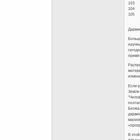
103 Ro
104 Ro
105 He
Дарви
Больш
научны
сегодн
прими
Распр
матер
измени
Если р
Земле 
"Челов
поэтап
Безжал
дарвин
маоизм
«прогр
В этой