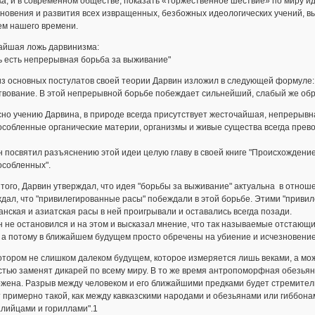
ка, и в современном обществе, показать «торжественное шествие» по миру 
новения и развития всех извращенных, безбожных идеологических учений, в
ем нашего времени.
айшая ложь дарвинизма:
ь есть непрерывная борьба за выживание"
з основных постулатов своей теории Дарвин изложил в следующей формуле:
твование. В этой непрерывной борьбе побеждает сильнейший, слабый же обр
но учению Дарвина, в природе всегда присутствует жесточайшая, непрерывн
особленные органические материи, организмы и живые существа всегда прев
 посвятил разъяснению этой идеи целую главу в своей книге "Происхождени
особленных".
того, Дарвин утверждал, что идея "борьбы за выживание" актуальна в отнош
дал, что "привилегированные расы" побеждали в этой борьбе. Этими "приви
нская и азиатская расы в ней проигрывали и оставались всегда позади.
 не остановился и на этом и высказал мнение, что так называемые отстающи
 а потому в ближайшем будущем просто обречены на убиение и исчезновение
отором не слишком далеком будущем, которое измеряется лишь веками, а мож
тью заменят дикарей по всему миру. В то же время антропоморфная обезьяна
ожена. Разрыв между человеком и его ближайшими предками будет стремител
 примерно такой, как между кавказскими народами и обезьянами или гиббонами
лийцами и гориллами".1