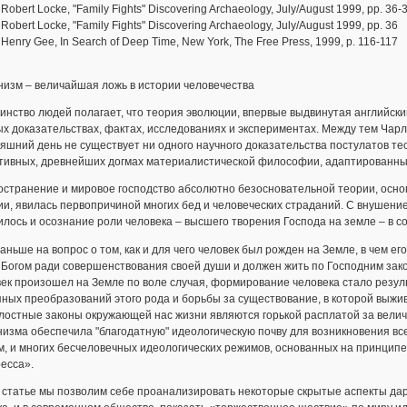
bert Locke, "Family Fights" Discovering Archaeology, July/August 1999, pp. 36-
bert Locke, "Family Fights" Discovering Archaeology, July/August 1999, pp. 36
nry Gee, In Search of Deep Time, New York, The Free Press, 1999, p. 116-117
низм – величайшая ложь в истории человечества
инство людей полагает, что теория эволюции, впервые выдвинутая английск
х доказательствах, фактах, исследованиях и экспериментах. Между тем Чарл
яшний день не существует ни одного научного доказательства постулатов т
тивных, древнейших догмах материалистической философии, адаптированных
остранение и мировое господство абсолютно безосновательной теории, осн
ии, явилась первопричиной многих бед и человеческих страданий. С внушен
лось и осознание роли человека – высшего творения Господа на земле – в с
аньше на вопрос о том, как и для чего человек был рожден на Земле, в чем ег
Богом ради совершенствования своей души и должен жить по Господним закон
ек произошел на Земле по воле случая, формирование человека стало резул
ных преобразований этого рода и борьбы за существование, в которой выжи
остные законы окружающей нас жизни являются горькой расплатой за велич
изма обеспечила "благодатную" идеологическую почву для возникновения всех
, и многих бесчеловечных идеологических режимов, основанных на принципе
есса».
 статье мы позволим себе проанализировать некоторые скрытые аспекты дар