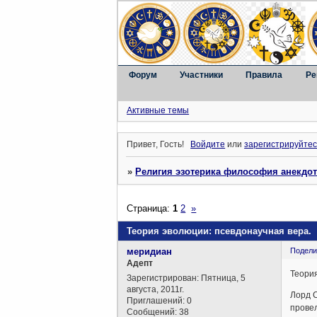
Форум
Участники
Правила
Ре
Активные темы
Привет, Гость!
Войдите
или
зарегистрируйтес
»
Религия эзотерика философия анекдо
Страница:
1
2
»
Теория эво­лю­ции: псевдонаучная вера.
меридиан
Подели
Aдепт
Теория
Зарегистрирован
: Пятница, 5
августа, 2011г.
Лорд Со
Приглашений:
0
про­вел
Сообщений:
38