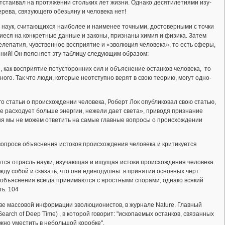
отстаивал на протяжении стольких лет жизни. Од­на­ко де­ся­ти­ле­ти­я­ми изу­
 де­ре­ва, связующего обезьяну и человека нет!
с­лей на­ук, счи­та­ю­щих­ся наиболее и наименее точными, достоверными с точки
е­ся на кон­крет­ные дан­ные и законы, признаны хи­мия и фи­зи­ка. За­тем
я те­ле­па­тия, чувственное восприятие и «эво­лю­ция че­ло­ве­ка», то есть сфе­ры,
 Он по­яс­ня­ет эту таблицу сле­ду­ю­щим об­ра­зом:
как вос­при­ятие по­ту­с­то­рон­них си­л и объ­яс­не­ние ос­тан­ков че­ло­ве­ка, то
о­го. Так что лю­ди, ко­то­рые не­от­ступ­но ве­рят в свою тео­рию, мо­гут од­но­
о статьи о происхождении человека, Роберт Лок опубликовал свою статью,
тие расходует больше энергии, нежели дает света», приводя признание
ня мы не можем ответить на самые главные вопросы о происхождении
 вопросе объяснения истоков происхождения человека и критикуется
ляется отрасль науки, изучающая и ищущая истоки происхождения человека
жду собой и сказать, что они единодушны в принятии основных черт
 объяснения всегда принимаются с яростными спорами, однако всякий
ь. 104
ве массовой информации эволюционистов, в журнале Nature. Главный
earch of Deep Time) , в которой говорит: "ископаемых останков, связанных
ожно уместить в небольшой коробке".