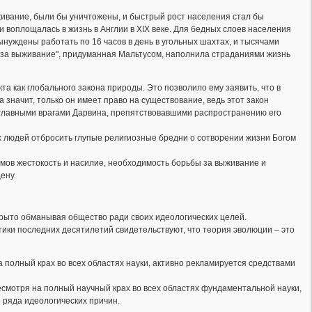
ыживание, были бы уничтожены, и быстрый рост населения стал бы
 воплощалась в жизнь в Англии в XIX веке. Для бедных слоев населения
нуждены работать по 16 часов в день в угольных шахтах, и тысячами
 за выживание", придуманная Мальтусом, наполнила страданиями жизнь
 как глобального закона природы. Это позволило ему заявить, что в
значит, только он имеет право на существование, ведь этот закон
и главными врагами Дарвина, препятствовавшими распространению его
х людей отбросить глупые религиозные бредни о сотворении жизни Богом
мов жестокость и насилие, необходимость борьбы за выживание и
ену.
то об­ма­ны­вая об­ще­ст­во ра­ди своих идеологических целей.
ики последних десятилетий свидетельствуют, что теория эволюции – это
 полный крах во всех областях науки, активно рекламируется средствами
есмотря на полный научный крах во всех областях фундаментальной науки,
 ряда идеологических причин.