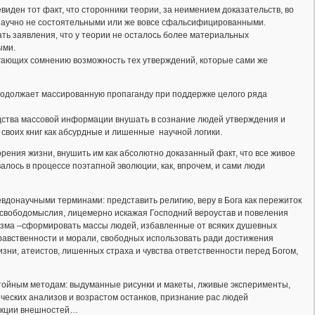
ден тот факт, что сторонники теории, за неимением доказательств, во
 научно не состоятельными или же вовсе сфальсифицированными.
ть заявления, что у теории не осталось более материальных
ыми.
ргающих сомнению возможность тех утверждений, которые сами же
продолжает массированную пропаганду при поддержке целого ряда
дства массовой информации внушать в сознание людей утверждения и
своих книг как абсурдные и лишенные научной логики.
рения жизни, внушить им как абсолютно доказанный факт, что все живое
алось в процессе поэтапной эволюции, как, впрочем, и сами люди
евдонаучными терминами: представить религию, веру в Бога как пережиток
 свободомыслия, лицемерно искажая Господний вероустав и повеления
изма –сформировать массы людей, избавленные от всяких душевных
авственности и морали, свободных использовать ради достижения
ни, атеистов, лишенных страха и чувства ответственности перед Богом,
стойным методам: выдуманные рисунки и макеты, лживые эксперименты,
еских анализов и возрастом останков, признание рас людей
рукции внешностей…