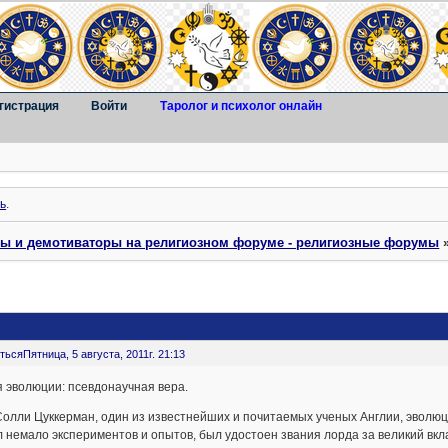
гистрация
Войти
Таролог и психолог онлайн
ь
.
ты и демотиваторы на религиозном форуме - религиозные форумы
ться
Пятница, 5 августа, 2011г. 21:13
 эво­лю­ции: псевдонаучная вера.
л­ли Цук­кер­ман, один из из­вест­ней­ших и по­чи­та­е­мых уче­ных Ан­г­лии, эволюцион
 не­ма­ло экспериментов и опытов, был удо­сто­ен зва­ния лор­да за великий вклад в 