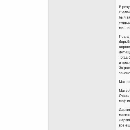
В резу
сбалан
был за
умира
милли
Под вл
борьбе
оправд
детища
Тогда 
и пов
За рас
законо
Ма­те­
Матери
Открыт
миф и
Дарвин
массов
Дарвин
все ещ