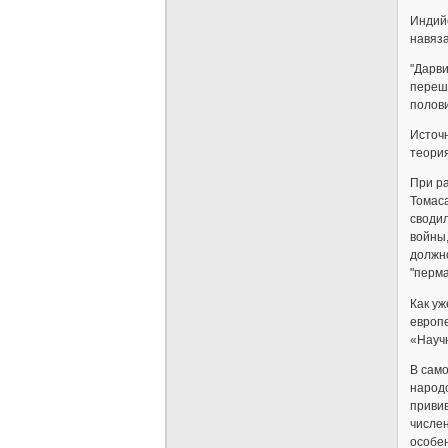
Индийс
навяз
"Дарв
перешл
полови
Источн
теори
При ра
Томаса
сводил
войны
должно
"перм
Как уж
европе
«Научн
В само
народо
привив
числен
особен