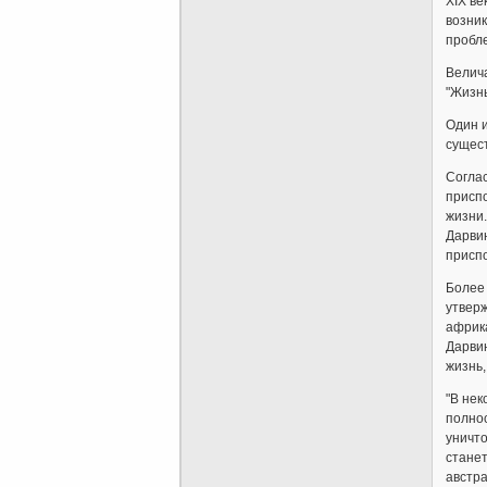
ХIХ ве
возник
пробл
Велич
"Жизн
Один и
сущес
Соглас
присп
жизни.
Дарвин
присп
Более 
утверж
африка
Дарвин
жизнь,
"В нек
полнос
уничт
станет
австра