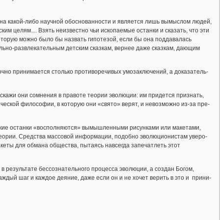
на какой-либо научной обоснованности и является лишь вымыслом людей,
им целям.... Взять неизвестно чьи ископаемые останки и сказать, что эти
которую можно было бы назвать гипотезой, если бы она поддавалась
ельно-развлекательным детским сказкам, вернее даже сказкам, дающим
­но при­ни­ма­ет­ся столь­ко про­ти­во­ре­чи­вых умо­за­к­лю­че­ний, а до­ка­за­тель­
ь, выскажи они сомнения в правоте теории эволюции: им придется признать,
­че­ской фи­ло­со­фии, в ко­то­рую они «свято» ве­рят, и не­воз­мож­но из-за пре­
ские ос­тан­ки «вос­пол­ня­ют­ся» вы­мыш­лен­ны­ми ри­сун­ка­ми или ма­ке­та­ми,
 тео­рии. Сред­ст­ва мас­со­вой ин­фор­ма­ции, по­доб­но эволюционистам уве­ро­
ма­ке­ты для об­ма­на об­ще­ст­ва, пы­та­ясь навсегда запечатлеть этот
 результате бес­со­з­на­тель­ного про­цес­са эво­лю­ции, а создан Богом,
аждый шаг и каждое деяние, да­же ес­ли он и не хочет верить в это и при­ни­