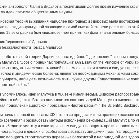
кий антрополог Лалита Видьярти, посвятивший долгое время изучению скрыт
ала идеи расизма общественным наукам:
иновская теория выживания наиболее пригодных и здоровых была восторженн
о на стадию культурной эволюции и самой высокой степени развития на этой
не 19 века расизм был «вдохновенно» принят как факт значительным больш
ик "вдохновения" Дарвина:
я безжалостности Томаса Мальтуса
зработке своей теории Дарвин черпал идейное "вдохновение" в весьма попул
 Мальтуса "Эссе о принципах популяции" (An Essay on the Principle of Popula
ась к тому, что численность людей на земле слишком велика и следует пресе
, голод и эпидемические болезни, являются необходимыми механизмами сок
 умирать, дабы дать возможность жить лучше другим. Существование челове
анентной войны".
е упоминалось, идеи Мальтуса в XIX веке имели весьма широкое распростран
йского общества. Вот как описывается важность идей Мальтуса о численнос
ая подоплека нацистской программы «Чистой расы»" ("The Scientific Background 
м начале первой половины ХIХ столетия представители правящих классов со
населения" и разработать методы исполнения рекомендаций Мальтуса по ув
ать бедноте чистоту и санитарию, нам следует поощрять противоположные п
ность людей в домах и способствовать возврату эпидемии чумы. За городом 
но поощрять строительство деревень в болотистой и непригодной для здоров