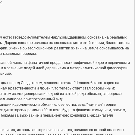
39
им естествоведом-любителем Чарльзом Дарвином, основана на реальных
ьз Дарвин вовсе не являлся основоположником этой теории, более того, на
еории. Учение об эволюционном развитии жизни на Земле основывалось на
 к законам природы.
ованной лишь на фанатичной преданности мифической идее о первичности
ием в сознание людей идей дарвинизма и материалистической философии
оциуме.
о долг перед Создателем, человек отвечал: "Человек был сотворен на
ам нравственности и любви ", то теперь ответ стал совсем иным:
ьтатом эволюционирования одной из ветвей рода обезьян, в процессе
вал наиболее приспособленный вид".
айший идеологический обман человечества, ведь "научная" теория
 диктаторских режимов 20-го века, будь то фашизм, коммунизм, расизм,
 борьбы за выживание и перманентного конфликта как двигателя
винизма, их роль в истории человечества, начиная со второй половины