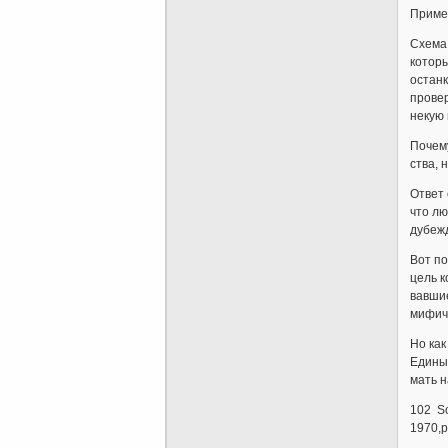
Примеч
Схема
которы
останк
провер
некую 
По­че­м
ст­ва,
От­вет
что люд
ду­бе­ж
Вот по­
цель ко
вав­шие
мифиче
Но как
Единым
мать на
102 So
1970,p