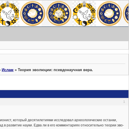
»
Ислам
»
Теория эво­лю­ции: псевдонаучная вера.
1
ист, ко­то­рый де­сяти­ле­ти­я­ми ис­сле­до­вал ар­хео­ло­ги­че­ские ос­тан­ки,
раз­ви­тие на­у­ки. Едва ли в его ком­мен­та­ри­ях от­но­си­тель­но тео­рии эво­