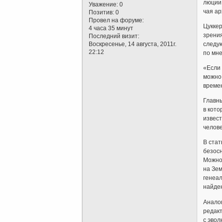
лю­ции
Уважение:
0
чая ар
Позитив:
0
Провел на форуме:
Цук­ке
4 часа 35 минут
зрения
Последний визит:
Воскресенье, 14 августа, 2011г.
сле­ду­
22:12
по мне
«Ес­ли 
мож­но 
вре­мен
Главны
в кото
извест
челове
В стат
безос
Можно 
на Зем
генеал
найден
Аналог
редакт
с эвол