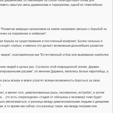
идей дарвинизма, оставляющее за собой «благодатную» почву для
ыявить скрытую связь дарвинизма и терроризма, одной из тяжелейших
 "Развитие живущих организмов на земле напрямую связано с борьбой за
ечен на поражение и забвение".
ая борьба за существование и постоянный конфликт. Более сильные и
осходят слабых, и именно это делает возможным дальнейшее развитие
е видов", озаглавленную как "Естественный отбор или выживание наиболее
ении людей и целых рас. Согласно этой извращенной логике, Дарвин
легированными расами", по мнению Дарвина, являлись белые европейцы, а
е расы вскоре и вовсе утратят всякую возможность бороться за свою
:
ет, и менее того, цивилизованные расы, несомненно, истребят, а затем
… (то есть «переходная» стадия от обезьяны к человеку) тоже будет
ьно увеличиваться, и разница между цивилизованными людьми и дикарями
, в то время как сейчас эта разница такая, как между неграми или