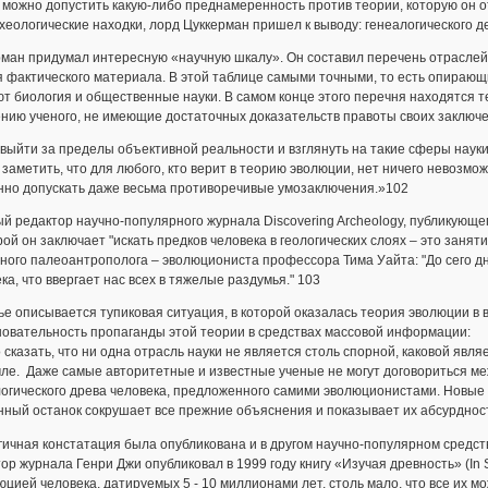
 можно до­пу­с­тить ка­кую-ли­бо пред­на­ме­рен­ность про­тив тео­рии, которую он 
­хео­ло­ги­че­ские на­ход­ки, лорд Цуккерман при­шел к вы­во­ду: генеалогического
р­ман при­ду­мал ин­те­рес­ную «на­уч­ную шка­лу». Он со­ста­вил пе­ре­чень от­ра
 фактического материала. В этой таб­ли­це са­мыми точными, то есть опи­ра­ю­щи­
ют био­ло­гия и об­ще­ст­вен­ные на­у­ки. В са­мом кон­це этого пе­реч­ня на­хо­дят­с
­нию ученого, не имеющие достаточных доказательств правоты своих заключений!
вый­ти за пре­де­лы объ­е­к­тив­ной ре­аль­но­сти и взгля­нуть на та­кие сфе­ры на­у­ки, 
за­ме­тить, что для лю­бо­го, кто ве­рит в тео­рию эволюции, нет ни­че­го не­воз­мож­н
­но до­пу­с­кать да­же весьма про­ти­во­ре­чи­вые умо­за­к­лю­че­ния.»102
й редактор научно-популярного журнала Discovering Archeology, публикующег
рой он заключает "искать предков человека в геологических слоях – это заня
ного палеоантрополога – эволюциониста профессора Тима Уайта: "До сего д
ка, что ввергает нас всех в тяжелые раздумья." 103
ье описывается тупиковая ситуация, в которой оказалась теория эволюции в
новательность пропаганды этой теории в средствах массовой информации:
сказать, что ни одна отрасль науки не является столь спорной, каковой яв
ле. Даже самые авторитетные и известные ученые не могут договориться ме
огического древа человека, предложенного самими эволюционистами. Новые
ный останок сокрушает все прежние объяснения и показывает их абсурдност
ичная констатация была опубликована и в другом научно-популярном средст
ор журнала Генри Джи опубликовал в 1999 году книгу «Изучая древность» (In S
юцией человека, датируемых 5 - 10 миллионами лет, столь мало, что все их м