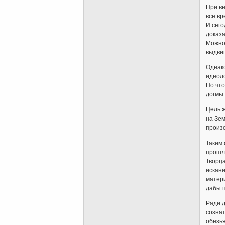
При вн
все в
И сего
доказа
Можно 
выдвиг
Однако
идеоло
Но чт
догмы 
Цель ж
на Зем
произ
Таким 
прошло
Творц
искан
матери
дабы п
Ради д
сознат
обезь