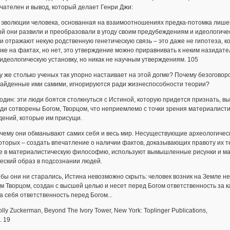
ателен и вывод, который делает Генри Джи:
 эволюции человека, основанная на взаимоотношениях предка-потомка лише
й они развили и преобразовали в угоду своим предубеждениям и идеологическ
и отражают некую родственную генетическую связь – это даже не гипотеза, 
ке на фактах, но нет, это утверждение можно приравнивать к неким назидат
идеологическую установку, но никак не научным утверждениям. 105
у же столь­ко уче­ных так упор­но на­ста­и­ва­ет на этой дог­ме? По­че­му бе­зо­го­во­роч
 най­ден­ные ими са­ми­ми, иг­но­ри­ру­ют­ся ра­ди жизнеспособности тео­рии?
 один: эти лю­ди бо­ят­ся столк­нуть­ся с Ис­ти­ной, которую придется признат
и со­тво­ре­ны Богом, Творцом, что непри­е­м­лемо с точ­ки зре­ния ма­те­ри­а­ли­сти
­де­ний, ко­то­рые им при­су­щи.
че­му они об­ма­ны­ва­ют са­мих се­бя и весь мир. Не­су­ще­ст­ву­ю­щие ар­хео­ло­ги­че­
торых – со­з­дать впе­чат­ле­ние о на­ли­чии фа­к­тов, до­ка­зы­ва­ю­щих правоту их
 в ма­те­ри­а­ли­сти­че­скую фи­ло­со­фию, ис­поль­зу­ют вы­мыш­лен­ные ри­сун­ки и 
ский об­раз в под­соз­на­нии лю­дей.
 бы они ни ста­ра­лись, Ис­ти­на невозможно скрыть: че­ло­век возник на Земле не в
 Творцом, создан с высшей целью и не­сет перед Богом от­вет­ст­вен­ность за к
 се­бя от­вет­ст­вен­ность перед Богом...
lly Zuckerman, Beyond The Ivory Tower, New York: Toplinger Publications,
. 19