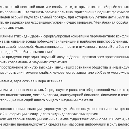
льтате этой жестокой политики слабые и те, которые отстают в борьбе за в
сированным. Эта так называемая политика "притеснения бедных" фактически
веден особый индустриальный порядок, при котором 8-9 летние дети были вы
ли, не выдерживая чудовищных условий существования. "Неизбежная борьба
онов англичан.
иянием этих идей Дарвин сформулировал концепцию перманентного конфликта
 за выживание всегда побеждает сильнейший и наиболее приспособленный, а 
ан самой природой. Нравственные ценности и духовность, вера в Бога был
 – идеи "борьбы за выживание".
был придуман еще один "научный" лозунг: Дарвин призвал всех просвещенны
ерить современным "научным" открытиям.
пространение этих лживых идей, внушивших сознанию общества и индивидуу
мерность уничтожения слабых, человечество заплатило в ХХ веке жестокую ц
ри­а­лизм, вера ложная и вера истинная.
ализм нанес колоссальный вред на­у­ке и развитию общественной мысли, от­кры­
ия палеонтологии, микробиологии, молекулярной биологии, биохимии и генет
стории, не имеющий ничего общего с научными фактами.
овская теория эволюции существует чуть более полутора века и, несмотря на
ой информации в силу целого ряда идеологических причин.
овская теория эволюции жизни на Земле существует чуть более 150 лет и, н
е активно пропагандируется средствами массовой информации в силу целого