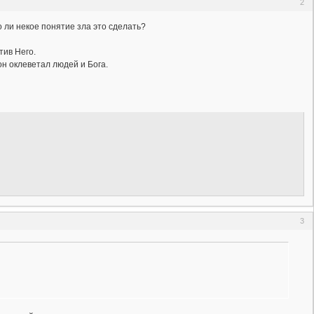
2
 ли некое понятие зла это сделать?
против Него.
 он оклеветал людей и Бога.
3