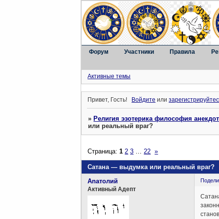
Форум
Участники
Правила
Ре
Активные темы
Привет, Гость!
Войдите
или
зарегистрируйтес
»
Религия эзотерика философия анекдо
или реальный враг?
Страница:
1
2
3
…
22
»
Сатана — выдумка или реальный враг?
Anaтолий
Подели
Активный Адепт
Сатана
законн
станов