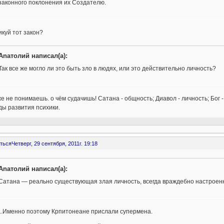
законного поклонения их Создателю.
куй тот закон?
Anaтолий написал(а):
Так все же могло ли это быть зло в людях, или это действительно личность?
е не понимаешь. о чём судачишь! Сатана - общность; Диавол - личность; Бог 
ы развития психики.
ться
Четверг, 29 сентября, 2011г. 19:18
Anaтолий написал(а):
Сатана — реально существующая злая личность, всегда враждебно настроенн
...Именно поэтому Крпитонеане прислали супермена.