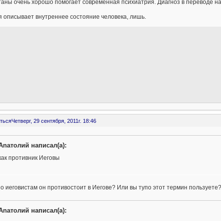
аны очень хорошо помогает современная психиатрия. Диагноз в переводе на
 описывает внутреннее состояние человека, лишь.
ться
Четверг, 29 сентября, 2011г. 18:46
Anaтолий написал(а):
как противник Иеговы
о иеговистам он противостоит в Иегове? Или вы тупо этот термин пользуете
Anaтолий написал(а):