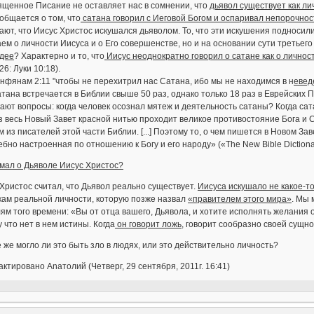
ященное Писание не оставляет нас в сомнении, что
дьявол существует как ли
общается о том, что
сатана говорил с Иеговой Богом и оспаривал непорочнос
ют, что Иисус Христос искушался дьяволом. То, что эти искушения подносили
ем о личности Иисуса и о Его совершенстве, но и на основании сути третьего
идее
? Характерно и то, что
Иисус неоднократно говорил о сатане как о личнос
26: Луки 10:18).
нфянам 2:11 "чтобы не перехитрил нас Сатана, ибо мы не находимся в н
евед
тана встречается в Библии свыше 50 раз, однако только 18 раз в Еврейских 
ают вопросы: когда человек осознал мятеж и деятельность сатаны? Когда са
 весь Новый Завет красной нитью проходит великое противостояние Бога и С
 из писателей этой части Библии. [...] Поэтому то, о чем пишется в Новом З
бно настроенная по отношению к Богу и его народу» («The New Bible Dictiona
мал о Дьяволе Иисус Христос?
Христос считал, что Дьявол реально существует.
Иисуса искушало не какое-то
кам реальной личности, которую позже назвал
«правителем этого мира»
. Мы 
ям того времени: «Вы от отца вашего, Дьявола, и хотите исполнять желания 
 что нет в нем истины. Когда
он говорит ложь
, говорит сообразно своей сущно
е же могло ли это быть зло в людях, или это действительно личность?
ктировано Anaтолий (Четверг, 29 сентября, 2011г. 16:41)