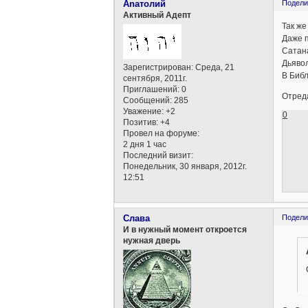
Anaтолий
Подели
Активный Адепт
Так же
Даже п
Дьявол
Зарегистрирован
: Среда, 21
В Библ
сентября, 2011г.
Приглашений:
0
Отреда
Сообщений:
285
Уважение:
+2
0
Позитив:
+4
Провел на форуме:
2 дня 1 час
Последний визит:
Понедельник, 30 января, 2012г.
12:51
Слава
Подели
И в нужный момент откроется
нужная дверь