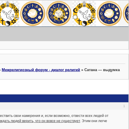
»
Межрелигиозный форум - диалог религий
»
Сатана — выдумка
1
ствить свои намерения и, если возможно, отвести всех людей от
уждать людей верить, что он вовсе не существует
. Этим они легче