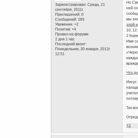
Но Св
Зарегистрирован
: Среда, 21
ней со
сентября, 2011г.
сообща
Приглашений:
0
мы зна
Сообщений:
285
Уважение:
+2
злой 
Позитив:
+4
10; 12:
Провел на форуме:
2 Кори
2 дня 1 час
Имя са
Последний визит:
возник
Понедельник, 30 января, 2012г.
«Через
12:51
каждым
вражде
Что ду
Иисус 
напад
учител
потому
Так вс
Отреда
+1