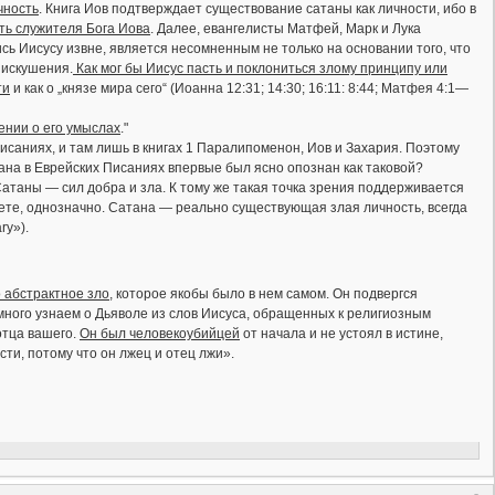
чность
. Книга Иов подтверждает существование сатаны как личности, ибо в
ть служителя Бога Иова
. Далее, евангелисты Матфей, Марк и Лука
сь Иисусу извне, является несомненным не только на основании того, что
 искушения.
Как мог бы Иисус пасть и поклониться злому принципу или
ти
и как о „князе мира сего“ (Иоанна 12:31; 14:30; 16:11: 8:44; Матфея 4:1—
ении о его умыслах
."
Писаниях, и там лишь в книгах 1 Паралипоменон, Иов и Захария. Поэтому
тана в Еврейских Писаниях впервые был ясно опознан как таковой?
атаны — сил добра и зла. К тому же такая точка зрения поддерживается
авете, однозначно. Сатана — реально существующая злая личность, всегда
ry»).
 абстрактное зло,
которое якобы было в нем самом. Он подвергся
много узнаем о Дьяволе из слов Иисуса, обращенных к религиозным
отца вашего.
Он был человекоубийцей
от начала и не устоял в истине,
сти, потому что он лжец и отец лжи».