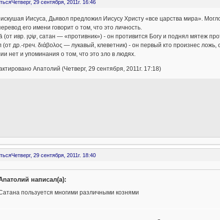
ться
Четверг, 29 сентября, 2011г. 16:46
 искушая Иисуса, Дьявол предложил Иисусу Христу «все царства мира». Могло
еревод его имени говорит о том, что это личность.
Сатана́ (от ивр. שָׂטָן‎, сатан — «противник») - он противится Богу и поднял мятеж 
 (от др.-греч. διάβολος — лукавый, клеветник) - он первый кто произнес ложь,
ии нет и упоминания о том, что это зло в людях.
ктировано Anaтолий (Четверг, 29 сентября, 2011г. 17:18)
ться
Четверг, 29 сентября, 2011г. 18:40
Anaтолий написал(а):
Сатана пользуется многими различными кознями