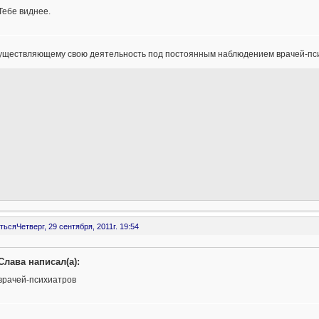
Тебе виднее.
существляющему свою деятельность под постоянным наблюдением врачей-пси
ться
Четверг, 29 сентября, 2011г. 19:54
Слава написал(а):
врачей-психиатров