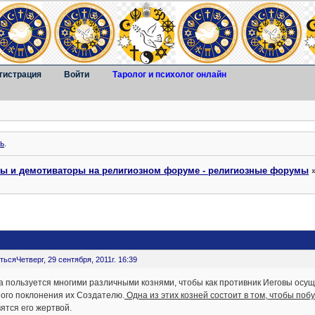
гистрация
Войти
Таролог и психолог онлайн
ь
.
ты и демотиваторы на религиозном форуме - религиозные форумы
ться
Четверг, 29 сентября, 2011г. 16:39
 пользуется многими различными кознями, чтобы как противник Иеговы осуще
ого поклонения их Создателю.
Одна из этих козней состоит в том, чтобы поб
ятся его жертвой.