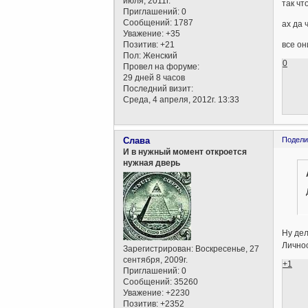
июля, 2011г.
так чт
Приглашений:
0
Сообщений:
1787
ах да 
Уважение:
+35
Позитив:
+21
все он
Пол:
Женский
0
Провел на форуме:
29 дней 8 часов
Последний визит:
Среда, 4 апреля, 2012г. 13:33
Слава
Подели
И в нужный момент откроется
нужная дверь
Ну дел
Личнос
Зарегистрирован
: Воскресенье, 27
сентября, 2009г.
+1
Приглашений:
0
Сообщений:
35260
Уважение:
+2230
Позитив:
+2352