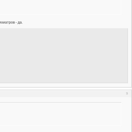
хиатров - да.
9