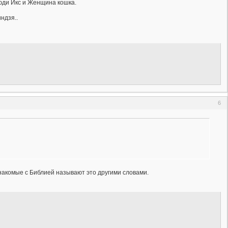
Люди Икс и Женщина кошка.
ндзя..
6
знакомые с Библией называют это другими словами.