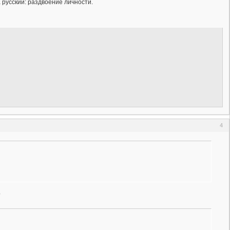
 русский: раздвоение личности.
4
?