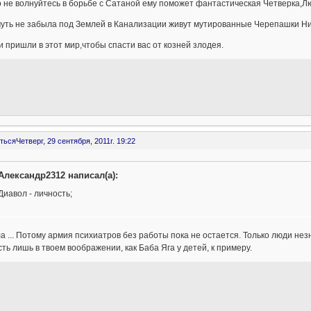
о не волнуйтесь в борьбе с Сатаной ему поможет фантастическая Четверка,
чуть не забыла под Землей в Канализации живут мутированные Черепашки Ни
и пришли в этот мир,чтобы спасти вас от козней злодея.
ться
Четверг, 29 сентября, 2011г. 19:22
Александр2312 написал(а):
Диавол - личность;
а ... Потому армия психиатров без работы пока не остается. Только люди не
ть лишь в твоем воображении, как Баба Яга у детей, к примеру.