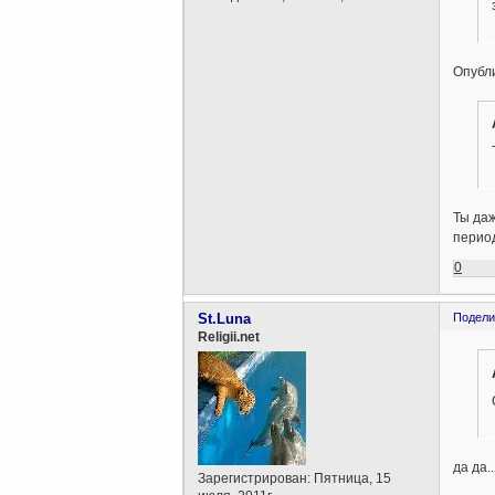
Опубли
Ты даж
период
0
St.Luna
Подели
Religii.net
да да.
Зарегистрирован
: Пятница, 15