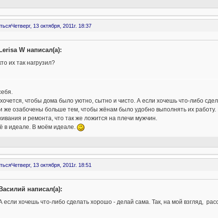
ться
Четверг, 13 октября, 2011г. 18:37
Lerisa W написал(а):
кто их так нагрузил?
себя.
хочется, чтобы дома было уютно, сытно и чисто. А если хочешь что-либо сдел
 же озабочены больше тем, чтобы жёнам было удобно выполнять их работу. 
ивания и ремонта, что так же ложится на плечи мужчин.
ё в идеале. В моём идеале.
ться
Четверг, 13 октября, 2011г. 18:51
Василий написал(а):
А если хочешь что-либо сделать хорошо - делай сама. Так, на мой взгляд, ра