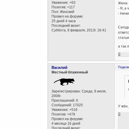
Уважение:
+63
Жена:
Позитив:
+117
- Я, а
Пол:
Женский
- Ниче
Провел на форуме:
25 дней 4 часа
Последний визит:
Сегодн
Суббота, 9 февраля, 2013г. 16:41
ответс
статья
а так 
0
Василий
Подели
Местный блаженный
Зарегистрирован
: Среда, 9 июля,
2008г.
Приглашений:
0
Сообщений:
17025
У жён,
Уважение:
+516
0
Позитив:
+478
Провел на форуме:
4 месяца 16 дней
Последний визит: