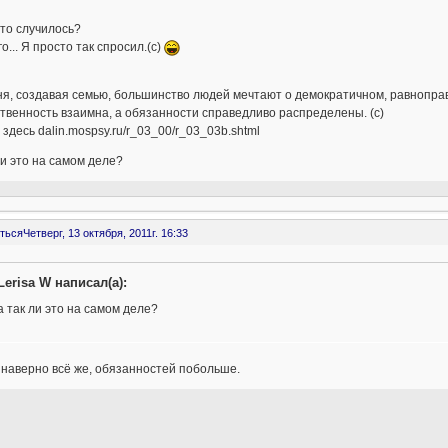
 что случилось?
го... Я просто так спросил.(с)
я, создавая семью, большинство людей мечтают о демократичном, равноправн
твенность взаимна, а обязанности справедливо распределены. (с)
 здесь dalin.mospsy.ru/r_03_00/r_03_03b.shtml
ли это на самом деле?
ться
Четверг, 13 октября, 2011г. 16:33
Lerisa W написал(а):
а так ли это на самом деле?
 наверно всё же, обязанностей побольше.