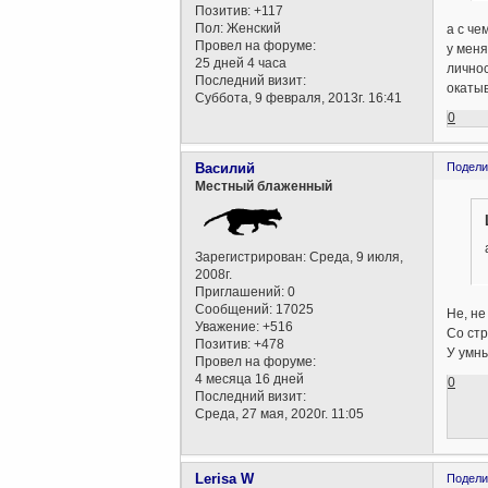
Позитив:
+117
Пол:
Женский
а с че
Провел на форуме:
у меня
25 дней 4 часа
личнос
Последний визит:
окатыв
Суббота, 9 февраля, 2013г. 16:41
0
Василий
Подели
Местный блаженный
Зарегистрирован
: Среда, 9 июля,
2008г.
Приглашений:
0
Сообщений:
17025
Не, не
Уважение:
+516
Со стр
Позитив:
+478
У умны
Провел на форуме:
4 месяца 16 дней
0
Последний визит:
Среда, 27 мая, 2020г. 11:05
Lerisa W
Подели