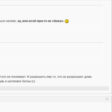
ться налево,
ну, или штоб просто не сбежал.
того не понимают. И разрешить ему то, что не разрешают дома.
увь и шелковое белье.(с)
10