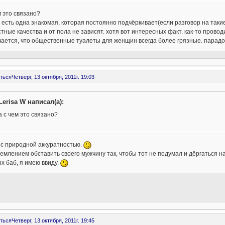
м это связано?
 есть одна знакомая, которая постоянно подчёркивает(если разговор на такие
тные качества и от пола не зависят. хотя вот интересных факт. как-то пров
ается, что общественные туалеты для женщин всегда более грязные. парадо
ться
Четверг, 13 октября, 2011г. 19:03
Lerisa W написал(а):
а с чем это связано?
 с природной аккуратностью.
емлением обставить своего мужчину так, чтобы тот не подумал и дёргаться на
х баб, я имею ввиду.
ться
Четверг, 13 октября, 2011г. 19:45