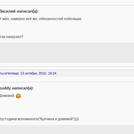
Василий написал(а):
У жён, наверно всё же, обязанностей побольше.
 так нагрузил?
ться
Четверг, 13 октября, 2011г. 18:24
buddy написал(а):
Домовой.
Кустoдиев вспомнился("Купчиха и домовой"))))