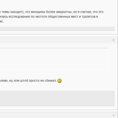
 темы заходит), что женщины более аккуратны, но я считаю, что это
одились исследование по чистоте общественных мест и туалетов и
кс.
8
лево, ну, или штоб просто не сбежал.
9