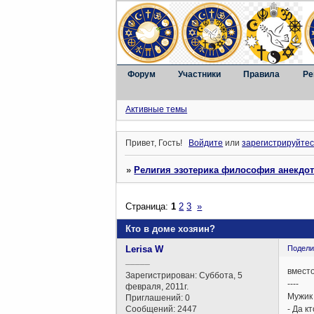
Форум
Участники
Правила
Ре
Активные темы
Привет, Гость!
Войдите
или
зарегистрируйтес
»
Религия эзотерика философия анекдо
Страница:
1
2
3
»
Кто в доме хозяин?
Lerisa W
Подели
_____
вмест
Зарегистрирован
: Суббота, 5
----
февраля, 2011г.
Мужик 
Приглашений:
0
Сообщений:
2447
- Да к