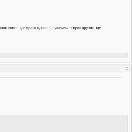
ом союзе, где права одного не ущемляют прав другого, где
2