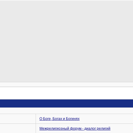
О Боге, Богах и Богинях
Межрелигиозный форум - диалог религий