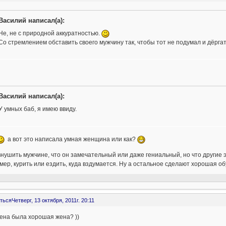
Василий написал(а):
Не, не с природной аккуратностью.
Со стремлением обставить своего мужчину так, чтобы тот не подумал и дёрга
Василий написал(а):
У умных баб, я имею ввиду.
а вот это написала умная женщина или как?
нушить мужчине, что он замечательный или даже гениальный, но что другие э
ер, курить или ездить, куда вздумается. Ну а остальное сделают хорошая об
ться
Четверг, 13 октября, 2011г. 20:11
ена была хорошая жена? ))