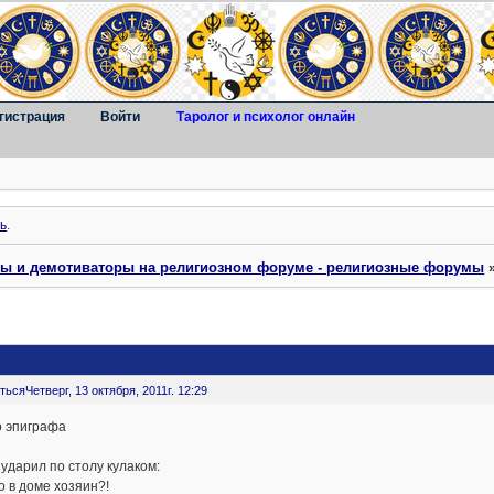
гистрация
Войти
Таролог и психолог онлайн
ь
.
ты и демотиваторы на религиозном форуме - религиозные форумы
ться
Четверг, 13 октября, 2011г. 12:29
о эпиграфа
ударил по столу кулаком:
то в доме хозяин?!