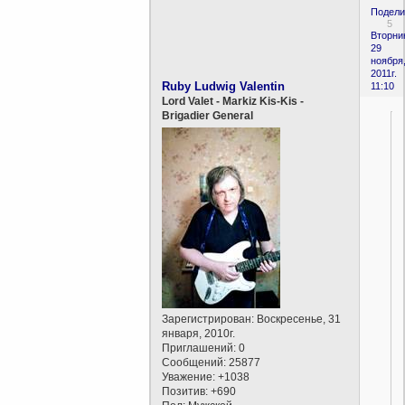
Подели
5
Вторни
29
ноября
2011г.
Ruby Ludwig Valentin
11:10
Lord Valet - Markiz Kis-Kis -
Brigadier General
Зарегистрирован
: Воскресенье, 31
января, 2010г.
Приглашений:
0
Сообщений:
25877
Уважение:
+1038
Позитив:
+690