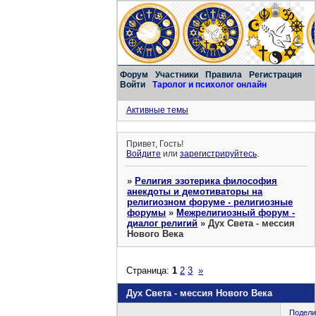
Форум
Участники
Правила
Регистрация
Войти
Таролог и психолог онлайн
Активные темы
Привет, Гость!
Войдите
или
зарегистрируйтесь
.
»
Религия эзотерика философия
анекдоты и демотиваторы на
религиозном форуме - религиозные
форумы
»
Межрелигиозный форум -
диалог религий
»
Дух Света - мессия
Нового Века
Страница:
1
2
3
»
Дух Света - мессия Нового Века
Подели