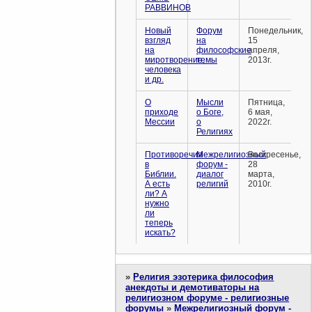
РАВВИНОВ
Новый
Форум
Понедельник,
взгляд
на
15
на
философские
апреля,
миротворение,
темы
2013г.
человека
и др.
О
Мысли
Пятница,
приходе
о Боге,
6 мая,
Мессии
о
2022г.
Религиях
Противоречия
Межрелигиозный
Воскресенье,
в
форум -
28
Библии.
диалог
марта,
А есть
религий
2010г.
ли? А
нужно
ли
теперь
искать?
»
Религия эзотерика философия
анекдоты и демотиваторы на
религиозном форуме - религиозные
форумы
»
Межрелигиозный форум -