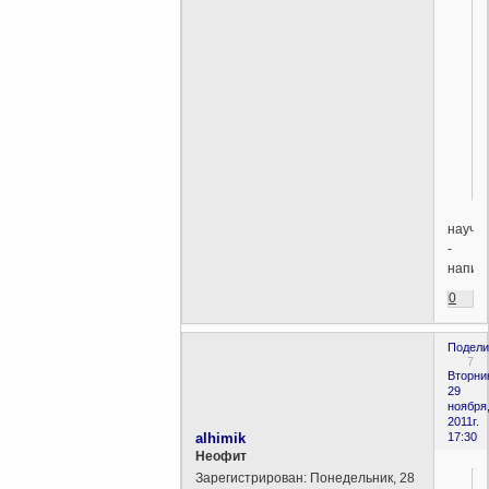
научус
-
напиш
0
Подели
7
Вторни
29
ноября
2011г.
alhimik
17:30
Неофит
Зарегистрирован
: Понедельник, 28