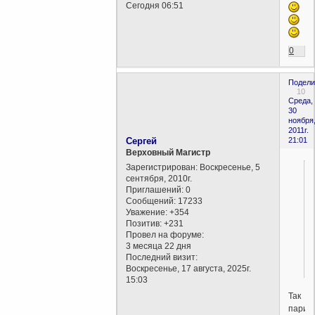
Сегодня 06:51
0
Подели
10
Среда,
30
ноября
2011г.
Сергей
21:01
Верховный Магистр
Зарегистрирован
: Воскресенье, 5
сентября, 2010г.
Приглашений:
0
Сообщений:
17233
Уважение:
+354
Позитив:
+231
Провел на форуме:
3 месяца 22 дня
Последний визит:
Воскресенье, 17 августа, 2025г.
15:03
Так
парил