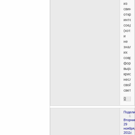
из
свинца
откры
интер
соеди
(хотя
и
не
знали
их
совре
форму
выращ
крист
несли
свой
свет.
0
Подели
6
Вторни
29
ноября
2011г.