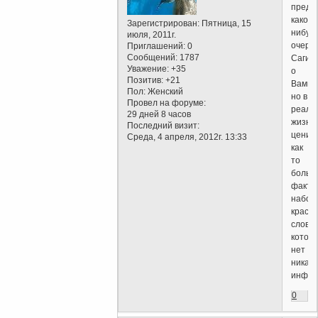
преди
какой-
Зарегистрирован
: Пятница, 15
нибуд
июля, 2011г.
очере
Приглашений:
0
Сообщений:
1787
Саги
Уважение:
+35
о
Позитив:
+21
Вампир
Пол:
Женский
но в
Провел на форуме:
реаль
29 дней 8 часов
жизни
Последний визит:
ценит
Среда, 4 апреля, 2012г. 13:33
как
то
больш
факт,
набор
краси
слов,з
котор
нет
никак
инфор
0