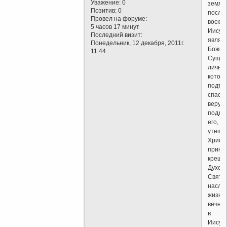
Уважение:
0
землю
Позитив:
0
после
Провел на форуме:
воскр
5 часов 17 минут
Иисуса
Последний визит:
являя
Понедельник, 12 декабря, 2011г.
Божес
11:44
Сущно
лично
котор
подтв
спасе
верую
подде
его,
утеша
Христ
приня
креще
Духом
Святы
насле
жизнь
вечну
в
Иисус