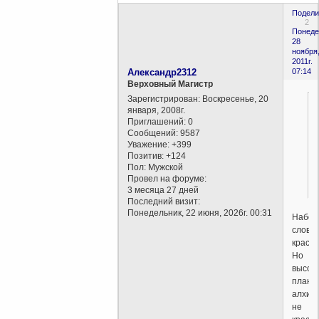
Подели
2
Понеде
28
ноября
2011г.
Александр2312
07:14
Верховный Магистр
Зарегистрирован
: Воскресенье, 20
января, 2008г.
Приглашений:
0
Сообщений:
9587
Уважение:
+399
Позитив:
+124
Пол:
Мужской
Провел на форуме:
3 месяца 27 дней
Последний визит:
Понедельник, 22 июня, 2026г. 00:31
Набор
слов
красив
Но
высок
планк
алхим
не