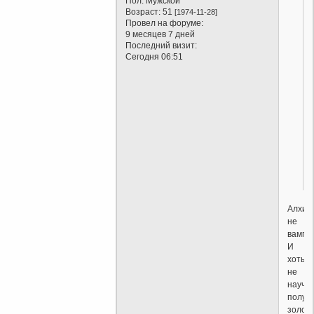
Пол:
Мужской
Возраст:
51
[1974-11-28]
Провел на форуме:
9 месяцев 7 дней
Последний визит:
Сегодня 06:51
Алхим
не
вампи
И
хоть
не
научи
получ
золот