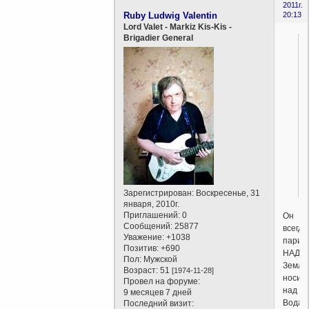
2011г.
Ruby Ludwig Valentin
20:13
Lord Valet - Markiz Kis-Kis -
Brigadier General
Зарегистрирован
: Воскресенье, 31
января, 2010г.
Приглашений:
0
Он
Сообщений:
25877
всегда
Уважение:
+1038
парил
Позитив:
+690
НАД
Пол:
Мужской
Земле
Возраст:
51
[1974-11-28]
носил
Провел на форуме:
над
9 месяцев 7 дней
Водам
Последний визит: