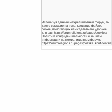
Используя данный межрелигиозный форум, вы
даете согласие на использование файлов
cookie, помогающих нам сделать его удобнее
для вас. https://forumreligions.ru/pages/cookies/
Политика конфиденциальности и защиты
информации на межрелигиозном форуме
https://forumreligions.ru/pages/politika_konfidentsial