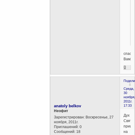
спаси
Вам)
0
Подели
8
Среда,
30
ноября
2011г.
anatoly belkov
17:33
Неофит
Дух
Зарегистрирован
: Воскресенье, 27
Свято
ноября, 2011г.
прише
Приглашений:
0
Сообщений:
18
на