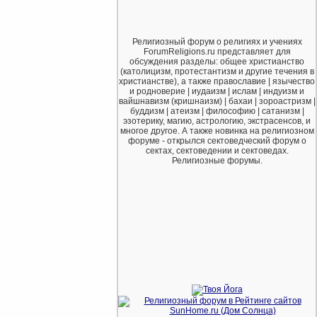
Религиозный форум о религиях и учениях
ForumReligions.ru представляет для
обсуждения разделы: общее христианство
(католицизм, протестантизм и другие течения в
христианстве), а также православие | язычество
и родноверие | иудаизм | ислам | индуизм и
вайшнавизм (кришнаизм) | бахаи | зороастризм |
буддизм | атеизм | философию | сатанизм |
эзотерику, магию, астрологию, экстрасенсов, и
многое другое. А также новинка на религиозном
форуме - открылся сектоведческий форум о
сектах, сектоведении и сектоведах.
Религиозные форумы.