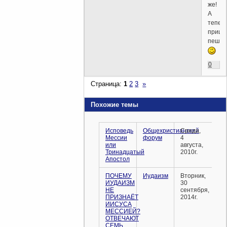
же!
А
тепер
пришё
пешко
0
Страница:
1
2
3
»
Похожие темы
Исповедь
Общехристианский
Среда,
Мессии
форум
4
или
августа,
Тринадцатый
2010г.
Апостол
ПОЧЕМУ
Иудаизм
Вторник,
ИУДАИЗМ
30
НЕ
сентября,
ПРИЗНАЁТ
2014г.
ИИСУСА
МЕССИЕЙ?
ОТВЕЧАЮТ
СЕМЬ