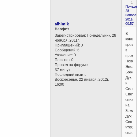
1
Понеде
28
ноября
2011г.
alhimik
00:57
Неофит
В
Зарегистрирован
: Понедельник, 28
конце
ноября, 2011г.
време
Приглашений:
0
Сообщений:
6
в
Уважение:
0
предд
Позитив:
0
Новой
Провел на форуме:
Эпохи
37 минут
Божес
Последний визит:
Дух
Воскресенье, 22 января, 2012г.
и
16:00
Силы
Света
снизо
на
Землю
Дух
Свято
чтобы
спас