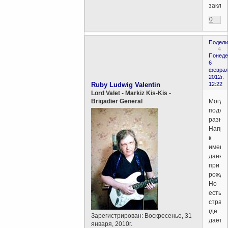
заклят
0
Подели
4
Понеде
6
феврал
2012г.
Ruby Ludwig Valentin
12:22
Lord Valet - Markiz Kis-Kis -
Могут
Brigadier General
подхо
разны
Напри
к
имени
данно
при
рожде
Но
есть
стран
где
Зарегистрирован
: Воскресенье, 31
даётс
января, 2010г.