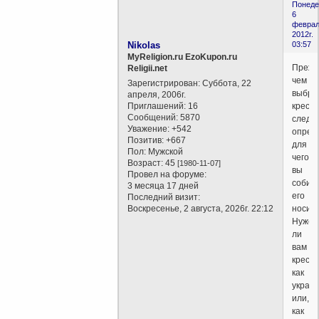
Понеде
6
феврал
2012г.
Nikolas
03:57
MyReligion.ru EzoKupon.ru
Прежд
Religii.net
чем
Зарегистрирован
: Суббота, 22
выбра
апреля, 2006г.
Приглашений:
16
крести
Сообщений:
5870
следу
Уважение:
+542
опред
Позитив:
+667
для
Пол:
Мужской
чего
Возраст:
45
[1980-11-07]
вы
Провел на форуме:
собир
3 месяца 17 дней
его
Последний визит:
Воскресенье, 2 августа, 2026г. 22:12
носить
Нужен
ли
вам
крести
как
украш
или,
как