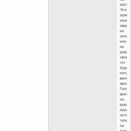
писто
"Кто
приме
начер
зверя
на
чело
или
на
руку
свою,
тот
будет
пить
вино
ярост
Госпо
крест
на
руку
прини
гитле
тепер
на