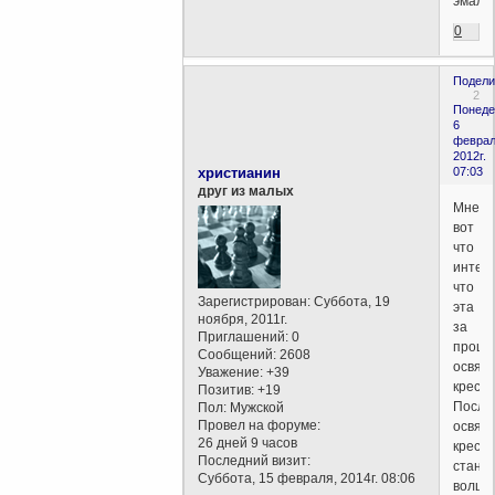
эмаль
0
Подели
2
Понеде
6
феврал
2012г.
христианин
07:03
друг из малых
Мне
вот
что
интер
что
Зарегистрирован
: Суббота, 19
эта
ноября, 2011г.
за
Приглашений:
0
проце
Сообщений:
2608
освящ
Уважение:
+39
крест
Позитив:
+19
После
Пол:
Мужской
Провел на форуме:
освящ
26 дней 9 часов
крест
Последний визит:
стано
Суббота, 15 февраля, 2014г. 08:06
волше