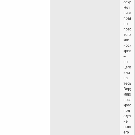
сохран
Нет
никаки
прави
по
повод
того,
как
носит
крести
–
на
цепоч
или
на
тесьме
Веру
мирян
носят
крест
под
одежд
не
выста
его