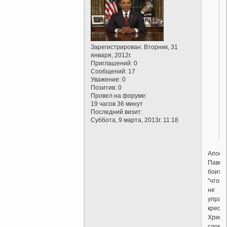
Зарегистрирован
: Вторник, 31
января, 2012г.
Приглашений:
0
Сообщений:
17
Уважение:
0
Позитив:
0
Провел на форуме:
19 часов 36 минут
Последний визит:
Суббота, 9 марта, 2013г. 11:18
Апост
Павел
боится
"чтоб
не
упраз
креста
Христ
слово