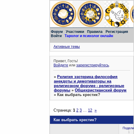
Форум
Участники
Правила
Регистрация
Войти
Таролог и психолог онлайн
Активные темы
Привет, Гость!
Войдите
или
зарегистрируйтесь
.
»
Религия эзотерика философия
анекдоты и демотиваторы на
религиозном форуме - религиозные
форумы
»
Общехристианский форум
»
Как выбрать крестик?
Страница:
1
2
3
…
12
»
Как выбрать крестик?
Подели
1