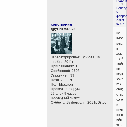
Подели
3
Понеде
6
феврал
2012г.
христианин
07:07
друг из малых
не
вноси
мерзо
в
дом
Зарегистрирован
: Суббота, 19
твой,
ноября, 2011г.
дабы
Приглашений:
0
не
Сообщений:
2608
подпа
Уважение:
+39
заклят
Позитив:
+19
как
Пол:
Мужской
Провел на форуме:
она;
26 дней 9 часов
отвра
Последний визит:
сего
Суббота, 15 февраля, 2014г. 08:06
и
гнуша
сего,
ибо
это