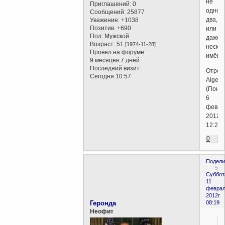
не
Приглашений:
0
одно,
Сообщений:
25877
два,
Уважение:
+1038
Позитив:
+690
или
Пол:
Мужской
даже
Возраст:
51
[1974-11-28]
нескол
Провел на форуме:
имён!
9 месяцев 7 дней
Последний визит:
Отред
Сегодня 10:57
Algebr
(Поне
6
февра
2012г.
12:25)
0
Подели
5
Суббот
11
феврал
2012г.
Геронда
08:19
Неофит