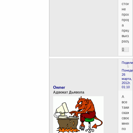
стоит,
не
прост
пророк
а
предс
высше
разума
0
Подели
5
Понеде
26
марта,
2012г.
Owner
01:10
Адвокат Дьявола
А
все
таки
скажи
свое
мнени
по