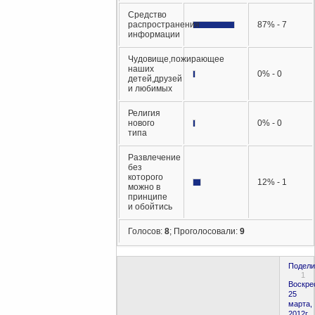
Средство
распространения
87% - 7
информации
Чудовище,пожирающее
наших
0% - 0
детей,друзей
и любимых
Религия
нового
0% - 0
типа
Развлечение
без
которого
12% - 1
можно в
принципе
и обойтись
Голосов:
8
;
Проголосовали:
9
Подели
1
Воскре
25
марта,
2012г.