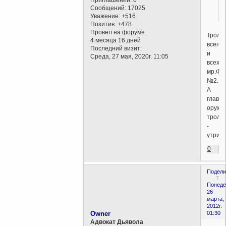
Сообщений:
17025
Уважение:
+516
Позитив:
+478
Провел на форуме:
Тролл
4 месяца 16 дней
всего
Последний визит:
и
Среда, 27 мая, 2020г. 11:05
всех.
мр.Фр
№2.
А
главн
оружи
тролл
-
утрир
0
Подели
7
Понеде
26
марта,
2012г.
Owner
01:30
Адвокат Дьявола