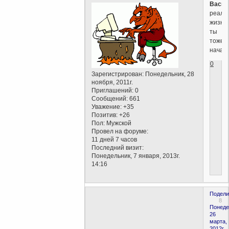
Васил
реаль
жизни
ты
тоже
начал
0
Зарегистрирован
: Понедельник, 28
ноября, 2011г.
Приглашений:
0
Сообщений:
661
Уважение:
+35
Позитив:
+26
Пол:
Мужской
Провел на форуме:
11 дней 7 часов
Последний визит:
Понедельник, 7 января, 2013г.
14:16
Подели
8
Понеде
26
марта,
2012г.