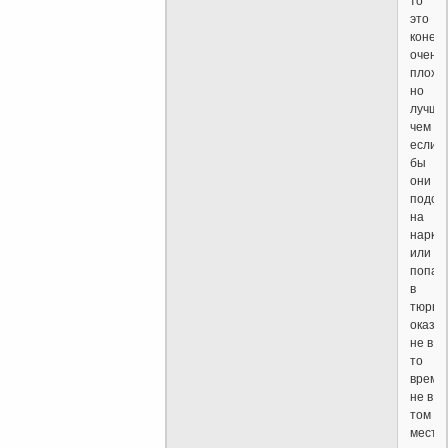
то
это
конеч
очень
плохо
но
лучше
чем
если
бы
они
подсе
на
нарко
или
попал
в
тюрьм
оказа
не в
то
время
не в
том
месте.