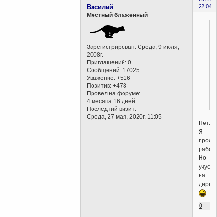
Василий
22:04
Местный блаженный
Зарегистрирован
: Среда, 9 июля,
2008г.
Приглашений:
0
Сообщений:
17025
Уважение:
+516
Позитив:
+478
Провел на форуме:
4 месяца 16 дней
Последний визит:
Среда, 27 мая, 2020г. 11:05
Нет.
Я
прост
рабоч
Но
учусь
на
директ
0