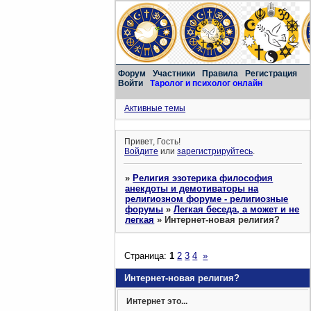
Форум
Участники
Правила
Регистрация
Войти
Таролог и психолог онлайн
Активные темы
Привет, Гость!
Войдите
или
зарегистрируйтесь
.
»
Религия эзотерика философия
анекдоты и демотиваторы на
религиозном форуме - религиозные
форумы
»
Легкая беседа, а может и не
легкая
»
Интернет-новая религия?
Страница:
1
2
3
4
»
Интернет-новая религия?
Интернет это...