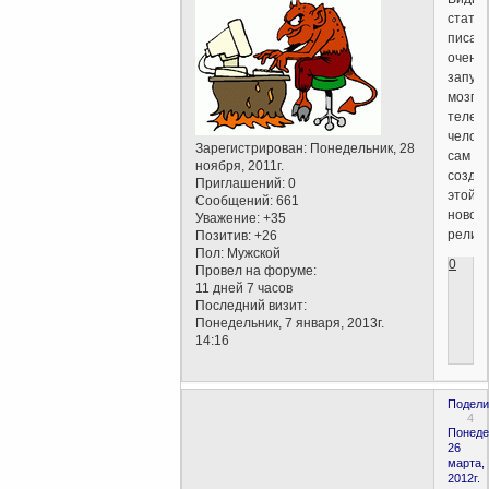
стать
писал
очень
запуга
мозга
телев
челове
Зарегистрирован
: Понедельник, 28
сам
ноября, 2011г.
созда
Приглашений:
0
этой
Сообщений:
661
новой
Уважение:
+35
религи
Позитив:
+26
Пол:
Мужской
0
Провел на форуме:
11 дней 7 часов
Последний визит:
Понедельник, 7 января, 2013г.
14:16
Подели
4
Понеде
26
марта,
2012г.