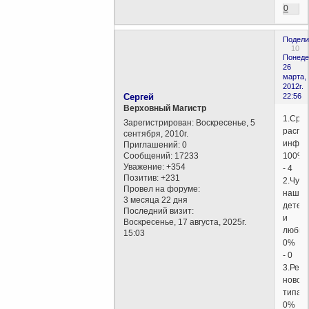
0
Подели
10
Понеде
26
марта,
2012г.
Сергей
22:56
Верховный Магистр
1.Сре
Зарегистрирован
: Воскресенье, 5
распр
сентября, 2010г.
инфор
Приглашений:
0
Сообщений:
17233
100%
Уважение:
+354
- 4
Позитив:
+231
2.Чуд
Провел на форуме:
наших
3 месяца 22 дня
детей
Последний визит:
и
Воскресенье, 17 августа, 2025г.
любим
15:03
0%
- 0
3.Рели
нового
типа
0%