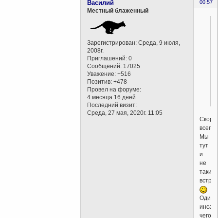
Василий
00:57
Местный блаженный
Зарегистрирован
: Среда, 9 июля,
2008г.
Приглашений:
0
Сообщений:
17025
Уважение:
+516
Позитив:
+478
Провел на форуме:
4 месяца 16 дней
Последний визит:
Среда, 27 мая, 2020г. 11:05
Скоре
всего.
Мы
тут
и
не
таких
встреч
Один
инсай
чего