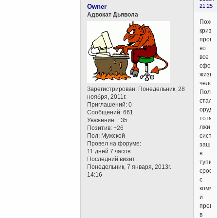
Owner
21:25
Адвокат Дьявола
Похож
кризис
прони
во
все
сфер
жизне
челове
Зарегистрирован
: Понедельник, 28
Полит
ноября, 2011г.
стала
Приглашений:
0
оруди
Сообщений:
661
тотал
Уважение:
+35
лжи,ф
Позитив:
+26
Пол:
Мужской
систе
Провел на форуме:
зашла
11 дней 7 часов
в
Последний визит:
тупик,
Понедельник, 7 января, 2013г.
сросл
14:16
с
комме
и
превр
в