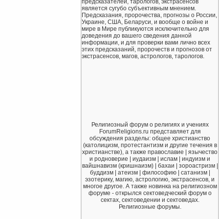
предсказателей, тарологов, экстрасенсов
является сугубо субъективным мнением.
Предсказания, пророчества, прогнозы о России,
Украине, США, Беларуси, и вообще о войне и
мире в Мире публикуются исключительно для
доведения до вашего сведения данной
информации, и для проверки вами лично всех
этих предсказаний, пророчеств и прогнозов от
экстрасенсов, магов, астрологов, тарологов.
Религиозный форум о религиях и учениях
ForumReligions.ru представляет для
обсуждения разделы: общее христианство
(католицизм, протестантизм и другие течения в
христианстве), а также православие | язычество
и родноверие | иудаизм | ислам | индуизм и
вайшнавизм (кришнаизм) | бахаи | зороастризм |
буддизм | атеизм | философию | сатанизм |
эзотерику, магию, астрологию, экстрасенсов, и
многое другое. А также новинка на религиозном
форуме - открылся сектоведческий форум о
сектах, сектоведении и сектоведах.
Религиозные форумы.