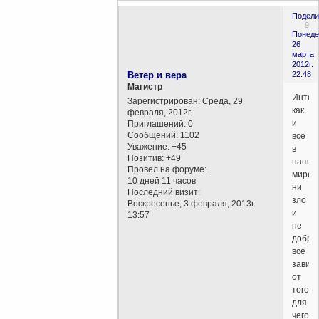
Подели
9
Понеде
26
марта,
2012г.
Ветер и вера
22:48
Магистр
Интер
Зарегистрирован
: Среда, 29
как
февраля, 2012г.
и
Приглашений:
0
Сообщений:
1102
все
Уважение:
+45
в
Позитив:
+49
наше
Провел на форуме:
мире
10 дней 11 часов
ни
Последний визит:
зло
Воскресенье, 3 февраля, 2013г.
и
13:57
не
добро,
все
завис
от
того
для
чего