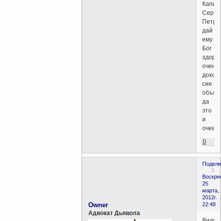
Капиц
Серге
Петро
дай
ему
Бог
здоров
очень
доход
сие
объяс
да
это
и
очевид
0
Подели
3
Воскре
25
марта,
2012г.
Owner
22:48
Адвокат Дьявола
Видим