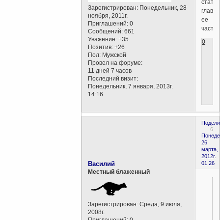
статье
Зарегистрирован
: Понедельник, 28
главн
ноября, 2011г.
ее
Приглашений:
0
части(
Сообщений:
661
Уважение:
+35
0
Позитив:
+26
Пол:
Мужской
Провел на форуме:
11 дней 7 часов
Последний визит:
Понедельник, 7 января, 2013г.
14:16
Подели
6
Понеде
26
марта,
2012г.
Василий
01:26
Местный блаженный
Зарегистрирован
: Среда, 9 июля,
2008г.
Приглашений:
0