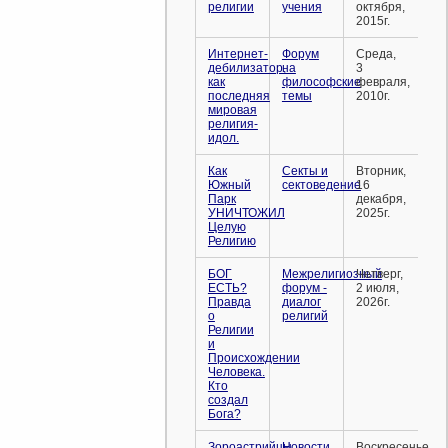
религии
учения
октября,
2015г.
Интернет-
Форум
Среда,
дебилизатор,
на
3
как
философские
февраля,
последняя
темы
2010г.
мировая
религия-
идол.
Как
Секты и
Вторник,
Южный
сектоведение
16
Парк
декабря,
УНИЧТОЖИЛ
2025г.
Целую
Религию
БОГ
Межрелигиозный
Четверг,
ЕСТЬ?
форум -
2 июля,
Правда
диалог
2026г.
о
религий
Религии
и
Происхождении
Человека.
Кто
создал
Бога?
Зороастрийцы
Новости
Воскресенье,