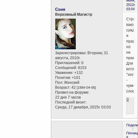
июня,
2012г.
Соня
03:04
Верховный Магистр
Стран
какое
сужде
я
право
но
не
Зарегистрирован
: Вторник, 31
августа, 2010г.
право
Приглашений:
0
Для
Сообщений:
8153
котор
Уважение:
+132
"эзоте
Позитив:
+101
-
Пол:
Женский
чумно
Возраст:
42
[1984-04-06]
слово.
Провел на форуме:
22 дня 7 часов
0
Последний визит:
Среда, 17 декабря, 2025г. 03:03
Подели
7
Пятниц
8