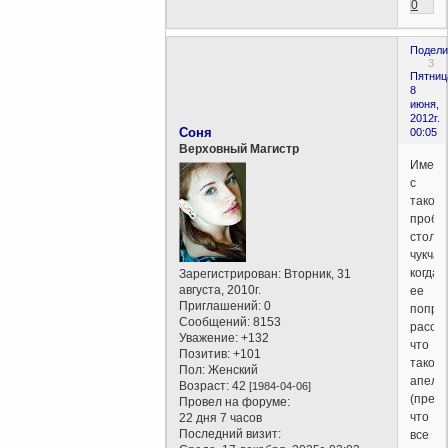
0
Подели
3
Пятниц
8
июня,
2012г.
Соня
00:05
Верховный Магистр
Именн
с
такой
пробл
столк
чукча,
когда
Зарегистрирован
: Вторник, 31
августа, 2010г.
ее
Приглашений:
0
попро
Сообщений:
8153
расска
Уважение:
+132
что
Позитив:
+101
такое
Пол:
Женский
апельс
Возраст:
42
[1984-04-06]
(пред
Провел на форуме:
что
22 дня 7 часов
Последний визит:
все