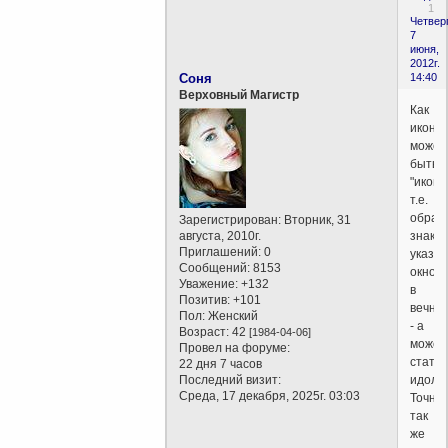
1
Четверг
7
июня,
2012г.
Соня
14:40
Верховный Магистр
Как
икона
может
быть
"иконо
т.е.
образ
Зарегистрирован
: Вторник, 31
августа, 2010г.
знаком
Приглашений:
0
указат
Сообщений:
8153
окном
Уважение:
+132
в
Позитив:
+101
вечнос
Пол:
Женский
- а
Возраст:
42
[1984-04-06]
может
Провел на форуме:
стать
22 дня 7 часов
Последний визит:
идоло
Среда, 17 декабря, 2025г. 03:03
Точно
так
же