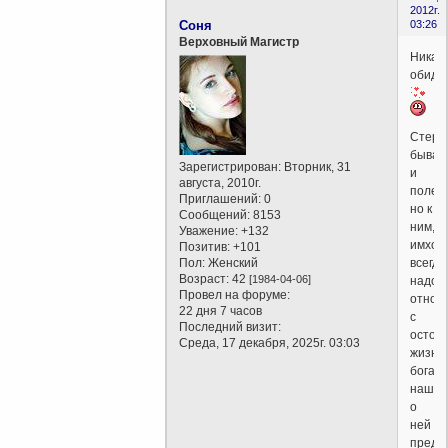
2012г.
Соня
03:26
Верховный Магистр
Никак
обид
Стере
бываю
Зарегистрирован
: Вторник, 31
и
августа, 2010г.
полез
Приглашений:
0
но к
Сообщений:
8153
ним,
Уважение:
+132
имхо,
Позитив:
+101
Пол:
Женский
всегда
Возраст:
42
[1984-04-06]
надо
Провел на форуме:
относ
22 дня 7 часов
с
Последний визит:
остор
Среда, 17 декабря, 2025г. 03:03
жизнь
богаче
наших
о
ней
предс