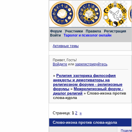
Форум
Участники
Правила
Регистрация
Войти
Таролог и психолог онлайн
Активные темы
Привет, Гость!
Войдите
или
зарегистрируйтесь
.
»
Религия эзотерика философия
анекдоты и демотиваторы на
религиозном форуме - религиозные
форумы
»
Межрелигиозный форум -
диалог религий
»
Слово-икона против
слова-идола
Страница:
1
2
»
Слово-икона против слова-идола
Подели