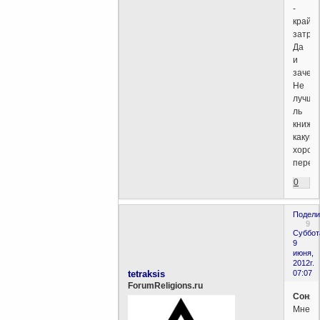
-
крайн
затру
Да
и
зачем
Не
лучше
ль
книжку
какую
хорош
переч
0
Подели
9
Суббот
9
июня,
2012г.
tetraksis
07:07
ForumReligions.ru
Соня
Мне