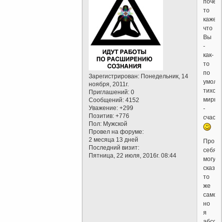
почем
то
кажетс
что
Вы
-
как-
то
по
Зарегистрирован
: Понедельник, 14
умолч
ноября, 2011г.
тихо-
Приглашений:
0
мирно
Сообщений:
4152
Уважение:
+299
-
Позитив:
+776
счастл
Пол:
Мужской
Провел на форуме:
2 месяца 13 дней
Про
Последний визит:
себя
Пятница, 22 июля, 2016г. 08:44
могу
сказат
то
же
самое,
но
я
абсол