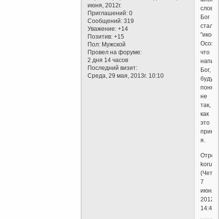
июня, 2012г.
слово
Приглашений:
0
Бог
Сообщений:
319
стало
Уважение:
+14
"иконо
Позитив:
+15
Осозн
Пол:
Мужской
Провел на форуме:
что
2 дня 14 часов
напис
Последний визит:
Бог,
Среда, 29 мая, 2013г. 10:10
буду
понят
не
так,
как
это
прини
я.
Отред
korusb
(Четве
7
июня,
2012г.
14:47)