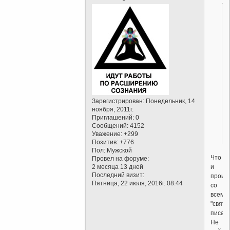
Зарегистрирован
: Понедельник, 14
ноября, 2011г.
Приглашений:
0
Сообщений:
4152
Уважение:
+299
Позитив:
+776
Пол:
Мужской
Что
Провел на форуме:
2 месяца 13 дней
и
Последний визит:
произ
Пятница, 22 июля, 2016г. 08:44
со
всеми
"святы
писан
Не