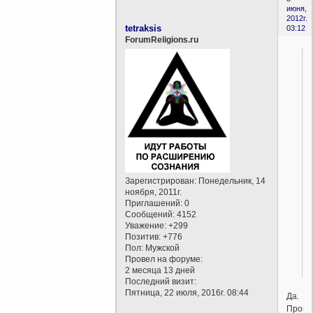
июня,
2012г.
tetraksis
03:12
ForumReligions.ru
Зарегистрирован
: Понедельник, 14
ноября, 2011г.
Приглашений:
0
Сообщений:
4152
Уважение:
+299
Позитив:
+776
Пол:
Мужской
Провел на форуме:
2 месяца 13 дней
Последний визит:
Пятница, 22 июля, 2016г. 08:44
Да.
Прош