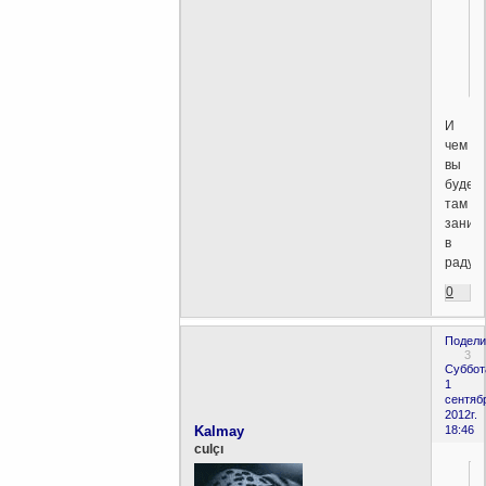
И
чем
вы
будет
там
заним
в
радуг
0
Подели
3
Суббот
1
сентяб
2012г.
Kalmay
18:46
culçı