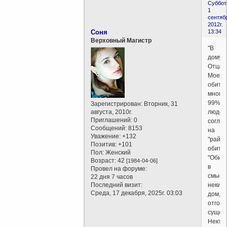
Суббот
1
сентяб
2012г.
Соня
13:34
Верховный Магистр
"В
дому
Отца
Моего
обите
много"
99%
Зарегистрирован
: Вторник, 31
августа, 2010г.
людей
Приглашений:
0
согла
Сообщений:
8153
на
Уважение:
+132
"райск
Позитив:
+101
обител
Пол:
Женский
"Обите
Возраст:
42
[1984-04-06]
в
Провел на форуме:
смысл
22 дня 7 часов
Последний визит:
некий,
Среда, 17 декабря, 2025г. 03:03
дом,
отгор
сущес
Некто