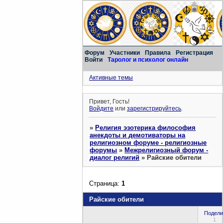
Форум
Участники
Правила
Регистрация
Войти
Таролог и психолог онлайн
Активные темы
Привет, Гость!
Войдите
или
зарегистрируйтесь
.
»
Религия эзотерика философия
анекдоты и демотиваторы на
религиозном форуме - религиозные
форумы
»
Межрелигиозный форум -
диалог религий
»
Райские обители
Страница:
1
Райские обители
Подели
1