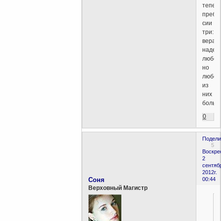
тепер
пребы
сии
три:
вера,
надеж
любов
но
любов
из
них
больш
0
Подели
5
Воскре
2
сентяб
2012г.
Соня
00:44
Верховный Магистр