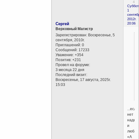
4
Суббот
1
сентяб
2012г.
Сергей
20:06
Верховный Магистр
Зарегистрирован
: Воскресенье, 5
сентября, 2010г.
Приглашений:
0
Сообщений:
17233
Уважение:
+354
Позитив:
+231
Провел на форуме:
3 месяца 22 дня
Последний визит:
Воскресенье, 17 августа, 2025г.
15:03
...если
нет
надеж
и
любви
«А