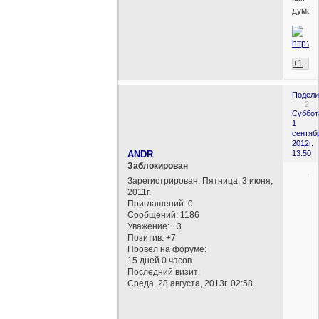
думае
+1
Подели
2
Суббот
1
сентяб
2012г.
ANDR
13:50
Заблокирован
Зарегистрирован
: Пятница, 3 июня,
2011г.
Приглашений:
0
Сообщений:
1186
Уважение:
+3
Позитив:
+7
Провел на форуме:
15 дней 0 часов
Последний визит:
Среда, 28 августа, 2013г. 02:58