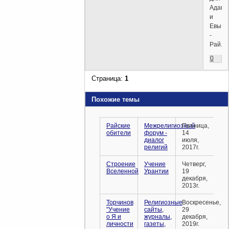
Адама
и
Евы
-
Рай.
0
Страница:
1
Похожие темы
Райские
Межрелигиозный
Пятница,
обители
форум -
14
диалог
июля,
религий
2017г.
Строение
Учение
Четверг,
Вселенной
Урантии
19
декабря,
2013г.
Торчинов
Религиозные
Воскресенье,
"Учение
сайты,
29
о Я и
журналы,
декабря,
личности
газеты,
2019г.