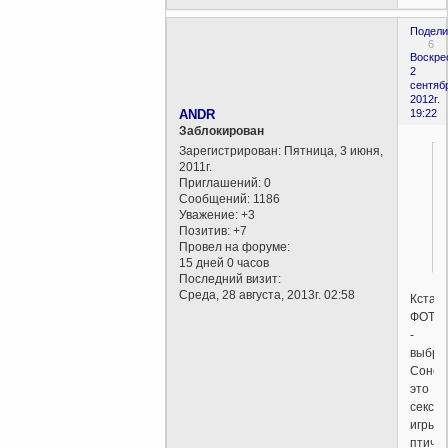
Подели
6
Воскре
2
сентяб
2012г.
ANDR
19:22
Заблокирован
Зарегистрирован
: Пятница, 3 июня,
2011г.
Приглашений:
0
Сообщений:
1186
Уважение:
+3
Позитив:
+7
Провел на форуме:
15 дней 0 часов
Последний визит:
Среда, 28 августа, 2013г. 02:58
Кстати
ФОТО
-
выбра
Соней
это
сексу
игры
птичек