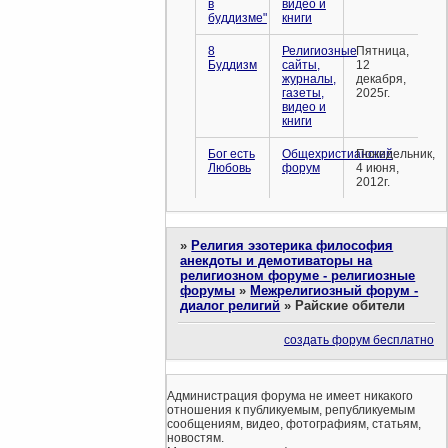
в
видео и
буддизме"
книги
8
Религиозные
Пятница,
Буддизм
сайты,
12
журналы,
декабря,
газеты,
2025г.
видео и
книги
Бог есть
Общехристианский
Понедельник,
Любовь
форум
4 июня,
2012г.
»
Религия эзотерика философия
анекдоты и демотиваторы на
религиозном форуме - религиозные
форумы
»
Межрелигиозный форум -
диалог религий
»
Райские обители
создать форум бесплатно
Администрация форума не имеет никакого
отношения к публикуемым, републикуемым
сообщениям, видео, фотографиям, статьям,
новостям.