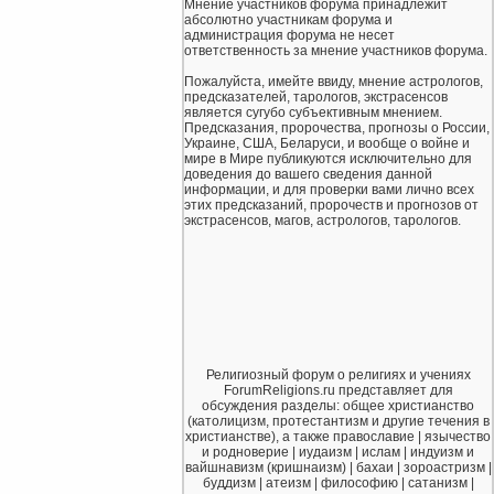
Мнение участников форума принадлежит
абсолютно участникам форума и
администрация форума не несет
ответственность за мнение участников форума.
Пожалуйста, имейте ввиду, мнение астрологов,
предсказателей, тарологов, экстрасенсов
является сугубо субъективным мнением.
Предсказания, пророчества, прогнозы о России,
Украине, США, Беларуси, и вообще о войне и
мире в Мире публикуются исключительно для
доведения до вашего сведения данной
информации, и для проверки вами лично всех
этих предсказаний, пророчеств и прогнозов от
экстрасенсов, магов, астрологов, тарологов.
Религиозный форум о религиях и учениях
ForumReligions.ru представляет для
обсуждения разделы: общее христианство
(католицизм, протестантизм и другие течения в
христианстве), а также православие | язычество
и родноверие | иудаизм | ислам | индуизм и
вайшнавизм (кришнаизм) | бахаи | зороастризм |
буддизм | атеизм | философию | сатанизм |