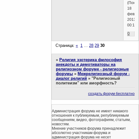
(Поне
18
февра
2013г.
00:19)
0
Страница:
«
1
…
28
29
30
»
Религия эзотерика философия
анекдоты и демотиваторы на
религиозном форуме - религиозные
форумы
»
Межрелигиозный форум -
диалог религий
»
"Религиозный
политеизм" или аморфность?
создать форум бесплатно
Администрация форума не имеет никакого
отношения к публикуемым, републикуемым
сообщениям, видео, фотографиям, статьям,
новостям.
Мнение участников форума принадлежит
абсолютно участникам форума и
администрация форума не несет