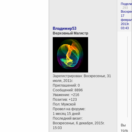
Подели
293
Воскре
17
феврал
2013г.
Владимир53
03:43
Верховный Магистр
Зарегистрирован
: Воскресенье, 31
июля, 2011г.
Приглашений:
0
Сообщений:
8896
Уважение:
+216
Позитив:
+123
Пол:
Мужской
Провел на форуме:
1 месяц 15 дней
Последний визит:
Воскресенье, 6 декабря, 2015г.
Вы
15:03
только