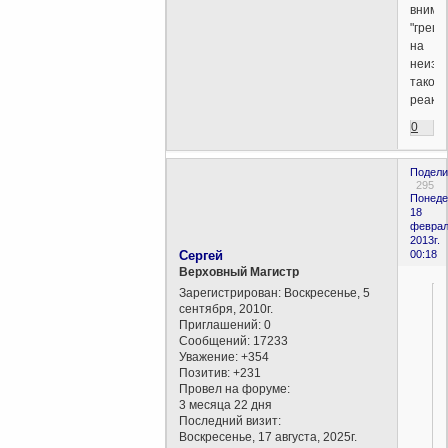
внима
"грешн
на
неизб
такой
реакц
0
Подели
295
Понеде
18
феврал
2013г.
Сергей
00:18
Верховный Магистр
Зарегистрирован
: Воскресенье, 5
сентября, 2010г.
Приглашений:
0
Сообщений:
17233
Уважение:
+354
Позитив:
+231
Провел на форуме:
3 месяца 22 дня
Последний визит:
Воскресенье, 17 августа, 2025г.