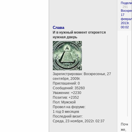
Подели
291
Воскре
17
феврал
2013г.
Слава
00:02
И в нужный момент откроется
нужная дверь
Зарегистрирован
: Воскресенье, 27
сентября, 2009г.
Приглашений:
0
Сообщений:
35260
Уважение:
+2230
Позитив:
+2352
Пол:
Мужской
Провел на форуме:
1 год 0 месяцев
Последний визит:
Среда, 23 ноября, 2022г. 02:37
Почем
же,