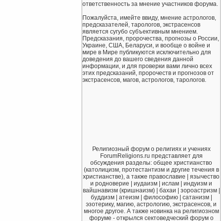
ответственность за мнение участников форума.
Пожалуйста, имейте ввиду, мнение астрологов,
предсказателей, тарологов, экстрасенсов
является сугубо субъективным мнением.
Предсказания, пророчества, прогнозы о России,
Украине, США, Беларуси, и вообще о войне и
мире в Мире публикуются исключительно для
доведения до вашего сведения данной
информации, и для проверки вами лично всех
этих предсказаний, пророчеств и прогнозов от
экстрасенсов, магов, астрологов, тарологов.
Религиозный форум о религиях и учениях
ForumReligions.ru представляет для
обсуждения разделы: общее христианство
(католицизм, протестантизм и другие течения в
христианстве), а также православие | язычество
и родноверие | иудаизм | ислам | индуизм и
вайшнавизм (кришнаизм) | бахаи | зороастризм |
буддизм | атеизм | философию | сатанизм |
эзотерику, магию, астрологию, экстрасенсов, и
многое другое. А также новинка на религиозном
форуме - открылся сектоведческий форум о