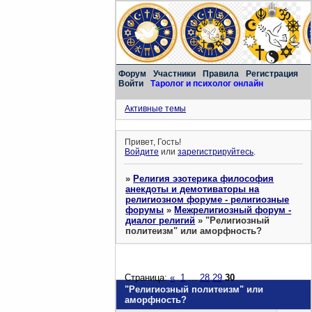
Форум
Участники
Правила
Регистрация
Войти
Таролог и психолог онлайн
Активные темы
Привет, Гость!
Войдите
или
зарегистрируйтесь
.
»
Религия эзотерика философия
анекдоты и демотиваторы на
религиозном форуме - религиозные
форумы
»
Межрелигиозный форум -
диалог религий
»
"Религиозный
политеизм" или аморфность?
Страница:
«
1
…
28
29
30
"Религиозный политеизм" или
аморфность?