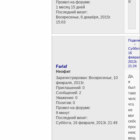
0
Провел на форуме:
1 месяц 15 дней
Последний визит:
Воскресенье, 6 декабря, 2015г.
15:03
Подели
4
Суббот
16
феврал
2013г.
Farlaf
21:24
Неофит
Да,
Зарегистрирован
: Воскресенье, 10
я
февраля, 2013г.
был
Приглашений:
0
Сообщений:
2
такой
Уважение:
0
челове
Позитив:
0
что
Провел на форуме:
не
9 минут
мог
Последний визит:
себе
Суббота, 16 февраля, 2013г. 21:49
прост
некот
вещи,