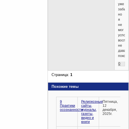
уже
забыть
но
я
не
мог
успоко
воспо
не
давал
покоя.
0
Страница:
1
Похожие темы
9
Религиозные
Пятница,
Практики
сайты,
12
осознанности
журналы,
декабря,
газеты,
2025г.
видео и
книги