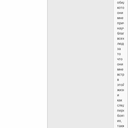
обиды
котор
они
мне
причи
научи
благо
всех
людей
за
то
что
они
мне
встре
в
этой
жизни
и
как
следс
перес
боять
их,
также