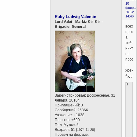
10
феврал
2013г.
Ruby Ludwig Valentin
14:46
Lord Valet - Markiz Kis-Kis -
всех
Brigadier General
прост
а
тебя
никто
не
прост
-
хрено
будет.
0
Зарегистрирован
: Воскресенье, 31
января, 2010г.
Приглашений:
0
Сообщений:
25866
Уважение:
+1038
Позитив:
+690
Пол:
Мужской
Возраст:
51
[1974-11-28]
Провел на форуме: