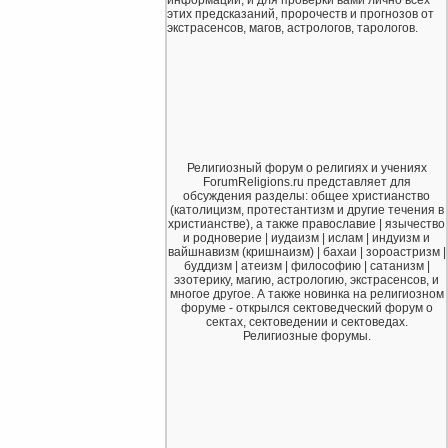
этих предсказаний, пророчеств и прогнозов от
экстрасенсов, магов, астрологов, тарологов.
Религиозный форум о религиях и учениях
ForumReligions.ru представляет для
обсуждения разделы: общее христианство
(католицизм, протестантизм и другие течения в
христианстве), а также православие | язычество
и родноверие | иудаизм | ислам | индуизм и
вайшнавизм (кришнаизм) | бахаи | зороастризм |
буддизм | атеизм | философию | сатанизм |
эзотерику, магию, астрологию, экстрасенсов, и
многое другое. А также новинка на религиозном
форуме - открылся сектоведческий форум о
сектах, сектоведении и сектоведах.
Религиозные форумы.