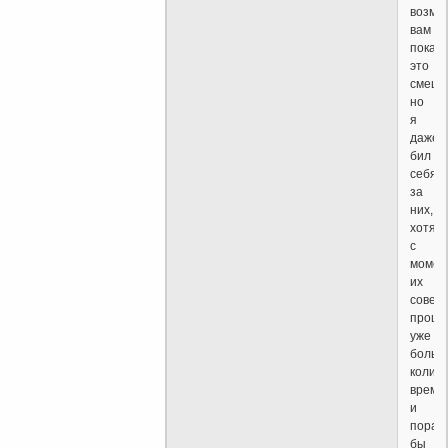
возмо
вам
покаж
это
смешн
но
я
даже
бил
себя
за
них,
хотя
с
момен
их
совер
прошл
уже
больш
колич
време
и
пора
бы