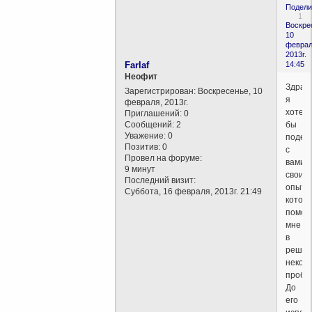
Подели
1
Воскре
10
феврал
2013г.
Farlaf
14:45
Неофит
Здравс
Зарегистрирован
: Воскресенье, 10
я
февраля, 2013г.
хотел
Приглашений:
0
Сообщений:
2
бы
Уважение:
0
подел
Позитив:
0
с
Провел на форуме:
вами
9 минут
своим
Последний визит:
опыто
Суббота, 16 февраля, 2013г. 21:49
котор
помог
мне
в
решен
некот
пробл
До
его