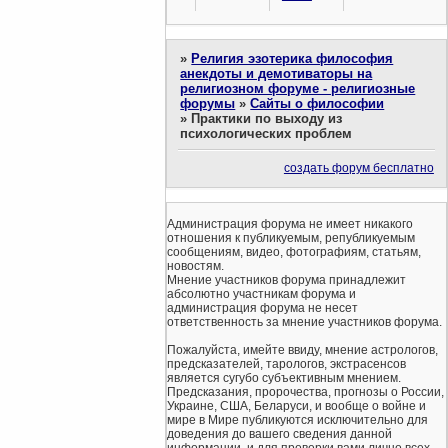
»
Религия эзотерика философия
анекдоты и демотиваторы на
религиозном форуме - религиозные
форумы
»
Сайты о философии
»
Практики по выходу из
психологических проблем
создать форум бесплатно
Администрация форума не имеет никакого
отношения к публикуемым, републикуемым
сообщениям, видео, фотографиям, статьям,
новостям.
Мнение участников форума принадлежит
абсолютно участникам форума и
администрация форума не несет
ответственность за мнение участников форума.
Пожалуйста, имейте ввиду, мнение астрологов,
предсказателей, тарологов, экстрасенсов
является сугубо субъективным мнением.
Предсказания, пророчества, прогнозы о России,
Украине, США, Беларуси, и вообще о войне и
мире в Мире публикуются исключительно для
доведения до вашего сведения данной
информации, и для проверки вами лично всех