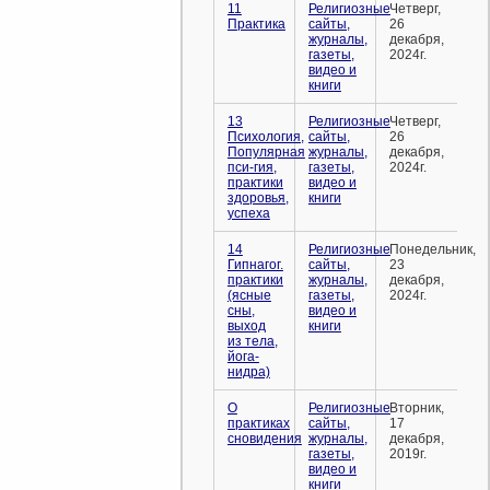
11
Религиозные
Четверг,
Практика
сайты,
26
журналы,
декабря,
газеты,
2024г.
видео и
книги
13
Религиозные
Четверг,
Психология,
сайты,
26
Популярная
журналы,
декабря,
пси-гия,
газеты,
2024г.
практики
видео и
здоровья,
книги
успеха
14
Религиозные
Понедельник,
Гипнагог.
сайты,
23
практики
журналы,
декабря,
(ясные
газеты,
2024г.
сны,
видео и
выход
книги
из тела,
йога-
нидра)
О
Религиозные
Вторник,
практиках
сайты,
17
сновидения
журналы,
декабря,
газеты,
2019г.
видео и
книги