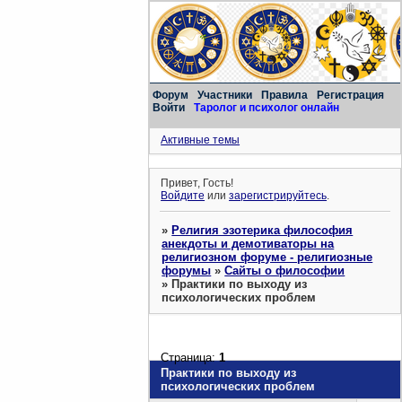
Форум
Участники
Правила
Регистрация
Войти
Таролог и психолог онлайн
Активные темы
Привет, Гость!
Войдите
или
зарегистрируйтесь
.
»
Религия эзотерика философия
анекдоты и демотиваторы на
религиозном форуме - религиозные
форумы
»
Сайты о философии
»
Практики по выходу из
психологических проблем
Страница:
1
Практики по выходу из
психологических проблем