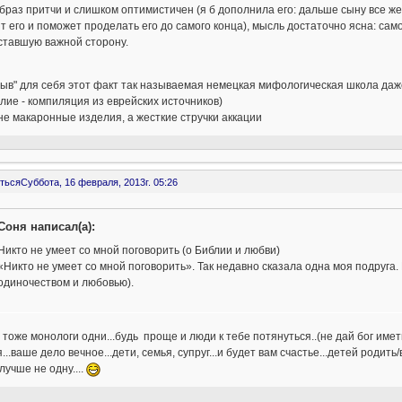
браз притчи и слишком оптимистичен (я б дополнила его: дальше сыну все же
т его и поможет проделать его до самого конца), мысль достаточно ясна: само
ставшую важной сторону.
рыв" для себя этот факт так называемая немецкая мифологическая школа даже
лие - компиляция из еврейских источников)
 не макаронные изделия, а жесткие стручки аккации
ться
Суббота, 16 февраля, 2013г. 05:26
Соня написал(а):
Никто не умеет со мной поговорить (о Библии и любви)
«Никто не умеет со мной поговорить». Так недавно сказала одна моя подруга. 
одиночеством и любовью).
 тоже монологи одни...будь проще и люди к тебе потянуться..(не дай бог имет
...ваше дело вечное...дети, семья, супруг...и будет вам счастье...детей родить
.лучше не одну....