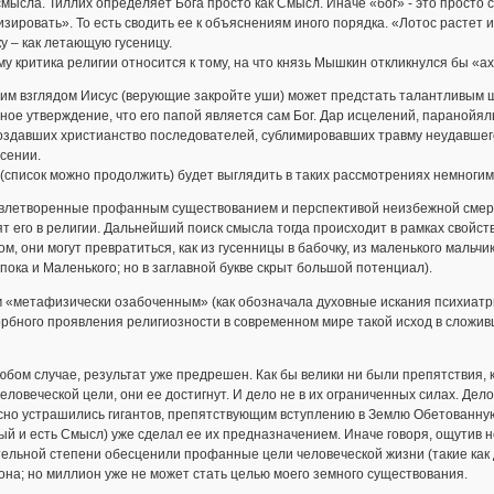
мысла. Тиллих определяет Бога просто как Смысл. Иначе «бог» - это просто 
зировать». То есть сводить ее к объяснениям иного порядка. «Лотос растет 
у – как летающую гусеницу.
у критика религии относится к тому, на что князь Мышкин откликнулся бы «ах,
тим взглядом Иисус (верующие закройте уши) может предстать талантливым 
ное утверждение, что его папой является сам Бог. Дар исцелений, паранойял
оздавших христианство последователей, сублимировавших травму неудавшего
сении.
(список можно продолжить) будет выглядить в таких рассмотрениях немногим
влетворенные профанным существованием и перспективой неизбежной смерти
т его в религии. Дальнейший поиск смысла тогда происходит в рамках свой
м, они могут превратиться, как из гусенницы в бабочку, из маленького маль
 пока и Маленького; но в заглавной букве скрыт большой потенциал).
 «метафизически озабоченным» (как обозначала духовные искания психиатрия
орбного проявления религиозности в современном мире такой исход в сложи
юбом случае, результат уже предрешен. Как бы велики ни были препятствия,
еловеческой цели, они ее достигнут. И дело не в их ограниченных силах. Дел
но устрашились гигантов, препятствующим вступлению в Землю Обетованную. О
ый и есть Смысл) уже сделал ее их предназначением. Иначе говоря, ощутив
ельной степени обесценили профанные цели человеческой жизни (такие как д
на; но миллион уже не может стать целью моего земного существования.