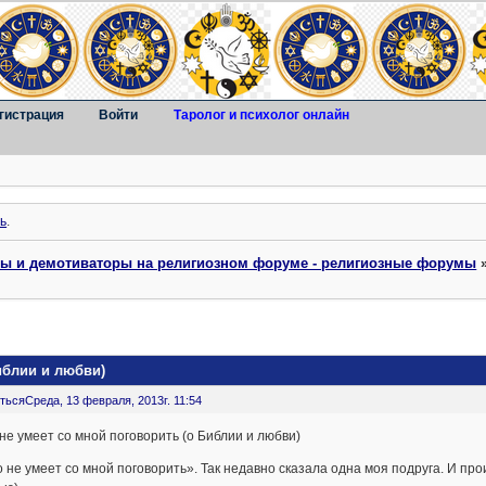
гистрация
Войти
Таролог и психолог онлайн
ь
.
ты и демотиваторы на религиозном форуме - религиозные форумы
иблии и любви)
ться
Среда, 13 февраля, 2013г. 11:54
не умеет со мной поговорить (о Библии и любви)
 не умеет со мной поговорить». Так недавно сказала одна моя подруга. И про