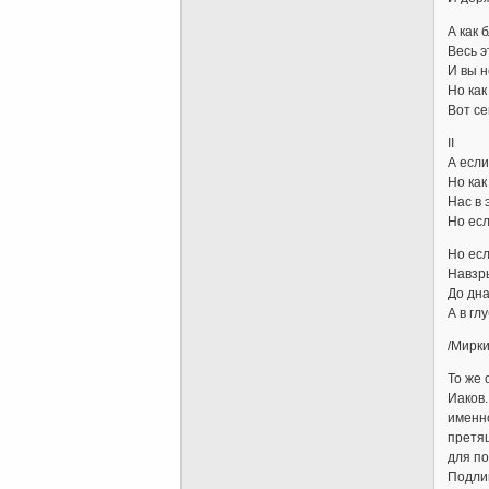
А как 
Весь э
И вы н
Но как
Вот се
II
А если
Но как
Нас в 
Но есл
Но есл
Навзры
До дна
А в гл
/Мирки
То же 
Иаков.
именно
претя
для по
Подлин