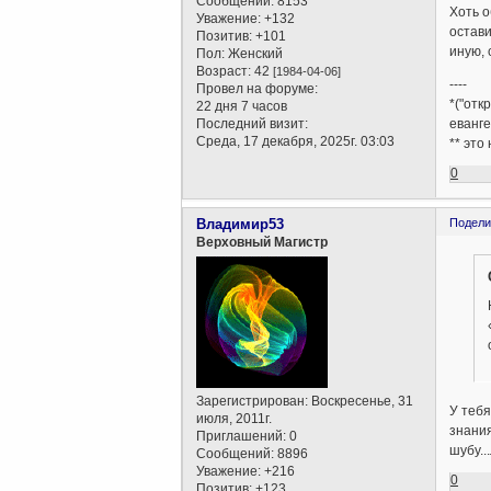
Сообщений:
8153
Хоть о
Уважение:
+132
остави
Позитив:
+101
иную, 
Пол:
Женский
Возраст:
42
[1984-04-06]
----
Провел на форуме:
*("отк
22 дня 7 часов
Последний визит:
еванге
Среда, 17 декабря, 2025г. 03:03
** это
0
Владимир53
Подели
Верховный Магистр
Зарегистрирован
: Воскресенье, 31
У тебя
июля, 2011г.
знания
Приглашений:
0
шубу..
Сообщений:
8896
Уважение:
+216
0
Позитив:
+123