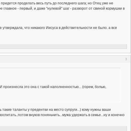
 придется проделать весь путь до последнего шага; но Отец уже не
е главное - первый, и даже "нулевой" шаг - разворот от свиной кормушки в
 утверждала, что никакого Иисуса в действительности не было. а все
3
И произнесла это она с такой наполненностью... (горем, болью,
ь такие таланты у предентки на место супруги...) кому нужны ваши
/воспитать..потом внуков поняньчить...мужа удержать в семье...ну и конечно