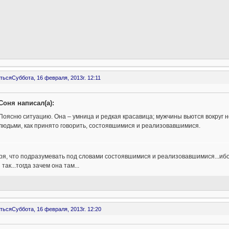
ться
Суббота, 16 февраля, 2013г. 12:11
Соня написал(а):
Поясню ситуацию. Она – умница и редкая красавица; мужчины вьются вокруг 
людьми, как принято говорить, состоявшимися и реализовавшимися.
тря, что подразумевать под словами состоявшимися и реализовавшимися...ибо 
з так...тогда зачем она там...
ться
Суббота, 16 февраля, 2013г. 12:20