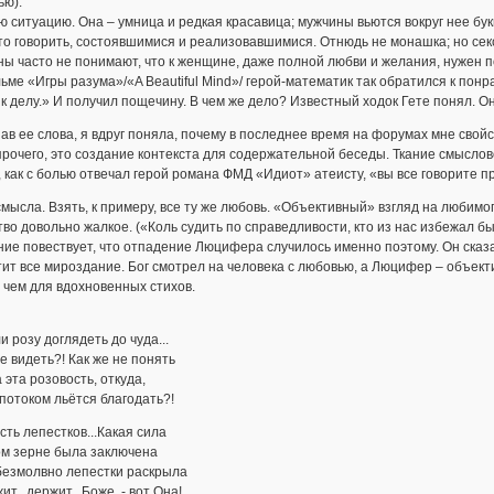
ью).
 ситуацию. Она – умница и редкая красавица; мужчины вьются вокруг нее бу
о говорить, состоявшимися и реализовавшимися. Отнюдь не монашка; но секс, 
ы часто не понимают, что к женщине, даже полной любви и желания, нужен п
ьме «Игры разума»/«A Beautiful Mind»/ герой-математик так обратился к пон
к делу.» И получил пощечину. В чем же дело? Известный ходок Гете понял. О
в ее слова, я вдруг поняла, почему в последнее время на форумах мне свой
прочего, это создание контекста для содержательной беседы. Ткание смыслов
 как с болью отвечал герой романа ФМД «Идиот» атеисту, «вы все говорите пр
мысла. Взять, к примеру, все ту же любовь. «Объективный» взгляд на любимог
во довольно жалкое. («Коль судить по справедливости, кто из нас избежал б
ие повествует, что отпадение Люцифера случилось именно поэтому. Он сказ
ит все мироздание. Бог смотрел на человека с любовью, а Люцифер – объект
 чем для вдохновенных стихов.
и розу доглядеть до чуда...
не видеть?! Как же не понять
 эта розовость, откуда,
потоком льётся благодать?!
сть лепестков...Какая сила
ом зерне была заключена
безмолвно лепестки раскрыла
ит...держит...Боже, - вот Она!