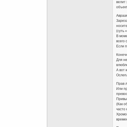
велит 
объект
Авраам
Зареза
носите
(суть 
В моме
всего 
Если п
Конечн
Для не
влюбл
А вот 
Ослепл
Прав л
Или п
прево
Привы
(Как о
часто 
Хромон
времен