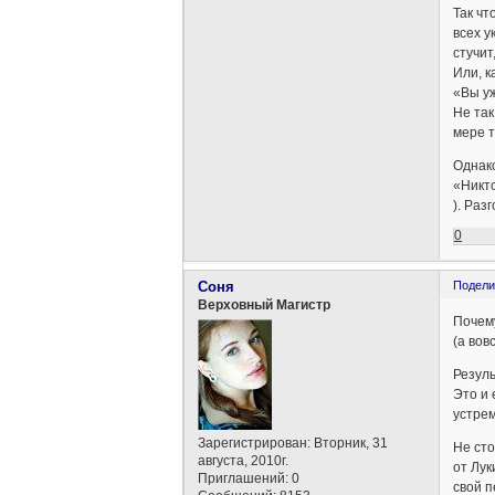
Так чт
всех у
стучит
Или, к
«Вы уж
Не так
мере т
Однако
«Никто
). Раз
0
Соня
Подели
Верховный Магистр
Почем
(а вов
Резуль
Это и
устрем
Зарегистрирован
: Вторник, 31
Не сто
августа, 2010г.
от Лук
Приглашений:
0
свой п