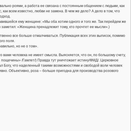
квально роями, а работа ее связана с постоянным общением с людьми, как
как всем известно, любви не замена. В чем же дело? А дело в том, что
одход.
равившейся ему женщине: «Мы оба хотим одного и того же. Так перейдем же
н заметил: «Женщина пренадлежит тому, кто прочтет ее мысли».)
ственно все больше отмалчиваться. Публикация всех этих выписок, помимо
ого поля.
авильно, но не о том».
о вами человека не имеет смысла. Выясняется, что он, по большому счету,
ы пощечины» /Гамлет/) Правда тут уничтожает истину/ФМД/. Церковное
ал Богу, что наделенный такими возможностями и свободой воли человек
ивно. Объективно, роза – больше пригодна для производства розового