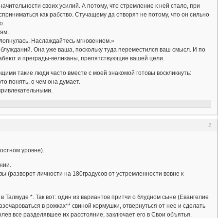
чительности своих усилий. А потому, что стремление к ней стало, при
приниматься как рабство. Стучащему да отворят не потому, что он сильно
о.
ям:
ахлопнулась. Наслаждайтесь мгновением.»
 блужданий. Она уже ваша, поскольку туда переместился ваш смысл. И по
слабеют и преграды-великаны, препятствующие вашей цели.
ими такие люди часто вместе с моей знакомой готовы воскликнуть:
о понять, о чем она думает.
 привлекательными.
2
ностном уровне).
нии.
вы
(разворот личности на 180градусов от устремленности вовне к
в Талмуде *. Так вот: один из вариантов притчи о блудном сыне (Евангелие
азочароваться в рожках** свиной кормушки, отвернуться от нее и сделать
долев все разделявшее их расстояние, заключает его в Свои объятья.