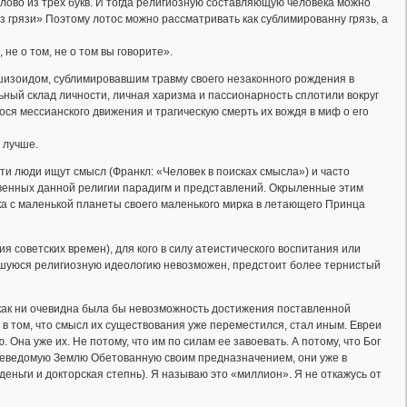
слово из трех букв. И тогда религиозную составляющую человека можно
из грязи» Поэтому лотос можно рассматривать как сублимированну грязь, а
 не о том, не о том вы говорите».
шизоидом, сублимировавшим травму своего незаконного рождения в
ьный склад личности, личная харизма и пассионарность сплотили вокруг
ся мессианского движения и трагическую смерть их вождя в миф о его
 лучше.
 люди ищут смысл (Франкл: «Человек в поисках смысла») и часто
ственных данной религии парадигм и представлений. Окрыленные этим
чика с маленькой планеты своего маленького мирка в летающего Принца
 советских времен), для кого в силу атеистического воспитания или
вшуюся религиозную идеологию невозможен, предстоит более тернистый
 как ни очевидна была бы невозможность достижения поставленной
о в том, что смысл их существования уже переместился, стал иным. Евреи
на уже их. Не потому, что им по силам ее завоевать. А потому, что Бог
 неведомую Землю Обетованную своим предназначением, они уже в
еньги и докторская степнь). Я называю это «миллион». Я не откажусь от