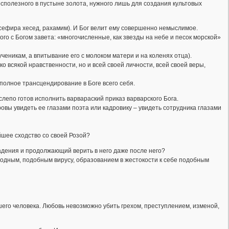
есполезного в пустыне золота, нужного лишь для создания культовых
(сефира хесед, рахамим). И Бог велит ему совершенно немыслимое.
ого с Богом завета: «многочисленные, как звезды на небе и песок морской»
ченикам, а впитывание его с молоком матери и на коленях отца).
 всякой нравственности, но и всей своей личности, всей своей веры,
полное трансцендирование в Боге всего себя.
слепо готов исполнить варвараский приказ варварского Бога.
овы увидеть ее глазами поэта или кадровику – увидеть сотрудника глазами
шее сходство со своей Розой?
падения и продолжающий верить в него даже после него?
дным, подобным вирусу, образованием в жестокости к себе подобным
го человека. Любовь невозможно убить грехом, преступлением, изменой,