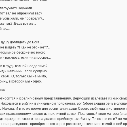
благоухает! Неужели
тот вал не опрокинул вас?
е услыхали, не прозрели?..
 же так?..Ведь вот же...
йчас...
 душу доглядеть до Бога...
 не видеть ?! Как же это - нет?..
этом мире бесконечно много,
и - насквозь, если - напросвет...
и в грудь волной неодолимой
д и навзничь...если суждено
 себя...О, только бы не мимо,
убину, в которой мы - одно.
на/
относится и к религиозным представлениям. Верующий извлекает из них смыс
 Находится в Библии в уникальном положении. Бог (обретающий речь в слова
 Иакова. И в то же время для воспитания души Своего любимца и истинного п
щих нравственному юноше из приличной семьи. Послушный воле матери (знаю
дтверждения своего права должен прибегнуть к обману. Точно так же и? не мо
ная праведность приобретается через разотождествление с самой своей прав