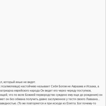
л, который иные не видят.
х псалмопевца) настойчиво называет Себя Богом не Авраама и Исаака, а
атриарха еврейского народа Он ведет его через череду поступков,
щей, что по воле Божией первородство суждено ему еще до рождения) он
жет он без обмана получить давно заслуженное у тестя своего Лаваана...
едностью. (То же повторяется и при исходе из Египта: Бог почему-то