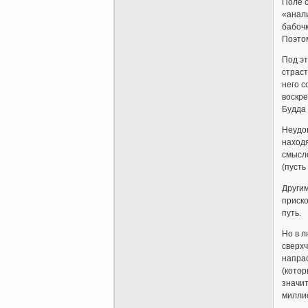
Поле с
«анали
бабочк
Поэтом
Под э
страст
него с
воскре
Будда 
Неудо
находя
смысло
(пусть
Другим
приск
путь.
Но в л
сверхч
напрас
(котор
значит
миллио