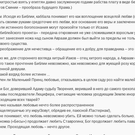
хитростью взять у египтян давно заслуженную годами рабства плату в виде б
ов Скинии – прообраза будущего Храма.)
. Исходя из Библии, каббала понимает его как воплощение всецелой любви 
ть своими руками средоточие его любви, все основание его веры и заключенн
ли истинного богопознания могут произойти только от Исаака
«библейского проекта» - передача откровения не уже сложившимся взрослым у
нт занесения ножа над сыном Авраам должен был выйти за пределы не только
своего существа.
реображение для нечестивца – обращение его к добру, для праведника – это 
о же, для стороннего взгляда хитрый Иаков – отец хитрого народа, а Авраам 
го такое прочтение Библии невозможно, как невозможно для жующей розу кор
енной девушки.
какой взгдяд более истинен ...
ен ли Маленький Принц любовью, отказываясь в целом саду роз найти малей
и Бог, доверивший Адаму судьбу Творения, веривший в него до самого грехо
равы последователи Люцифера, считающие человека уродующим Землю иноро
сходящим всех тварей?
чно называя любовью нечто более распространенное
бщелягушечью эту икру/Зовут, обрядив ее, паюсной /Пастернак/),
не понимают, что любовь невозможно убить. Ей можно только сделать больно.
ожка («Бесы») продолжает любить Ставрогина; Бог продолжает любить павше
ем. Проходящая любовь – нечто другое.