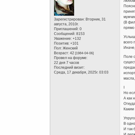
любов
Поясню
принят
мужчин
Зарегистрирован
: Вторник, 31
(В фил
августа, 2010г.
прямо 
Приглашений:
0
Сообщений:
8153
Услыша
Уважение:
+132
всего 
Позитив:
+101
Иначе,
Пол:
Женский
Возраст:
42
[1984-04-06]
Поле с
Провел на форуме:
сущест
22 дня 7 часов
Последний визит:
предан
Среда, 17 декабря, 2025г. 03:03
испорт
масла,
I
Но есл
А как 
Откуда
Каким 
Упруго
В одн
И так 
И держ