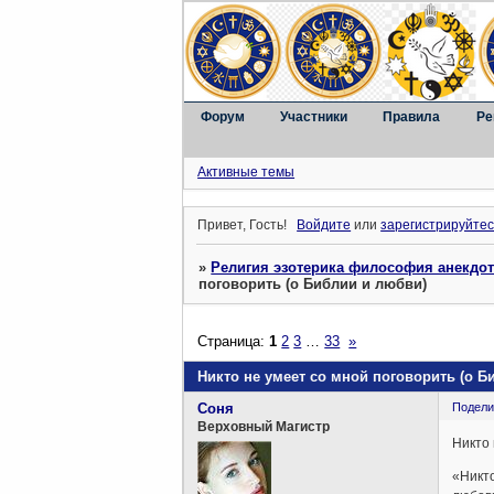
Форум
Участники
Правила
Ре
Активные темы
Привет, Гость!
Войдите
или
зарегистрируйтес
»
Религия эзотерика философия анекдо
поговорить (о Библии и любви)
Страница:
1
2
3
…
33
»
Никто не умеет со мной поговорить (о Б
Соня
Подели
Верховный Магистр
Никто 
«Никто