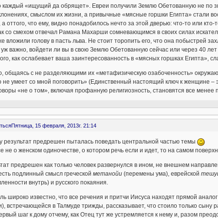
о каждый «ищущий да обрящет». Евреи получили Землю Обетованную не по зна
клонениях, смыслом их жизни, а привычные «мясные горшки Египта» стали вос
, а оттого, что ему, видно понадобилось нечто за этой дверью: что-то или кто-т
ак со смехом отвечал Рамана Махарши сомневающимся в своих силах искател
е вложили голову в пасть льва. Не стоит торопить его, что она побыстрей з
 уж важно, войдети ли вы в свою Землю Обетованную сейчас или через 40 лет
ого, как ослабевает ваша заинтересованность в «мясных горшках Египта», 
, общаясь с не разделяющими их «метафизическую озабоченность» окружающ
 не умеет со мной поговорить» (Единственный настоящий ключ к женщине – эт
говоры «не о том», включая профанную религиозность, становятся все менее
ться
Пятница, 15 февраля, 2013г. 21:14
у результат предрешен пыталась поведать центральной частью темы
се не о женском одиночестве, о котором речь если и идет, то на самом поверх
тат предрешен как только человек развернулся в ином, не внешнем направле
 есть подлинный смысл греческой
метанойи
(перемены ума), еврейской
тешу
ленности внутрь) и русского покаяния.
ль широко известно, что все речения и притчи Иисуса находят прямой аналог 
и), встречающейся в Талмуде трижды, рассказывает, что стоило только сыну р
ервый шаг к дому отчему, как Отец тут же устремляется к нему и, разом прео