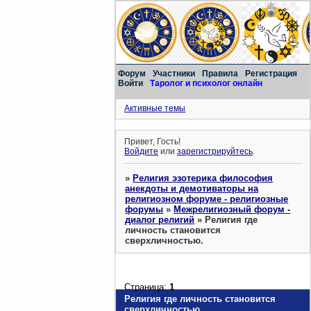
Форум
Участники
Правила
Регистрация
Войти
Таролог и психолог онлайн
Активные темы
Привет, Гость!
Войдите
или
зарегистрируйтесь
.
»
Религия эзотерика философия
анекдоты и демотиваторы на
религиозном форуме - религиозные
форумы
»
Межрелигиозный форум -
диалог религий
»
Религия где
личность становится
сверхличностью.
Страница:
1
Религия где личность становится
сверхличностью.