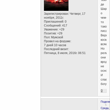
Тейяр
де
Шард
о
Зарегистрирован
: Четверг, 17
ноября, 2011г.
чем-
Приглашений:
0
то
Сообщений:
417
таком
Уважение:
+29
писал,
Позитив:
+29
Верна
Пол:
Мужской
косми
Провел на форуме:
всякие
7 дней 10 часов
Но
Последний визит:
Пятница, 8 июля, 2016г. 06:51
религ
они
вроде
не
основа
И
слава
богу
0
Подели
5
Среда,