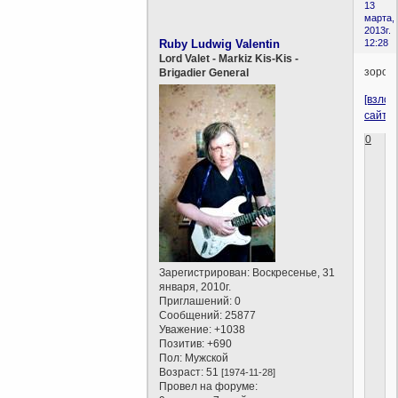
13
марта,
2013г.
Ruby Ludwig Valentin
12:28
Lord Valet - Markiz Kis-Kis -
зороа
Brigadier General
[взло
сайт]
0
Зарегистрирован
: Воскресенье, 31
января, 2010г.
Приглашений:
0
Сообщений:
25877
Уважение:
+1038
Позитив:
+690
Пол:
Мужской
Возраст:
51
[1974-11-28]
Провел на форуме: