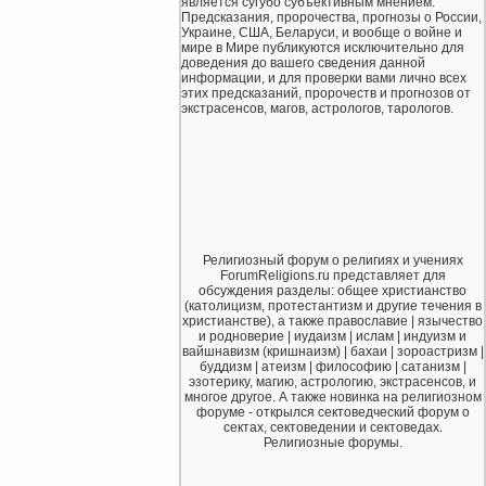
является сугубо субъективным мнением.
Предсказания, пророчества, прогнозы о России,
Украине, США, Беларуси, и вообще о войне и
мире в Мире публикуются исключительно для
доведения до вашего сведения данной
информации, и для проверки вами лично всех
этих предсказаний, пророчеств и прогнозов от
экстрасенсов, магов, астрологов, тарологов.
Религиозный форум о религиях и учениях
ForumReligions.ru представляет для
обсуждения разделы: общее христианство
(католицизм, протестантизм и другие течения в
христианстве), а также православие | язычество
и родноверие | иудаизм | ислам | индуизм и
вайшнавизм (кришнаизм) | бахаи | зороастризм |
буддизм | атеизм | философию | сатанизм |
эзотерику, магию, астрологию, экстрасенсов, и
многое другое. А также новинка на религиозном
форуме - открылся сектоведческий форум о
сектах, сектоведении и сектоведах.
Религиозные форумы.