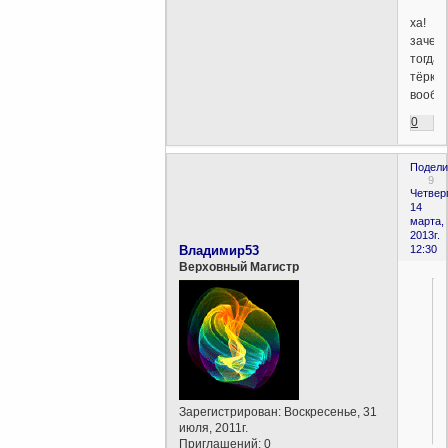
ха!
зачем
тогда
тёрка
вообщ
0
Подели
9
Четверг
14
марта,
2013г.
Владимир53
12:30
Верховный Магистр
Зарегистрирован
: Воскресенье, 31
июля, 2011г.
Приглашений:
0