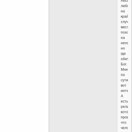
Абсол
либо
на
крайн
случа
место
похож
на
него
но
где
обита
Бог.
Мне
по
сути
вот
интер
А
есть
религи
котор
прово
что
челов