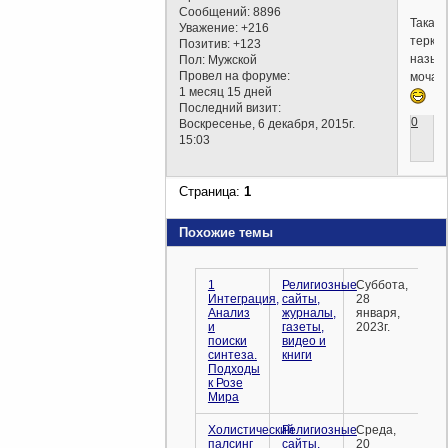
Сообщений:
8896
Такая
Уважение:
+216
терка
Позитив:
+123
назыв
Пол:
Мужской
Провел на форуме:
мочалк
1 месяц 15 дней
Последний визит:
0
Воскресенье, 6 декабря, 2015г.
15:03
Страница:
1
Похожие темы
1
Религиозные
Суббота,
Интеграция,
сайты,
28
Анализ
журналы,
января,
и
газеты,
2023г.
поиски
видео и
синтеза.
книги
Подходы
к Розе
Мира
Холистический
Религиозные
Среда,
палсинг
сайты,
20