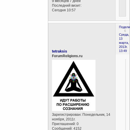
9 месяцев 7 дней
Последний визит:
Сегодня 10:57
Подели
6
Среда,
13
марта,
2013г.
tetraksis
13:49
ForumReligions.ru
Зарегистрирован
: Понедельник, 14
ноября, 2011г.
Приглашений:
0
Сообщений:
4152