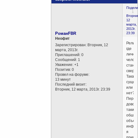
Подели
1
Вторни
12
марта,
2013г.
РоманFBR
23:39
Неофит
Религ
Зарегистрирован
: Вторник, 12
где
марта, 2013г.
лично
Приглашений:
0
Сообщений:
1
челов
Уважение:
+1
стано
Позитив:
0
сверх
Провел на форуме:
Такая
13 минут
сущес
Последний визит:
или
Вторник, 12 марта, 2013г. 23:39
нет?
Перер
довол
таки
обши
объем
инфор
я
прише