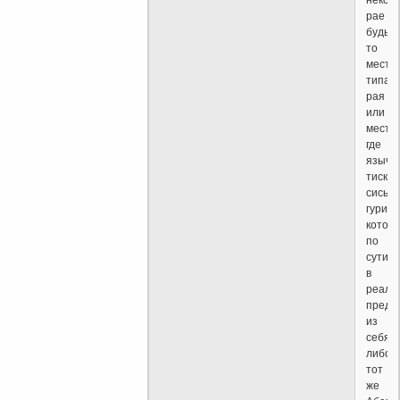
рае
будь
то
место
типа
рая
или
место
где
язычн
тиска
сиськи
гурий,
котор
по
сути,
в
реале,
предс
из
себя
либо
тот
же