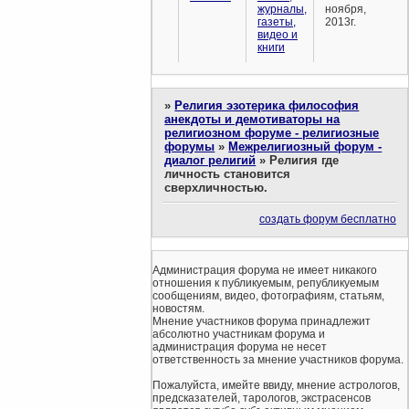
журналы,
ноября,
газеты,
2013г.
видео и
книги
»
Религия эзотерика философия
анекдоты и демотиваторы на
религиозном форуме - религиозные
форумы
»
Межрелигиозный форум -
диалог религий
»
Религия где
личность становится
сверхличностью.
создать форум бесплатно
Администрация форума не имеет никакого
отношения к публикуемым, републикуемым
сообщениям, видео, фотографиям, статьям,
новостям.
Мнение участников форума принадлежит
абсолютно участникам форума и
администрация форума не несет
ответственность за мнение участников форума.
Пожалуйста, имейте ввиду, мнение астрологов,
предсказателей, тарологов, экстрасенсов