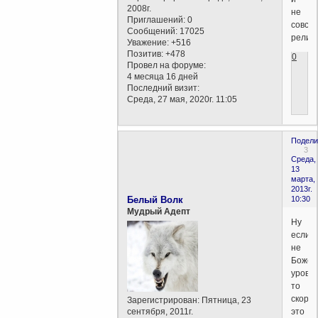
2008г.
не
Приглашений:
0
совсе
Сообщений:
17025
религи
Уважение:
+516
Позитив:
+478
0
Провел на форуме:
4 месяца 16 дней
Последний визит:
Среда, 27 мая, 2020г. 11:05
Подели
3
Среда,
13
марта,
2013г.
Белый Волк
10:30
Мудрый Адепт
Ну
если
не
Божес
уровня
то
скоре
Зарегистрирован
: Пятница, 23
сентября, 2011г.
это