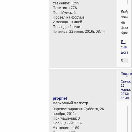
Уважение:
+299
Позитив:
+776
Добро
Пол:
Мужской
пожал
Провел на форуме:
2 месяца 13 дней
на
Последний визит:
форум
Пятница, 22 июля, 2016г. 08:44
брат!
Я -
сын
Бога
0
Подели
7
Среда,
13
марта,
2013г.
prophet
16:39
Верховный Магистр
Зарегистрирован
: Суббота, 26
ноября, 2011г.
Приглашений:
0
Сообщений:
3637
Уважение:
+189