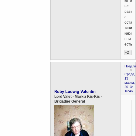
котор
не
размел
а
остав
такими
какие
они
есть?
+2
Подели
8
Среда,
13
марта,
2013г.
Ruby Ludwig Valentin
16:46
Lord Valet - Markiz Kis-Kis -
Brigadier General