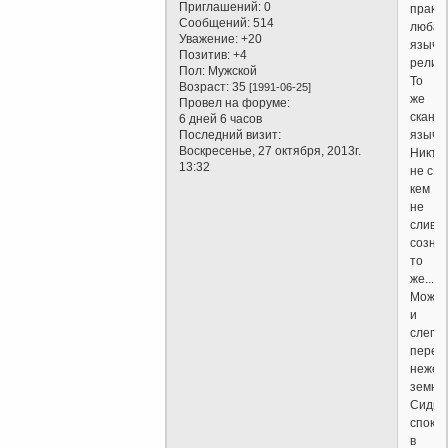
Приглашений:
0
практ
Сообщений:
514
любая
Уважение:
+20
языче
Позитив:
+4
религи
Пол:
Мужской
То
Возраст:
35
[1991-06-25]
же
Провел на форуме:
сканд
6 дней 6 часов
Последний визит:
язычес
Воскресенье, 27 октября, 2013г.
Никто
13:32
не с
кем
не
сливае
созна
то
же...
Может
и
слегка
перео
нежел
земное
Сидим
споко
в