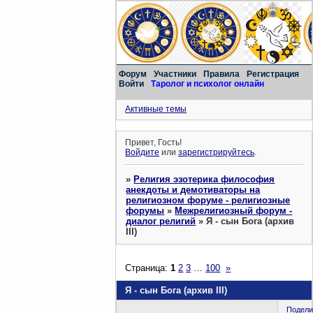
Форум
Участники
Правила
Регистрация
Войти
Таролог и психолог онлайн
Активные темы
Привет, Гость!
Войдите
или
зарегистрируйтесь
.
»
Религия эзотерика философия
анекдоты и демотиваторы на
религиозном форуме - религиозные
форумы
»
Межрелигиозный форум -
диалог религий
»
Я - сын Бога (архив
III)
Страница:
1
2
3
…
100
»
Я - сын Бога (архив III)
Подели