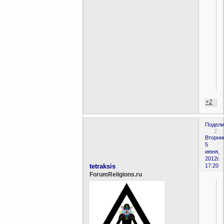
+2
Подели
2
Вторни
5
июня,
2012г.
tetraksis
17:20
ForumReligions.ru