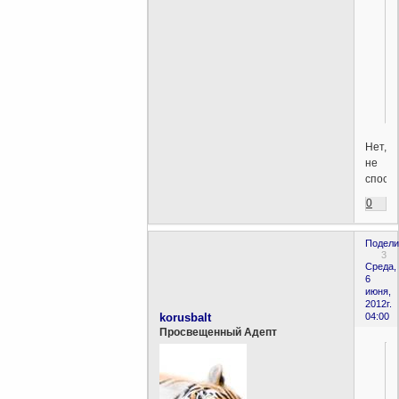
Нет,
не
способ
0
Подели
3
Среда,
6
июня,
2012г.
korusbalt
04:00
Просвещенный Адепт