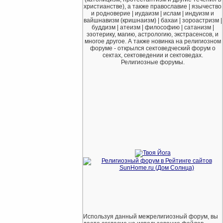
христианстве), а также православие | язычество
и родноверие | иудаизм | ислам | индуизм и
вайшнавизм (кришнаизм) | бахаи | зороастризм |
буддизм | атеизм | философию | сатанизм |
эзотерику, магию, астрологию, экстрасенсов, и
многое другое. А также новинка на религиозном
форуме - открылся сектоведческий форум о
сектах, сектоведении и сектоведах.
Религиозные форумы.
Используя данный межрелигиозный форум, вы