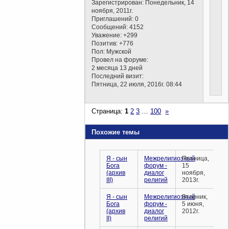
Зарегистрирован
: Понедельник, 14
ноября, 2011г.
Приглашений:
0
Сообщений:
4152
Уважение:
+299
Позитив:
+776
Пол:
Мужской
Провел на форуме:
2 месяца 13 дней
Последний визит:
Пятница, 22 июля, 2016г. 08:44
Страница:
1
2
3
…
100
»
Похожие темы
Я - сын
Межрелигиозный
Пятница,
Бога
форум -
15
(архив
диалог
ноября,
III)
религий
2013г.
Я - сын
Межрелигиозный
Вторник,
Бога
форум -
5 июня,
(архив
диалог
2012г.
II)
религий