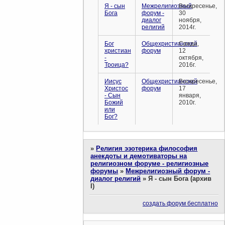
Я - сын
Межрелигиозный
Воскресенье,
Бога
форум -
30
диалог
ноября,
религий
2014г.
Бог
Общехристианский
Среда,
христиан
форум
12
-
октября,
Троица?
2016г.
Иисус
Общехристианский
Воскресенье,
Христос
форум
17
- Сын
января,
Божий
2010г.
или
Бог?
»
Религия эзотерика философия
анекдоты и демотиваторы на
религиозном форуме - религиозные
форумы
»
Межрелигиозный форум -
диалог религий
»
Я - сын Бога (архив
I)
создать форум бесплатно