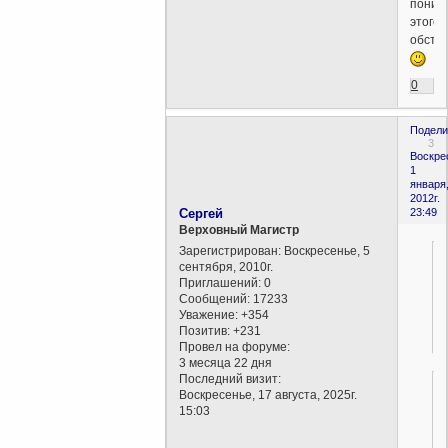
поним
этого
обстоя
0
Подели
3
Воскре
1
января
2012г.
Сергей
23:49
Верховный Магистр
Зарегистрирован
: Воскресенье, 5
сентября, 2010г.
Приглашений:
0
Сообщений:
17233
Уважение:
+354
Позитив:
+231
Провел на форуме:
3 месяца 22 дня
Последний визит:
Воскресенье, 17 августа, 2025г.
15:03