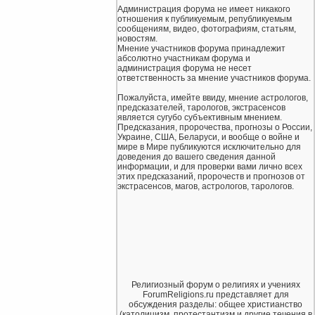
Администрация форума не имеет никакого
отношения к публикуемым, републикуемым
сообщениям, видео, фотографиям, статьям,
новостям.
Мнение участников форума принадлежит
абсолютно участникам форума и
администрация форума не несет
ответственность за мнение участников форума.
Пожалуйста, имейте ввиду, мнение астрологов,
предсказателей, тарологов, экстрасенсов
является сугубо субъективным мнением.
Предсказания, пророчества, прогнозы о России,
Украине, США, Беларуси, и вообще о войне и
мире в Мире публикуются исключительно для
доведения до вашего сведения данной
информации, и для проверки вами лично всех
этих предсказаний, пророчеств и прогнозов от
экстрасенсов, магов, астрологов, тарологов.
Религиозный форум о религиях и учениях
ForumReligions.ru представляет для
обсуждения разделы: общее христианство
(католицизм, протестантизм и другие течения в