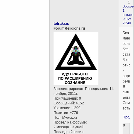
1
Воскре
1
января
2012г.
tetraksis
23:40
ForumReligions.ru
Без
маний
величи
без
сатан
без
отнош
к
опред
религи
Я -
Зарегистрирован
: Понедельник, 14
сын
ноября, 2011г.
Бога.
Приглашений:
0
Сомне
Сообщений:
4152
Уважение:
+299
есть?
Позитив:
+776
Продо
Пол:
Мужской
Провел на форуме:
0
2 месяца 13 дней
Последний визит: