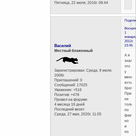
Пятница, 22 июля, 2016г. 08:44
Подели
2
Воскре
1
января
2012г.
Василий
23:45
Местный блаженный
А я
знал,
что
Зарегистрирован
: Среда, 9 июля,
у
2008г.
меня
Приглашений:
0
есть
Сообщений:
17025
братья
Уважение:
+516
Причё
Позитив:
+478
не
Провел на форуме:
только
4 месяца 16 дней
Последний визит:
по
Среда, 27 мая, 2020г. 11:05
факту,
но
и
по