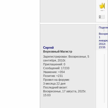
0
Подели
7
Воскре
1
января
2012г.
Сергей
23:55
Верховный Магистр
Зарегистрирован
: Воскресенье, 5
сентября, 2010г.
Приглашений:
0
Сообщений:
17233
Уважение:
+354
Позитив:
+231
Провел на форуме:
3 месяца 22 дня
Последний визит:
Воскресенье, 17 августа, 2025г.
15:03