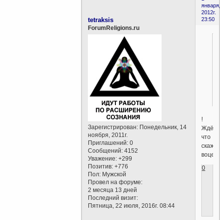
января
2012г.
tetraksis
23:50
ForumReligions.ru
!
Зарегистрирован
: Понедельник, 14
Ждём,
ноября, 2011г.
что
Приглашений:
0
скажут
Сообщений:
4152
воцерк
Уважение:
+299
Позитив:
+776
0
Пол:
Мужской
Провел на форуме:
2 месяца 13 дней
Последний визит:
Пятница, 22 июля, 2016г. 08:44