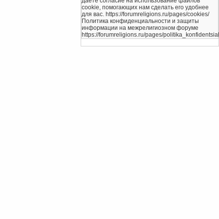
даете согласие на использование файлов
cookie, помогающих нам сделать его удобнее
для вас. https://forumreligions.ru/pages/cookies/
Политика конфиденциальности и защиты
информации на межрелигиозном форуме
https://forumreligions.ru/pages/politika_konfidentsial