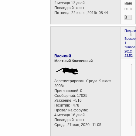
2 месяца 13 дней
мании
Последний визит:
величи
Пятница, 22 июля, 2016г. 08:44
0
Подели
6
Воскре
1
января
2012г.
Василий
23:52
Местный блаженный
Зарегистрирован
: Среда, 9 июля,
2008г.
Приглашений:
0
Сообщений:
17025
Уважение:
+516
Позитив:
+478
Провел на форуме:
4 месяца 16 дней
Последний визит:
Среда, 27 мая, 2020г. 11:05