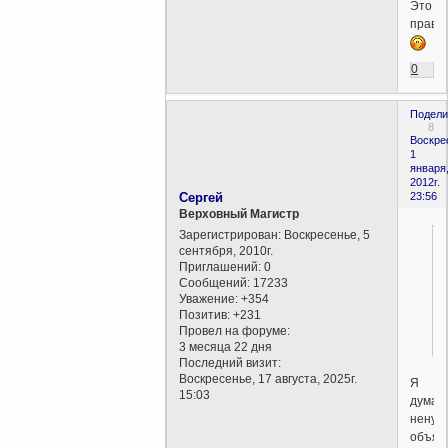
Это
правд
0
Подели
8
Воскре
1
января
2012г.
Сергей
23:56
Верховный Магистр
Зарегистрирован
: Воскресенье, 5
сентября, 2010г.
Приглашений:
0
Сообщений:
17233
Уважение:
+354
Позитив:
+231
Провел на форуме:
3 месяца 22 дня
Последний визит:
Воскресенье, 17 августа, 2025г.
Я
15:03
думаю
ненуж
объяс