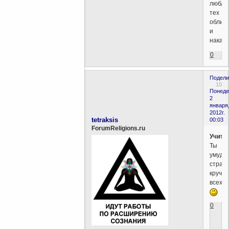
люблю
тех
облич
и
наказ
0
Подели
10
Понеде
2
января
2012г.
tetraksis
00:03
ForumReligions.ru
Учите
Ты
умудр
страд
круче
всех?
0