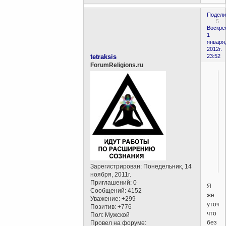
Подели
5
Воскре
1
января
2012г.
tetraksis
23:52
ForumReligions.ru
Зарегистрирован
: Понедельник, 14
ноября, 2011г.
Приглашений:
0
Я
Сообщений:
4152
же
Уважение:
+299
уточни
Позитив:
+776
что
Пол:
Мужской
без
Провел на форуме: