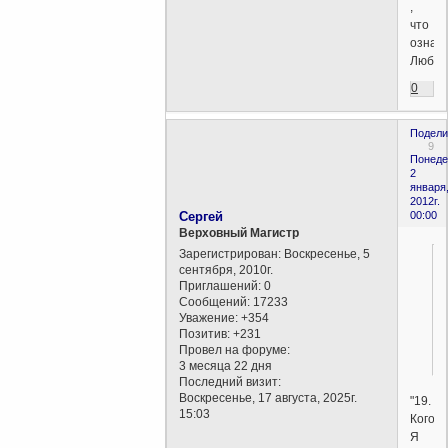
,
что
означ
Люби
0
Подели
9
Понеде
2
января
2012г.
Сергей
00:00
Верховный Магистр
Зарегистрирован
: Воскресенье, 5
сентября, 2010г.
Приглашений:
0
Сообщений:
17233
Уважение:
+354
Позитив:
+231
Провел на форуме:
3 месяца 22 дня
Последний визит:
Воскресенье, 17 августа, 2025г.
"19.
15:03
Кого
Я