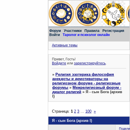
Форум
Участники
Правила
Регистрация
Войти
Таролог и психолог онлайн
Активные темы
Привет, Гость!
Войдите
или
зарегистрируйтесь
.
»
Религия эзотерика философия
анекдоты и демотиваторы на
религиозном форуме - религиозные
форумы
»
Межрелигиозный форум -
диалог религий
»
Я - сын Бога (архив
I)
Страница:
1
2
3
…
100
»
Я - сын Бога (архив I)
Подели