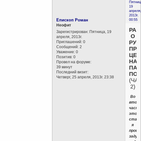
Пятниц
19
апреля
2013г.
Епископ Роман
00:55
Неофит
РА
Зарегистрирован
: Пятница, 19
О
апреля, 2013г.
РУС
Приглашений:
0
Сообщений:
2
ПР
Уважение:
0
ЦЕР
Позитив:
0
НАС
Провел на форуме:
ПАТ
39 минут
Последний визит:
ПОЛ
Четверг, 25 апреля, 2013г. 23:38
(ЧА
2)
Во
втор
част
этой
стат
я
прош
задум