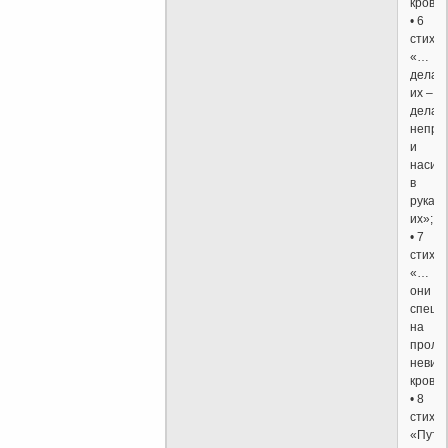
кровь
• 6
стих:
«…
дела
их –
дела
непра
и
насил
в
руках
их»;
• 7
стих:
«…
они
спеша
на
проли
невин
крови
• 8
стих:
«Пути