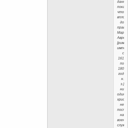
данны
показ
что
вплот
до
правл
Марка
Аврел
[римс
импер
с
161
по
180
год
н.
э.]
ни
один
христ
не
посту
на
военн
службу