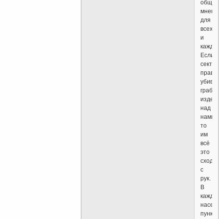
общес
мнени
для
всех
и
каждог
Если
сектан
право
убиваю
грабят
издев
над
нами,
то
им
всё
это
сходи
с
рук.
В
каждо
насел
пункте