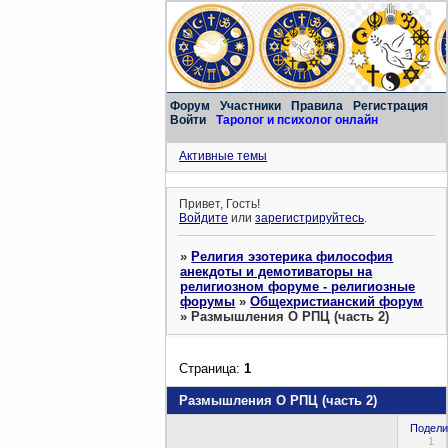
Форум
Участники
Правила
Регистрация
Войти
Таролог и психолог онлайн
Активные темы
Привет, Гость!
Войдите
или
зарегистрируйтесь
.
»
Религия эзотерика философия
анекдоты и демотиваторы на
религиозном форуме - религиозные
форумы
»
Общехристианский форум
»
Размышления О РПЦ (часть 2)
Страница:
1
Размышления О РПЦ (часть 2)
Подели
1