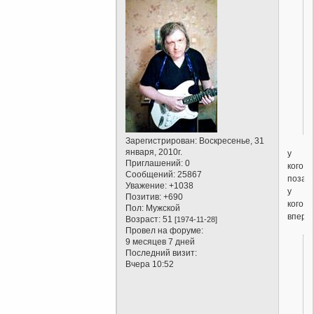
Зарегистрирован
: Воскресенье, 31
января, 2010г.
у
Приглашений:
0
кого
Сообщений:
25867
позади
Уважение:
+1038
у
Позитив:
+690
кого
Пол:
Мужской
впере
Возраст:
51
[1974-11-28]
Провел на форуме:
9 месяцев 7 дней
Последний визит:
Вчера 10:52