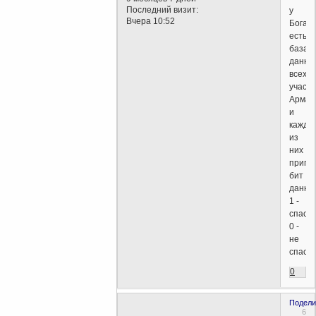
Последний визит:
у
Вчера 10:52
Бога
есть
база
данны
всех
участн
Армаг
и
каждо
из
них
припи
бит
данны
1 -
спасат
0 -
не
спасат
0
Подели
6