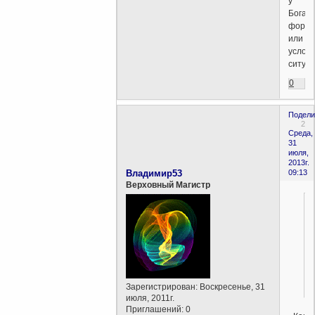
у
Бога-
форма
или
услов
ситуа
0
Подели
2
Среда,
31
июля,
2013г.
Владимир53
09:13
Верховный Магистр
Зарегистрирован
: Воскресенье, 31
июля, 2011г.
Приглашений:
0