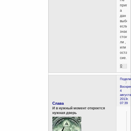
припи
а
дан
выбор
если
знаеш
стоит
ли ,
или
остав
сие.
0
Подели
7
Воскре
4
августа
2013г.
Слава
07:39
И в нужный момент откроется
нужная дверь