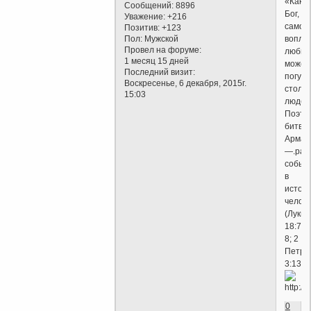
«Как
Сообщений:
8896
Бог,
Уважение:
+216
само
Позитив:
+123
вопло
Пол:
Мужской
Провел на форуме:
любви
1 месяц 15 дней
может
Последний визит:
погуби
Воскресенье, 6 декабря, 2015г.
стольк
15:03
людей
Поэто
битва
Армаг
—.рад
событ
в
истор
челове
(Луки
18:7,
8; 2
Петра
3:13).
0