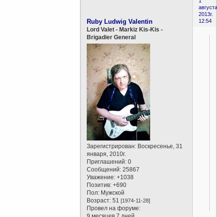
1
августа
2013г.
Ruby Ludwig Valentin
12:54
Lord Valet - Markiz Kis-Kis -
Brigadier General
Зарегистрирован
: Воскресенье, 31
января, 2010г.
Приглашений:
0
Сообщений:
25867
Уважение:
+1038
Позитив:
+690
Пол:
Мужской
Возраст:
51
[1974-11-28]
Провел на форуме:
9 месяцев 7 дней