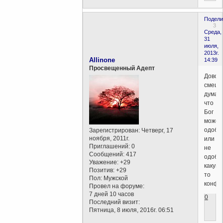
Подели
3
Среда,
31
июля,
2013г.
Allinone
14:39
Просвещенный Адепт
Довол
смешн
думать
что
Бог
может
одобр
Зарегистрирован
: Четверг, 17
ноября, 2011г.
или
Приглашений:
0
не
Сообщений:
417
одобр
Уважение:
+29
какую-
Позитив:
+29
то
Пол:
Мужской
конфе
Провел на форуме:
7 дней 10 часов
0
Последний визит:
Пятница, 8 июля, 2016г. 06:51