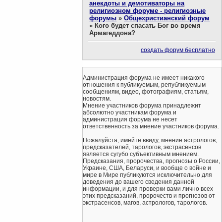
анекдоты и демотиваторы на
религиозном форуме - религиозные
форумы
»
Общехристианский форум
»
Кого будет спасать Бог во время
Армагеддона?
создать форум бесплатно
Администрация форума не имеет никакого
отношения к публикуемым, републикуемым
сообщениям, видео, фотографиям, статьям,
новостям.
Мнение участников форума принадлежит
абсолютно участникам форума и
администрация форума не несет
ответственность за мнение участников форума.
Пожалуйста, имейте ввиду, мнение астрологов,
предсказателей, тарологов, экстрасенсов
является сугубо субъективным мнением.
Предсказания, пророчества, прогнозы о России,
Украине, США, Беларуси, и вообще о войне и
мире в Мире публикуются исключительно для
доведения до вашего сведения данной
информации, и для проверки вами лично всех
этих предсказаний, пророчеств и прогнозов от
экстрасенсов, магов, астрологов, тарологов.