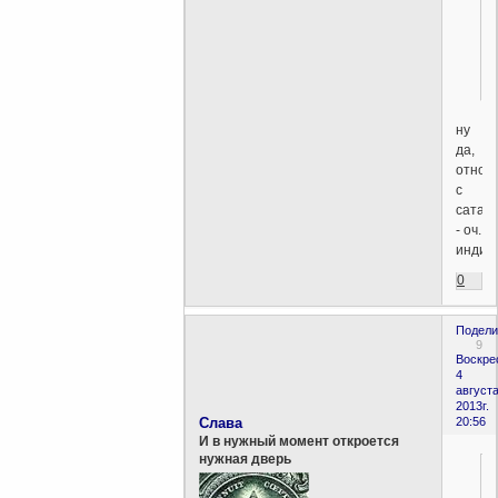
ну
да,
отнош
с
сатан
- оч.
индив
0
Подели
9
Воскре
4
августа
2013г.
Слава
20:56
И в нужный момент откроется
нужная дверь