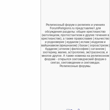
Религиозный форум о религиях и учениях
ForumReligions.ru представляет для
обсуждения разделы: общее христианство
(католицизм, протестантизм и другие течения в
христианстве), а также православие | язычество
и родноверие | иудаизм | ислам | индуизм и
вайшнавизм (кришнаизм) | бахаи | зороастризм |
буддизм | атеизм | философию | сатанизм |
эзотерику, магию, астрологию, экстрасенсов, и
многое другое. А также новинка на религиозном
форуме - открылся сектоведческий форум о
сектах, сектоведении и сектоведах.
Религиозные форумы.