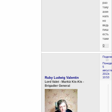
раз
такую
ахине
напиш
но
ведь
пишут,
есть
такие.
0
Подели
10
Понеде
5
августа
2013г.
Ruby Ludwig Valentin
10:53
Lord Valet - Markiz Kis-Kis -
Brigadier General