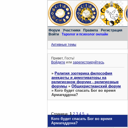
Форум
Участники
Правила
Регистрация
Войти
Таролог и психолог онлайн
Активные темы
Привет, Гость!
Войдите
или
зарегистрируйтесь
.
»
Религия эзотерика философия
анекдоты и демотиваторы на
религиозном форуме - религиозные
форумы
»
Общехристианский форум
»
Кого будет спасать Бог во время
Армагеддона?
Страница:
1
2
3
4
5
»
Кого будет спасать Бог во время
Армагеддона?