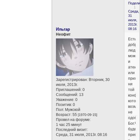
Подели
1
Среда,
31
июля,
2013г.
Ильгар
08:16
Неофит
Есть
добры
люди,
может
и
атеис
или
прихо
Зарегистрирован
: Вторник, 30
ни
июля, 2013г.
Приглашений:
0
той
Сообщений:
13
конфе
Уважение:
0
котор
Позитив:
0
возмо
Пол:
Мужской
не
Возраст:
55
[1970-09-15]
одобр
Провел на форуме:
Бог.Чт
1 час 25 минут
будет
Последний визит:
Среда, 31 июля, 2013г. 08:16
приор