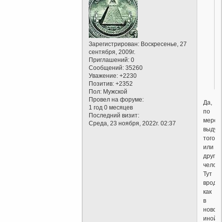
Зарегистрирован
: Воскресенье, 27
сентября, 2009г.
Приглашений:
0
Сообщений:
35260
Уважение:
+2230
Позитив:
+2352
Пол:
Мужской
Провел на форуме:
Да,
1 год 0 месяцев
по
Последний визит:
мере
Среда, 23 ноября, 2022г. 02:37
выдум
того
или
другог
челове
Тут
вроде
как
в
новос
иной