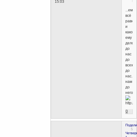
15:03
...ему
всё
равно.
и
какое
ему
дело
до
нас
до
всех
до
нас...а
нам
до
него?
0
Подели
5
Четверг