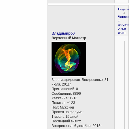
Подели
4
Четверг
1
августа
2013г.
Владимир53
03:51
Верховный Магистр
Зарегистрирован
: Воскресенье, 31
июля, 2011г.
Приглашений:
0
Сообщений:
8896
Уважение:
+216
Позитив:
+123
Пол:
Мужской
Провел на форуме:
1 месяц 15 дней
Последний визит:
Воскресенье, 6 декабря, 2015г.