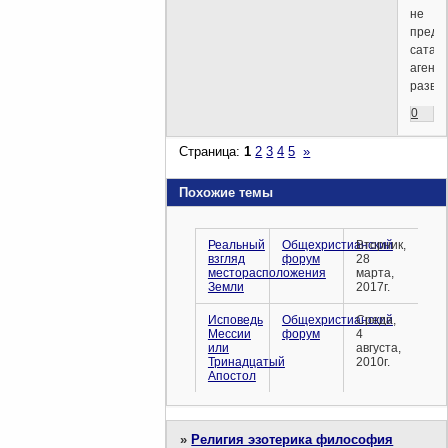
не
предс
сатано
агент
развед
0
Страница:
1
2
3
4
5
»
Похожие темы
Реальный
Общехристианский
Вторник,
взгляд
форум
28
месторасположения
марта,
Земли
2017г.
Исповедь
Общехристианский
Среда,
Мессии
форум
4
или
августа,
Тринадцатый
2010г.
Апостол
»
Религия эзотерика философия