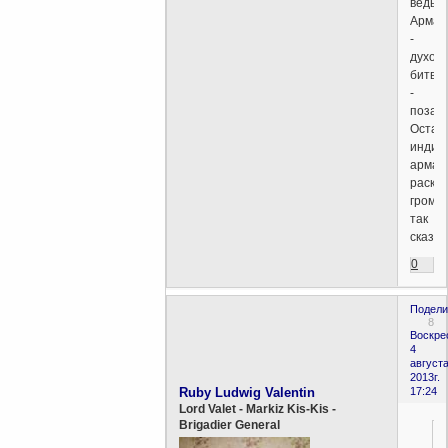
ведь
Армаг
-
духов
битва
-
позади
Остал
индив
армаг
раска
грома
так
сказат
0
Подели
8
Воскре
4
августа
2013г.
Ruby Ludwig Valentin
17:24
Lord Valet - Markiz Kis-Kis -
Brigadier General