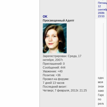
Пятниц
12
сентяб
2008г.
OK
23:53
Просвещенный Адепт
,
Зарегистрирован
: Среда, 17
октября, 2007г.
Приглашений:
0
Сообщений:
444
Уважение:
+40
Позитив:
+36
одна
Провел на форуме:
моя
7 дней 13 часов
знако
Последний визит:
Четверг, 7 февраля, 2013г. 21:25
закон
Гарва
по
религ