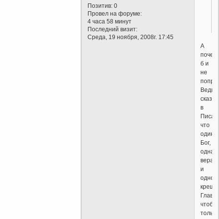
Позитив:
0
Провел на форуме:
4 часа 58 минут
Последний визит:
Среда, 19 ноября, 2008г. 17:45
А
почем
б и
не
попро
Ведь
сказа
в
Писан
что
один
Бог,
одна
вера
и
одно
креще
Главн
чтоб
только