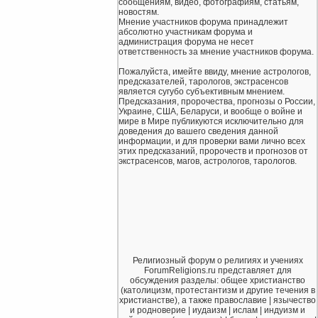
сообщениям, видео, фотографиям, статьям,
новостям.
Мнение участников форума принадлежит
абсолютно участникам форума и
администрация форума не несет
ответственность за мнение участников форума.
Пожалуйста, имейте ввиду, мнение астрологов,
предсказателей, тарологов, экстрасенсов
является сугубо субъективным мнением.
Предсказания, пророчества, прогнозы о России,
Украине, США, Беларуси, и вообще о войне и
мире в Мире публикуются исключительно для
доведения до вашего сведения данной
информации, и для проверки вами лично всех
этих предсказаний, пророчеств и прогнозов от
экстрасенсов, магов, астрологов, тарологов.
Религиозный форум о религиях и учениях
ForumReligions.ru представляет для
обсуждения разделы: общее христианство
(католицизм, протестантизм и другие течения в
христианстве), а также православие | язычество
и родноверие | иудаизм | ислам | индуизм и