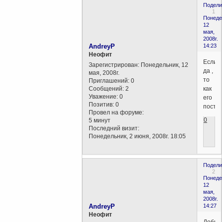
Подели
1
Понеде
12
мая,
2008г.
AndreyP
14:23
Неофит
Если
Зарегистрирован
: Понедельник, 12
да ,
мая, 2008г.
то
Приглашений:
0
Сообщений:
2
как
Уважение:
0
его
Позитив:
0
постр
Провел на форуме:
0
5 минут
Последний визит:
Понедельник, 2 июня, 2008г. 18:05
Подели
2
Понеде
12
мая,
2008г.
AndreyP
14:27
Неофит
Добры