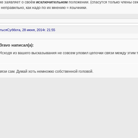
же заявляет о своём
исключительном
положении. (спасутся только члены секты
, неправильно, как надо по их мнению = язычники.
ться
Суббота, 28 июня, 2014г. 21:55
Bravo написал(а):
Исходя из вашего высказывания не совсем уловил цепочки связи между этим
язи сам. Думай хоть немножко собственной головой.