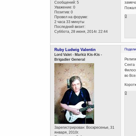
Сообщений:
5
замеч
Уважение:
0
Пожалу
Позитив:
0
0
Провел на форуме:
2 часа 33 минуты
Последний визит:
Суббота, 28 июня, 2014г. 22:44
Ruby Ludwig Valentin
Подели
Lord Valet - Markiz Kis-Kis -
Религи
Brigadier General
Секта 
Филосо
во Все
Коротк
0
Зарегистрирован
: Воскресенье, 31
января, 2010г.