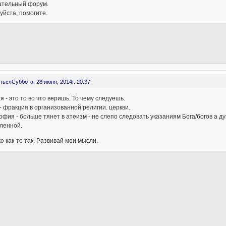
ательный форум.
йста, помогите.
ться
Суббота, 28 июня, 2014г. 20:37
я - это то во что веришь. То чему следуешь.
- фракция в организованной религии. церкви.
фия - больше тянет в атеизм - не слепо следовать указаниям Бога/богов а ду
ленной.
о как-то так. Развивай мои мысли.