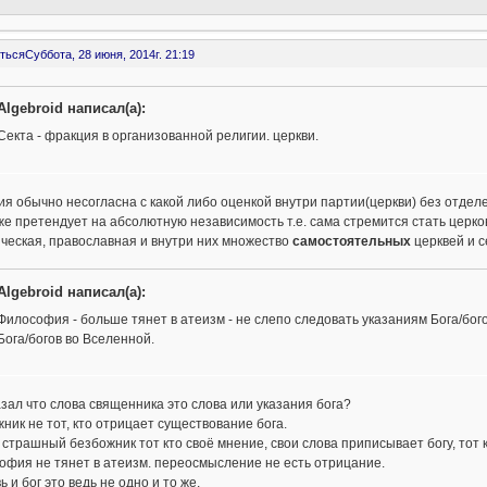
ться
Суббота, 28 июня, 2014г. 21:19
Algebroid написал(а):
Секта - фракция в организованной религии. церкви.
я обычно несогласна с какой либо оценкой внутри партии(церкви) без отдел
же претендует на абсолютную независимость т.е. сама стремится стать церков
ческая, православная и внутри них множество
самостоятельных
церквей и с
Algebroid написал(а):
Философия - больше тянет в атеизм - не слепо следовать указаниям Бога/бого
Бога/богов во Вселенной.
азал что слова священника это слова или указания бога?
ник не тот, кто отрицает существование бога.
страшный безбожник тот кто своё мнение, свои слова приписывает богу, тот к
фия не тянет в атеизм. переосмысление не есть отрицание.
ь и бог это ведь не одно и то же.