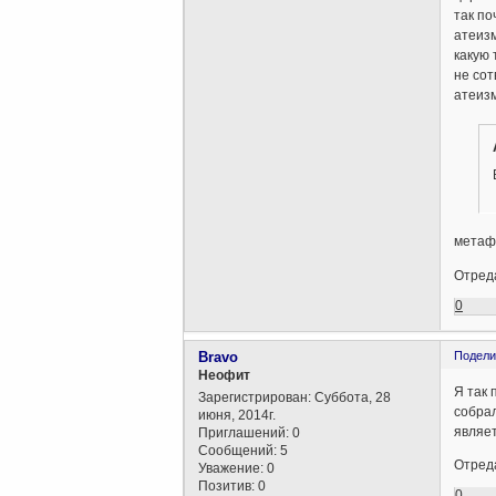
так по
атеизм
какую 
не сот
атеизм
метафи
Отреда
0
Bravo
Подели
Неофит
Я так 
Зарегистрирован
: Суббота, 28
собрал
июня, 2014г.
являет
Приглашений:
0
Сообщений:
5
Отреда
Уважение:
0
Позитив:
0
0