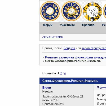
Форум
Участники
Правила
Ре
Активные темы
Привет, Гость!
Войдите
или
зарегистрируйтес
»
Религия эзотерика философия анекдо
»
Секта.Философия.Религия.Экзамен.
Страница:
1
2
»
Секта.Философия.Религия.Экзамен.
Bravo
Подели
Неофит
Добро
Зарегистрирован
: Суббота, 28
Мне пр
июня, 2014г.
И вот 
Приглашений:
0