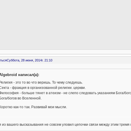
ться
Суббота, 28 июня, 2014г. 21:10
Algebroid написал(а):
Религия - это то во что веришь. То чему следуешь.
Секта - фракция в организованной религии. церкви.
Философия - больше тянет в атеизм - не слепо следовать указаниям Бога/бого
Бога/богов во Вселенной.
Коротко как-то так. Развивай мои мысли.
 из вашего высказывания не совсем уловил цепочки связи между этим трем