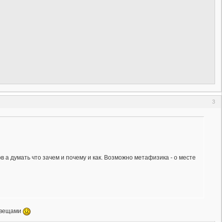
3
в а думать что зачем и почему и как. Возможно метафизика - о месте
я вещами