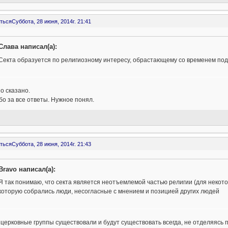
ться
Суббота, 28 июня, 2014г. 21:41
Слава написал(а):
Секта образуется по религиозному интересу, обрастающему со временем по
о сказано.
о за все ответы. Нужное понял.
ться
Суббота, 28 июня, 2014г. 21:43
Bravo написал(а):
Я так понимаю, что секта является неотъемлемой частью религии (для некото
которую собрались люди, несогласные с мнением и позицией других людей
церковные группы существовали и будут существовать всегда, не отделяясь