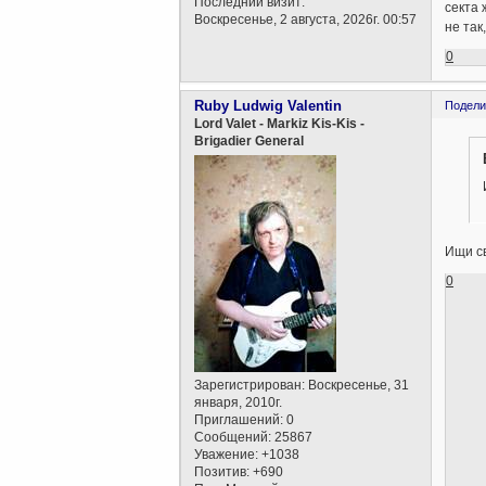
Последний визит:
секта 
Воскресенье, 2 августа, 2026г. 00:57
не так
0
Ruby Ludwig Valentin
Подели
Lord Valet - Markiz Kis-Kis -
Brigadier General
Ищи св
0
Зарегистрирован
: Воскресенье, 31
января, 2010г.
Приглашений:
0
Сообщений:
25867
Уважение:
+1038
Позитив:
+690