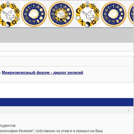
»
Межрелигиозный форум - диалог религий
1
тудентов.
Философия-Религия", собственно за этим я и пришел на Ваш