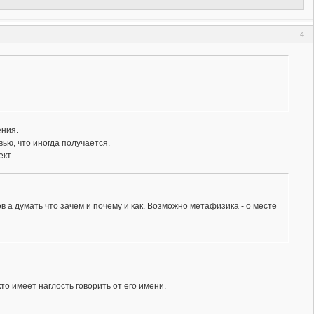
4
ения.
ью, что иногда получается.
ект.
в а думать что зачем и почему и как. Возможно метафизика - о месте
то имеет наглость говорить от его имени.