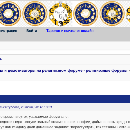
гистрация
Войти
Таролог и психолог онлайн
ь
.
ты и демотиваторы на религиозном форуме - религиозные форумы
ться
Суббота, 28 июня, 2014г. 19:33
го времени суток, уважаемые форумчане.
едстоит сдать вступительный экзамен по философии, дабы попасть в ряды с
тут нам каждому дали домашнее задание: "порассуждать, как связаны Секта-