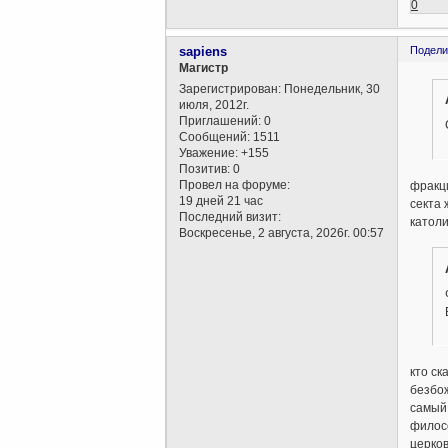
0
sapiens
Подели
Магистр
Зарегистрирован
: Понедельник, 30
июля, 2012г.
Приглашений:
0
Сообщений:
1511
Уважение:
+155
Позитив:
0
Провел на форуме:
фракци
19 дней 21 час
секта 
Последний визит:
католи
Воскресенье, 2 августа, 2026г. 00:57
кто ск
безбож
самый 
филосо
церков