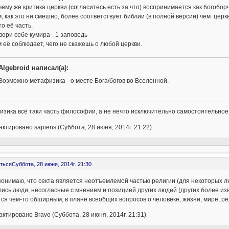
чему же критика церкви (согласитесь есть за что) воспринимается как богоборч
, как это ни смешно, более соответствует библии (в полной версии) чем це
то её часть.
вори себе кумира - 1 заповедь
 её соблюдает, чего не скажешь о любой церкви.
Algebroid написал(а):
Возможно метафизика - о месте Бога/богов во Вселенной.
зика всё таки часть философии, а не нечто исключительно самостоятельное
ктировано sapiens (Суббота, 28 июня, 2014г. 21:22)
ться
Суббота, 28 июня, 2014г. 21:30
понимаю, что секта является неотъемлемой частью религии (для некоторых лю
ись люди, несогласные с мнением и позицией других людей (других более из
ся чем-то обширным, в плане всеобщих вопросов о человеке, жизни, мире, ре
ктировано Bravo (Суббота, 28 июня, 2014г. 21:31)