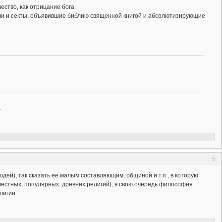
ество, как отрицание бога.
ркви и секты, объявившие библию священной книгой и абсолютизирующие
.
5
дей), так сказать ее малым составляющим, общиной и т.п., в которую
вестных, популярных, древних религий), в свою очередь философия
лигии.