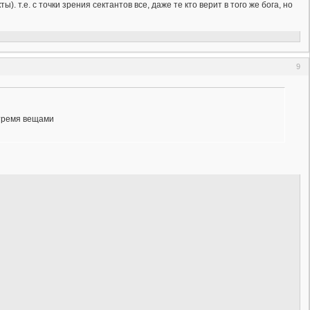
). т.е. с точки зрения сектантов все, даже те кто верит в того же бога, но
9
 тремя вещами