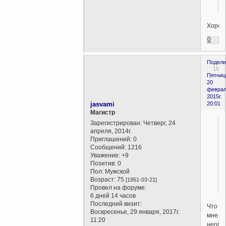
Хорош
0
Подели
16
Пятниц
20
феврал
2015г.
jasvami
20:01
Магистр
Зарегистрирован
: Четверг, 24
апреля, 2014г.
Приглашений:
0
Сообщений:
1216
Уважение:
+9
Позитив:
0
Пол:
Мужской
!
Возраст:
75
[1951-03-21]
Провел на форуме:
6 дней 14 часов
Последний визит:
Что
Воскресенье, 29 января, 2017г.
мне
11:20
необх