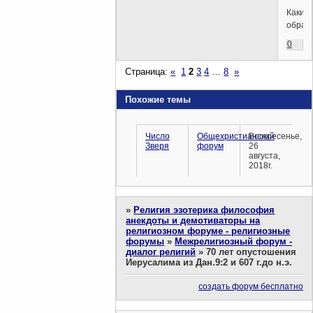
Каким
образ
0
Страница:
«
1
2
3
4
…
8
»
Похожие темы
Число
Общехристианский
Воскресенье,
Зверя
форум
26
августа,
2018г.
»
Религия эзотерика философия
анекдоты и демотиваторы на
религиозном форуме - религиозные
форумы
»
Межрелигиозный форум -
диалог религий
»
70 лет опустошения
Иерусалима из Дан.9:2 и 607 г.до н.э.
создать форум бесплатно