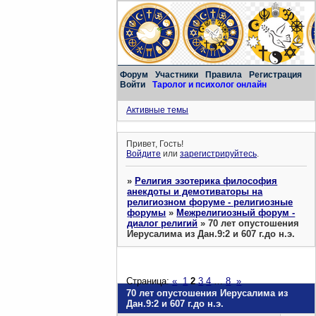
Форум
Участники
Правила
Регистрация
Войти
Таролог и психолог онлайн
Активные темы
Привет, Гость!
Войдите
или
зарегистрируйтесь
.
»
Религия эзотерика философия
анекдоты и демотиваторы на
религиозном форуме - религиозные
форумы
»
Межрелигиозный форум -
диалог религий
»
70 лет опустошения
Иерусалима из Дан.9:2 и 607 г.до н.э.
Страница:
«
1
2
3
4
…
8
»
70 лет опустошения Иерусалима из
Дан.9:2 и 607 г.до н.э.