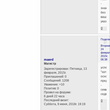
-
знаю
без
ваших
указан
0
Подели
17
Вторни
24
феврал
2015г.
maerd
06:38
Магистр
успеш
Зарегистрирован
: Пятница, 13
"затер
февраля, 2015г.
основ
Приглашений:
0
Сообщений:
1208
предс
Уважение:
+10
-
Позитив:
0
семьд
Провел на форуме:
седми
6 дней 22 часа
Последний визит:
0
Суббота, 9 июня, 2018г. 19:19