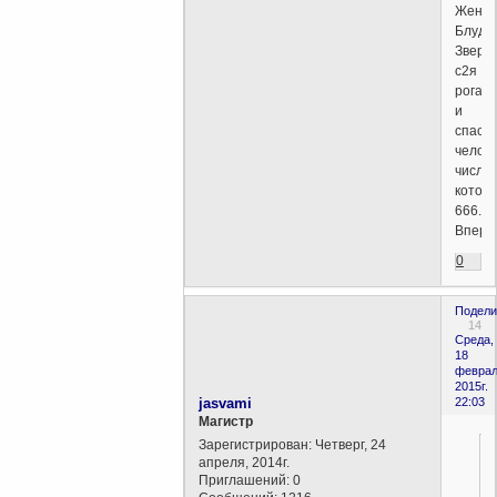
Жену-
Блудни
Зверя
с2я
рога
и
спаст
челове
число
которо
666.
Вперё
0
Подели
14
Среда,
18
феврал
2015г.
jasvami
22:03
Магистр
Зарегистрирован
: Четверг, 24
апреля, 2014г.
Приглашений:
0