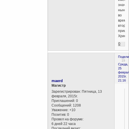
значе
ныне,
во
время
второг
прише
Христ
0
Подели
19
Среда,
25
феврал
2015г.
maerd
21:16
Магистр
Зарегистрирован
: Пятница, 13
февраля, 2015г.
Приглашений:
0
Сообщений:
1208
Уважение:
+10
Позитив:
0
Провел на форуме:
6 дней 22 часа
Последний визит: