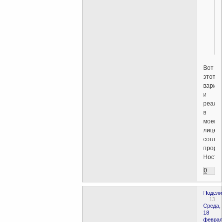
Вот
этот
вариа
и
реали
в
моем
лице,
согла
проро
Ностр
0
Подели
13
Среда,
18
феврал