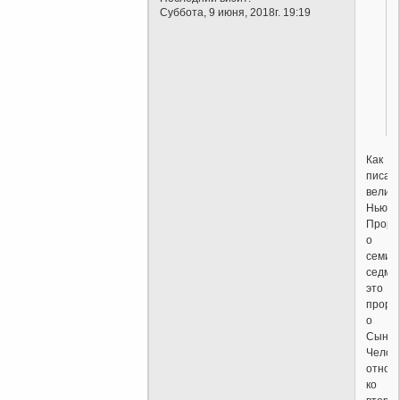
Суббота, 9 июня, 2018г. 19:19
Как
писал
велик
Ньюто
Проро
о
семид
седми
это
проро
о
Сыне
Челов
относ
ко