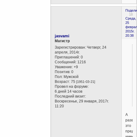
Подели
18
Среда,
25
феврал
2015г.
jasvami
20:38
Магистр
Зарегистрирован
: Четверг, 24
апреля, 2014г.
Приглашений:
0
Сообщений:
1216
Уважение:
+9
Позитив:
0
Пол:
Мужской
Возраст:
75
[1951-03-21]
Провел на форуме:
6 дней 14 часов
Последний визит:
Воскресенье, 29 января, 2017г.
11:20
А
разве
это
предс
имеет