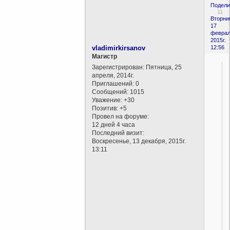
Подели
11
Вторни
17
феврал
2015г.
vladimirkirsanov
12:56
Магистр
Зарегистрирован
: Пятница, 25
апреля, 2014г.
Приглашений:
0
Сообщений:
1015
Уважение:
+30
Позитив:
+5
Провел на форуме:
12 дней 4 часа
Последний визит:
Воскресенье, 13 декабря, 2015г.
13:11