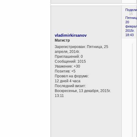
Подели
15
Пятниц
20
феврал
2015г.
vladimirkirsanov
18:43
Магистр
Зарегистрирован
: Пятница, 25
апреля, 2014г.
Приглашений:
0
Сообщений:
1015
Уважение:
+30
Позитив:
+5
Провел на форуме:
12 дней 4 часа
Последний визит:
Воскресенье, 13 декабря, 2015г.
13:11