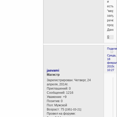
и
есть
"мерзо
запус
речён
проро
Дании
0
Подели
12
Среда,
18
феврал
2015г.
jasvami
10:27
Магистр
Зарегистрирован
: Четверг, 24
апреля, 2014г.
Приглашений:
0
Сообщений:
1216
Уважение:
+9
Позитив:
0
Пол:
Мужской
Возраст:
75
[1951-03-21]
Провел на форуме: