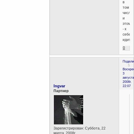
в
том
числе
и
этом
- к
себе
идите!
0
Подели
5
Воскре
3
августа
2008г.
Ingvar
22:07
Партнер
Зарегистрирован
: Суббота, 22
марта, 2008г.