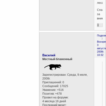
леса.
Спаси
за
внима
0
Подели
3
Воскре
3
августа
2008г.
Василий
10:32
Местный блаженный
Зарегистрирован
: Среда, 9 июля,
2008г.
Приглашений:
0
Сообщений:
17025
Уважение:
+516
Позитив:
+478
Провел на форуме:
4 месяца 16 дней
Последний визит: