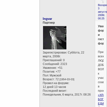
1
Воскре
3
августа
2008г.
Ingvar
00:25
Партнер
Уваж
фору
и
гости
форум
Пригл
Зарегистрирован
: Суббота, 22
марта, 2008г.
всех
Приглашений:
0
ЛЮДЕ
Сообщений:
2323
ДОБР
Уважение:
+51
ВОЛИ
Позитив:
+77
к
Пол:
Мужской
участи
Возраст:
72
[1954-03-03]
соавт
Провел на форуме:
в
12 дней 13 часов
Последний визит:
проек
Понедельник, 6 марта, 2017г. 08:26
«ХРА
БОГА
ЕДИН