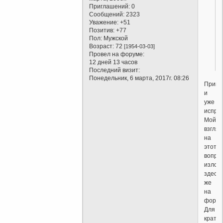
Приглашений:
0
Сообщений:
2323
Уважение:
+51
Позитив:
+77
Пол:
Мужской
Возраст:
72
[1954-03-03]
Провел на форуме:
12 дней 13 часов
Последний визит:
Понедельник, 6 марта, 2017г. 08:26
Приня
и
уже
испра
Мой
взгляд
на
этот
вопро
излож
здесь
же
на
форум
Для
кратко