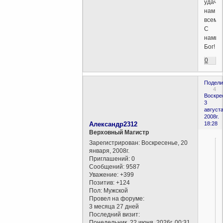
удачи
нам
всем.
С
нами
Бог!
0
Подели
4
Воскре
3
августа
2008г.
Александр2312
18:28
Верховный Магистр
Зарегистрирован
: Воскресенье, 20
января, 2008г.
Приглашений:
0
Сообщений:
9587
Уважение:
+399
Позитив:
+124
Пол:
Мужской
Провел на форуме:
3 месяца 27 дней
Последний визит:
Понедельник, 22 июня, 2026г. 00:31