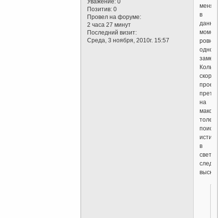
Уважение:
0
меня
Позитив:
0
в
Провел на форуме:
данны
2 часа 27 минут
момен
Последний визит:
Среда, 3 ноября, 2010г. 15:57
ровно
одно
замеч
Коль
скоро
проек
прете
на
макси
толер
поиск
истин
в
свете
следу
выска