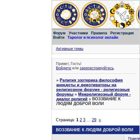
Форум
Участники
Правила
Регистрация
Войти
Таролог и психолог онлайн
Активные темы
Привет, Гость!
Войдите
или
зарегистрируйтесь
.
»
Религия эзотерика философия
анекдоты и демотиваторы на
религиозном форуме - религиозные
форумы
»
Межрелигиозный форум -
диалог религий
»
ВОЗЗВАНИЕ К
ЛЮДЯМ ДОБРОЙ ВОЛИ
Страница:
1
2
3
…
29
»
ВОЗЗВАНИЕ К ЛЮДЯМ ДОБРОЙ ВОЛИ
Подели