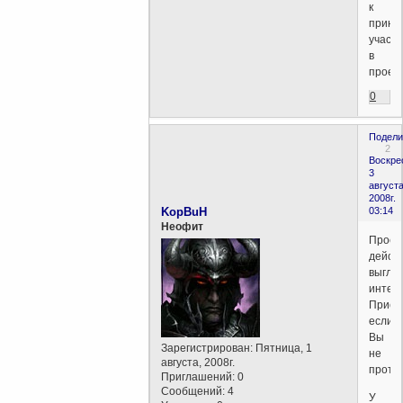
к
приня
участ
в
проект
0
Подели
2
Воскре
3
августа
2008г.
KopBuH
03:14
Неофит
Проек
дейст
выгля
интер
Присм
если
Вы
Зарегистрирован
: Пятница, 1
не
августа, 2008г.
против
Приглашений:
0
Сообщений:
4
У