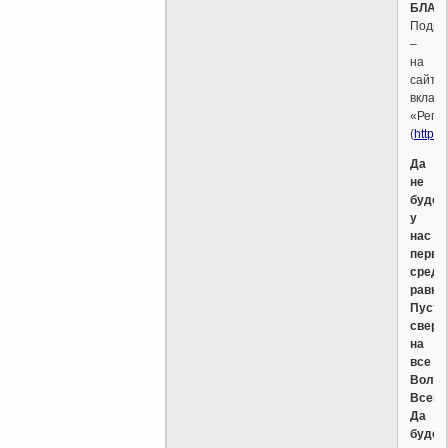
БЛАГО
Подро
–
на
сайте,
вкладк
«Регл
(
http:/
Да
не
будет
у
нас
перво
среди
равны
Пусть
сверш
на
все
Воля
Всевы
Да
будет