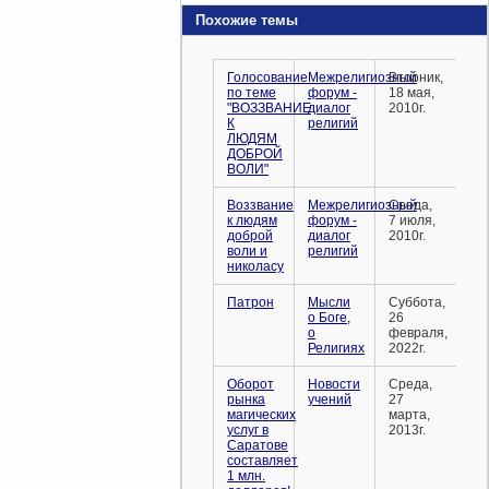
Похожие темы
Голосование
Межрелигиозный
Вторник,
по теме
форум -
18 мая,
"ВОЗЗВАНИЕ
диалог
2010г.
К
религий
ЛЮДЯМ
ДОБРОЙ
ВОЛИ"
Воззвание
Межрелигиозный
Среда,
к людям
форум -
7 июля,
доброй
диалог
2010г.
воли и
религий
николасу
Патрон
Мысли
Суббота,
о Боге,
26
о
февраля,
Религиях
2022г.
Оборот
Новости
Среда,
рынка
учений
27
магических
марта,
услуг в
2013г.
Саратове
составляет
1 млн.