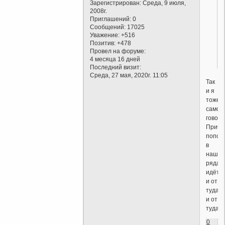
Зарегистрирован
: Среда, 9 июля,
2008г.
Приглашений:
0
Сообщений:
17025
Уважение:
+516
Позитив:
+478
Провел на форуме:
4 месяца 16 дней
Последний визит:
Среда, 27 мая, 2020г. 11:05
Так
и я
тоже
самое
говори
Причё
попол
в
наших
рядах
идёт
и от
туда,
и от
туда.
0