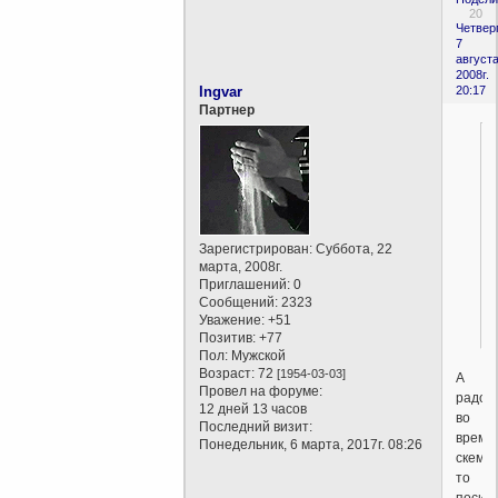
20
Четверг
7
августа
2008г.
Ingvar
20:17
Партнер
Зарегистрирован
: Суббота, 22
марта, 2008г.
Приглашений:
0
Сообщений:
2323
Уважение:
+51
Позитив:
+77
Пол:
Мужской
Возраст:
72
[1954-03-03]
А
Провел на форуме:
радос
12 дней 13 часов
во
Последний визит:
время
Понедельник, 6 марта, 2017г. 08:26
скем-
то
посид