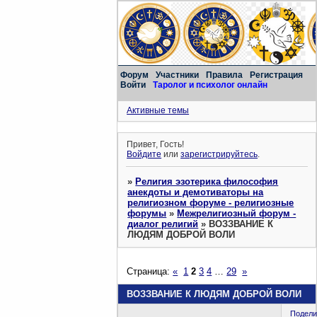
Форум
Участники
Правила
Регистрация
Войти
Таролог и психолог онлайн
Активные темы
Привет, Гость!
Войдите
или
зарегистрируйтесь
.
»
Религия эзотерика философия
анекдоты и демотиваторы на
религиозном форуме - религиозные
форумы
»
Межрелигиозный форум -
диалог религий
»
ВОЗЗВАНИЕ К
ЛЮДЯМ ДОБРОЙ ВОЛИ
Страница:
«
1
2
3
4
…
29
»
ВОЗЗВАНИЕ К ЛЮДЯМ ДОБРОЙ ВОЛИ
Подели