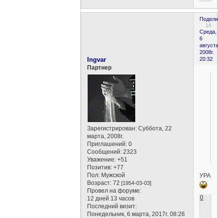
Подели
14
Среда,
6
августа
2008г.
Ingvar
20:32
Партнер
Зарегистрирован
: Суббота, 22
марта, 2008г.
Приглашений:
0
Сообщений:
2323
Уважение:
+51
Позитив:
+77
Пол:
Мужской
УРА!!!
Возраст:
72
[1954-03-03]
Провел на форуме:
0
12 дней 13 часов
Последний визит:
Понедельник, 6 марта, 2017г. 08:26