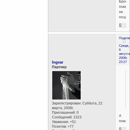
Броса
пока
не
поздно
0
Подели
17
Среда,
6
августа
2008г.
Ingvar
23:27
Партнер
Зарегистрирован
: Суббота, 22
марта, 2008г.
Приглашений:
0
А
Сообщений:
2323
покон
Уважение:
+51
Позитив:
+77
0