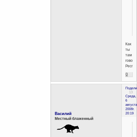
Как
ты
там
говор
Респек
0
Подели
13
Среда,
6
августа
2008г.
Василий
20:19
Местный блаженный