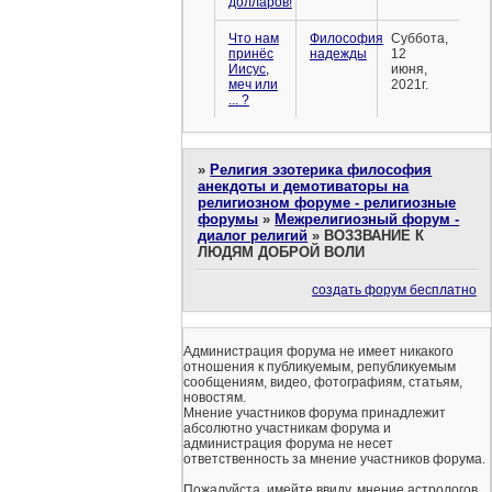
долларов!
Что нам
Философия
Суббота,
принёс
надежды
12
Иисус,
июня,
меч или
2021г.
... ?
»
Религия эзотерика философия
анекдоты и демотиваторы на
религиозном форуме - религиозные
форумы
»
Межрелигиозный форум -
диалог религий
»
ВОЗЗВАНИЕ К
ЛЮДЯМ ДОБРОЙ ВОЛИ
создать форум бесплатно
Администрация форума не имеет никакого
отношения к публикуемым, републикуемым
сообщениям, видео, фотографиям, статьям,
новостям.
Мнение участников форума принадлежит
абсолютно участникам форума и
администрация форума не несет
ответственность за мнение участников форума.
Пожалуйста, имейте ввиду, мнение астрологов,