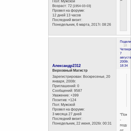
Пол:
Мужской
Возраст:
72
[1954-03-03]
Провел на форуме:
12 дней 13 часов
Последний визит:
Понедельник, 6 марта, 2017г. 08:26
Подели
18
Четверг
7
августа
2008г.
Александр2312
18:34
Верховный Магистр
Зарегистрирован
: Воскресенье, 20
января, 2008г.
Приглашений:
0
Сообщений:
9587
Уважение:
+399
Позитив:
+124
Пол:
Мужской
Провел на форуме:
3 месяца 27 дней
"Поко
Последний визит:
-
Понедельник, 22 июня, 2026г. 00:31
подад
от