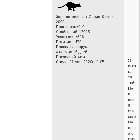
Зарегистрирован
: Среда, 9 июля,
2008г.
Приглашений:
0
Сообщений:
17025
Уважение:
+516
Позитив:
+478
Провел на форуме:
4 месяца 16 дней
Последний визит:
Я
Среда, 27 мая, 2020г. 11:05
искре
рад
за
тебя!
Но
в
шесть
я
ещё
сплю.
Но
просн
я с
очень