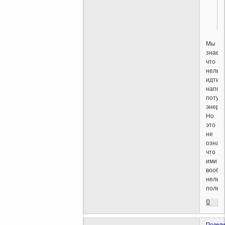
Мы
знаем,
что
нельз
идти
напов
потус
энерги
Но
это
не
означа
что
ими
вообщ
нельз
пользо
0
Подели