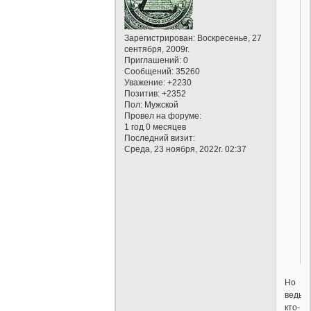
Зарегистрирован
: Воскресенье, 27
сентября, 2009г.
Приглашений:
0
Сообщений:
35260
Уважение:
+2230
Позитив:
+2352
Пол:
Мужской
Провел на форуме:
1 год 0 месяцев
Последний визит:
Среда, 23 ноября, 2022г. 02:37
Но
ведь
кто-