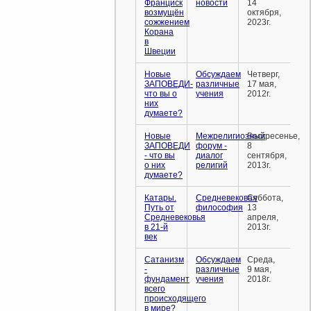
Франциск
новости
14
возмущён
октября,
сожжением
2023г.
Корана
в
Швеции
Новые
Обсуждаем
Четверг,
ЗАПОВЕДИ-
различные
17 мая,
что вы о
учения
2012г.
них
думаете?
Новые
Межрелигиозный
Воскресенье,
ЗАПОВЕДИ
форум -
8
- что вы
диалог
сентября,
о них
религий
2013г.
думаете?
Катары.
Средневековая
Суббота,
Путь от
философия
13
Средневековья
апреля,
в 21-й
2013г.
век
Сатанизм
Обсуждаем
Среда,
-
различные
9 мая,
фундамент
учения
2018г.
всего
происходящего
в мире?