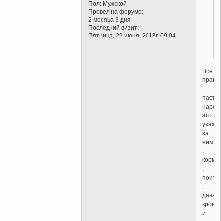
Пол:
Мужской
Провел на форуме:
2 месяца 3 дня
Последний визит:
Пятница, 29 июня, 2018г. 09:04
Всё
прави
-
пасти
народ
это
ухажи
за
ним
,
корми
,
поить
,
дават
кров
и