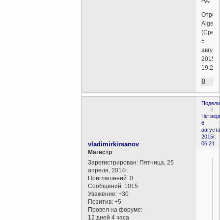
Отред
Algebr
(Среда
5
август
2015г.
19:22)
0
Подели
9
Четверг
6
августа
2015г.
vladimirkirsanov
06:21
Магистр
Зарегистрирован
: Пятница, 25
апреля, 2014г.
Приглашений:
0
Сообщений:
1015
Уважение:
+30
Позитив:
+5
Провел на форуме:
12 дней 4 часа