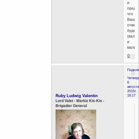
и
предп
что
Ваш
ответ
будет
(валь
и
малин
0
Подели
10
Четверг
6
августа
2015г.
Ruby Ludwig Valentin
18:17
Lord Valet - Markiz Kis-Kis -
Brigadier General