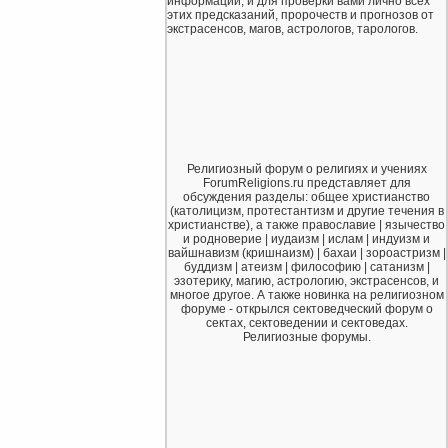
информации, и для проверки вами лично всех
этих предсказаний, пророчеств и прогнозов от
экстрасенсов, магов, астрологов, тарологов.
Религиозный форум о религиях и учениях
ForumReligions.ru представляет для
обсуждения разделы: общее христианство
(католицизм, протестантизм и другие течения в
христианстве), а также православие | язычество
и родноверие | иудаизм | ислам | индуизм и
вайшнавизм (кришнаизм) | бахаи | зороастризм |
буддизм | атеизм | философию | сатанизм |
эзотерику, магию, астрологию, экстрасенсов, и
многое другое. А также новинка на религиозном
форуме - открылся сектоведческий форум о
сектах, сектоведении и сектоведах.
Религиозные форумы.