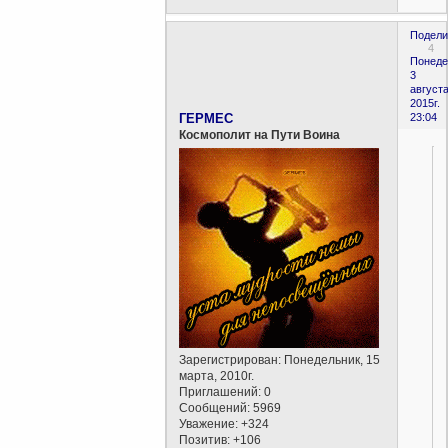
Подели
4
Понеде
3
августа
2015г.
ГЕРМЕС
23:04
Космополит на Пути Воина
Зарегистрирован
: Понедельник, 15
марта, 2010г.
Приглашений:
0
Сообщений:
5969
Уважение:
+324
Позитив:
+106