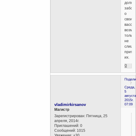
должн
забот
о
своих
вассал
возмо
только
не
слишк
прите
их.
0
Подели
7
Среда,
5
августа
2015г.
vladimirkirsanov
07:09
Магистр
Зарегистрирован
: Пятница, 25
апреля, 2014г.
Приглашений:
0
Сообщений:
1015
Уважение:
+30