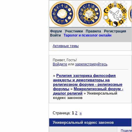
Форум
Участники
Правила
Регистрация
Войти
Таролог и психолог онлайн
Активные темы
Привет, Гость!
Войдите
или
зарегистрируйтесь
.
»
Религия эзотерика философия
анекдоты и демотиваторы на
религиозном форуме - религиозные
форумы
»
Межрелигиозный форум -
диалог религий
»
Универсальный
кодекс законов
Страница:
1
2
»
Универсальный кодекс законов
Подели