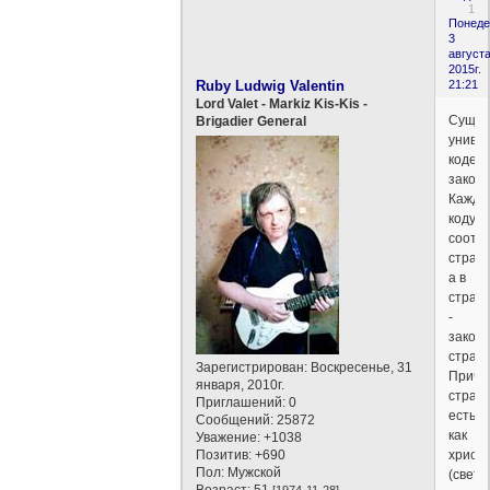
1
Понеде
3
августа
2015г.
Ruby Ludwig Valentin
21:21
Lord Valet - Markiz Kis-Kis -
Сущес
Brigadier General
униве
кодекс
законо
Каждо
коду
соотве
страна
а в
стран
-
закон
стран
Зарегистрирован
: Воскресенье, 31
Причё
января, 2010г.
стран
Приглашений:
0
есть
Сообщений:
25872
как
Уважение:
+1038
Позитив:
+690
христ
Пол:
Мужской
(светс
Возраст:
51
[1974-11-28]