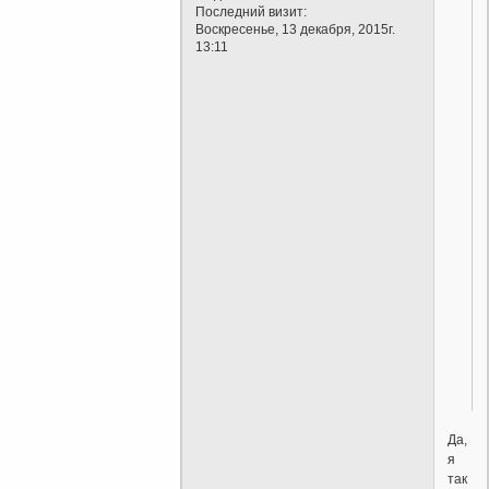
Последний визит:
Воскресенье, 13 декабря, 2015г.
13:11
Да,
я
так