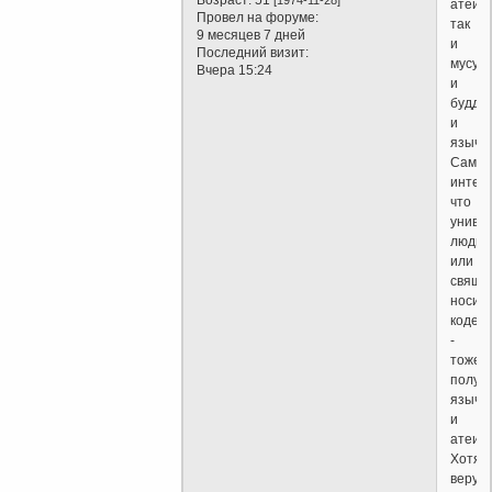
атеист
Провел на форуме:
так
9 месяцев 7 дней
и
Последний визит:
мусул
Вчера 15:24
и
будди
и
язычес
Самое
интер
что
униве
люди
или
свяще
носит
кодекс
-
тоже
получ
язычн
и
атеис
Хотя
верую