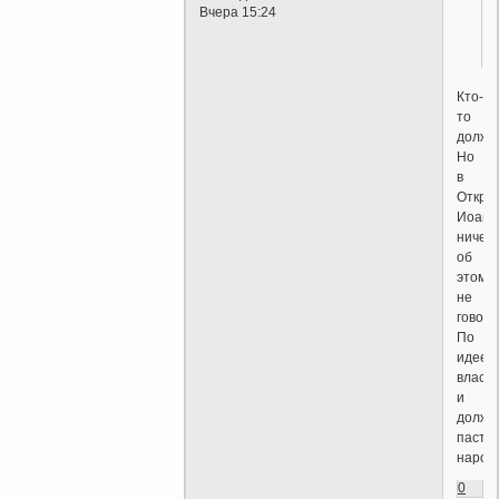
Вчера 15:24
Кто-
то
долже
Но
в
Откро
Иоанн
ничего
об
этом
не
говори
По
идее
власт
и
должн
пасти
народ.
0