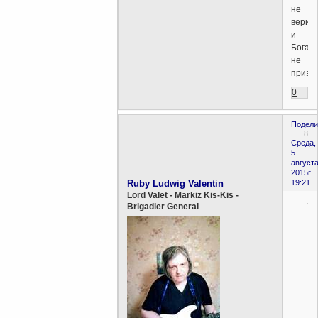
не
верит
и
Бога
не
призн
0
Подели
8
Среда,
5
августа
2015г.
Ruby Ludwig Valentin
19:21
Lord Valet - Markiz Kis-Kis -
Brigadier General