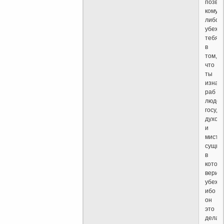
позво
кому-
либо
убежд
тебя
в
том,
что
ты
изнач
раб
людей
госуда
духов
и
мисти
сущно
в
котор
верит
убежд
ибо
он
это
делае