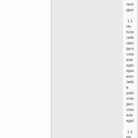
лично
других
1.1.
Не
позво
себе
своим
делам
слова
или
идеям
превр
кого-
либо
в
рабов
этих
дел,
слов
или
идей.
1.2.
Не