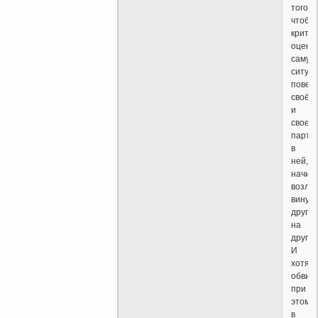
того,
чтобы
критич
оцени
саму
ситуа
повед
своё
и
своего
партн
в
ней,
начин
возлаг
вину
друг
на
друга.
И
хотя
обвин
при
этом,
в