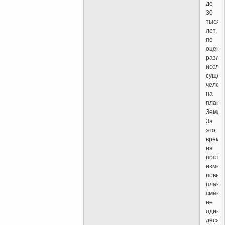
до
30
тысяч
лет,
по
оценк
разли
иссле
сущес
челов
на
плане
Земля
За
это
время,
на
посто
измен
повер
плане
смени
не
один
десят