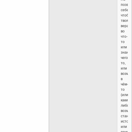
позво
себе,
чтобы
твоя
вера
во
что-
то
или
знани
чего-
то,
или
возмо
в
чём-
то
(или
какие-
либо
возмо
стано
источ
или
причи