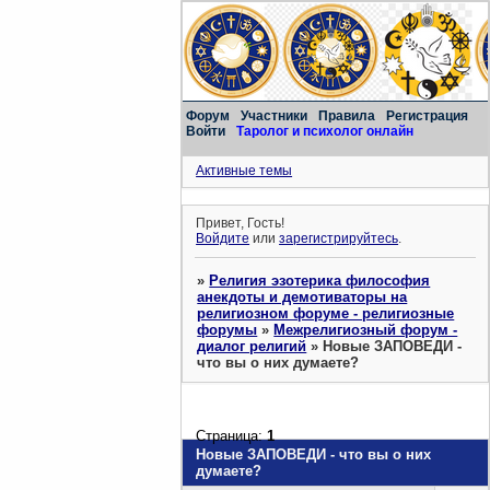
Форум
Участники
Правила
Регистрация
Войти
Таролог и психолог онлайн
Активные темы
Привет, Гость!
Войдите
или
зарегистрируйтесь
.
»
Религия эзотерика философия
анекдоты и демотиваторы на
религиозном форуме - религиозные
форумы
»
Межрелигиозный форум -
диалог религий
»
Новые ЗАПОВЕДИ -
что вы о них думаете?
Страница:
1
Новые ЗАПОВЕДИ - что вы о них
думаете?