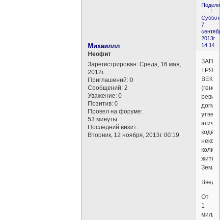
Подели
1
Суббот
7
сентяб
2013г.
Михаиллл
14:14
Неофит
ЗАПО
Зарегистрирован
: Среда, 16 мая,
ГРЯД
2012г.
ВЕКА.
Приглашений:
0
Сообщений:
2
(гене
Уважение:
0
ревиз
Позитив:
0
догма
Провел на форуме:
утвер
53 минуты
этичес
Последний визит:
кодекс
Вторник, 12 ноября, 2013г. 00:19
некот
колич
жител
Земли
Введе
От
1
милли