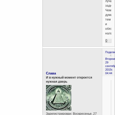
лучш
задни
Чем
думаю
тем
и
обяза
налага
0
Подели
4
Вторни
29
сентяб
2015г.
Слава
04:44
И в нужный момент откроется
нужная дверь
Зарегистрирован
: Воскресенье, 27