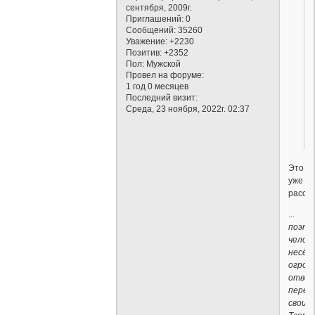
сентября, 2009г.
Приглашений:
0
Сообщений:
35260
Уважение:
+2230
Позитив:
+2352
Пол:
Мужской
Провел на форуме:
1 год 0 месяцев
Последний визит:
Среда, 23 ноября, 2022г. 02:37
Это
уже
рассм
...
поэто
челов
несёт
огром
ответ
перед
своим