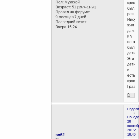
Пол:
Мужской
кресте
Возраст:
51
[1974-11-28]
была
Провел на форуме:
розыг
9 месяцев 7 дней
Иисус
Последний визит:
жил
Вчера 15:24
дальш
и у
него
были
дети.
Эти
дети
и
есть
кровь
Грааля
0
Подели
3
Понеде
28
сентяб
2015г.
sn62
18:46