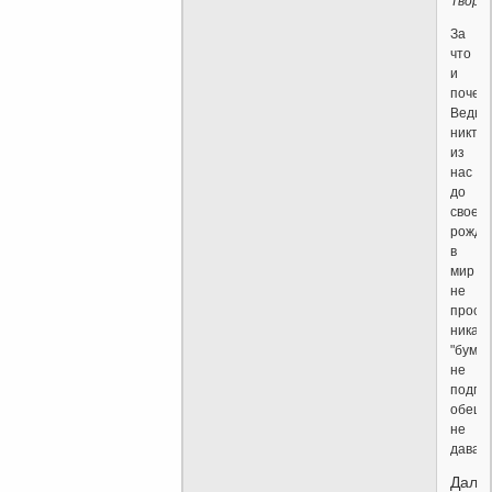
Творц
За
что
и
почем
Ведь
никто
из
нас
до
своего
рожде
в
мир
не
просил
никаки
"бумаг
не
подпи
обеща
не
давал.
Даль