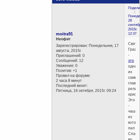
Подели
1
Понеде
28
сентяб
2015г.
moitra91
12:37
Неофит
Свято
Зарегистрирован
: Понедельник, 17
Граал
августа, 2015г.
-
Приглашений:
0
Сообщений:
12
это
Уважение:
0
одна
Позитив:
+1
из
Провел на форуме:
самых
2 часа 8 минут
главн
Последний визит:
релик
Пятница, 16 октября, 2015г. 09:24
христи
Это
-
чаша,
из
котор
пил
Спаси
во