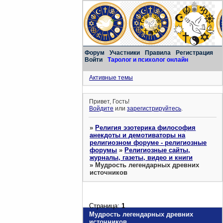
Форум
Участники
Правила
Регистрация
Войти
Таролог и психолог онлайн
Активные темы
Привет, Гость!
Войдите
или
зарегистрируйтесь
.
»
Религия эзотерика философия
анекдоты и демотиваторы на
религиозном форуме - религиозные
форумы
»
Религиозные сайты,
журналы, газеты, видео и книги
»
Мудрость легендарных древних
источников
Страница:
1
Мудрость легендарных древних
источников