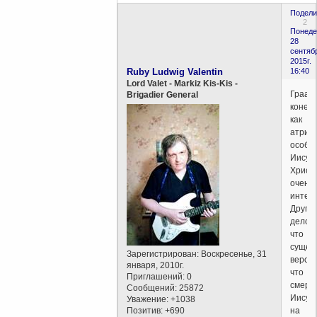
Подели
2
Понеде
28
сентяб
2015г.
Ruby Ludwig Valentin
16:40
Lord Valet - Markiz Kis-Kis -
Граал
Brigadier General
конеч
как
атриб
особы
Иисус
Христ
очень
интер
Друго
дело
что
сущес
Зарегистрирован
: Воскресенье, 31
верси
января, 2010г.
что
Приглашений:
0
смерт
Сообщений:
25872
Иисус
Уважение:
+1038
Позитив:
+690
на