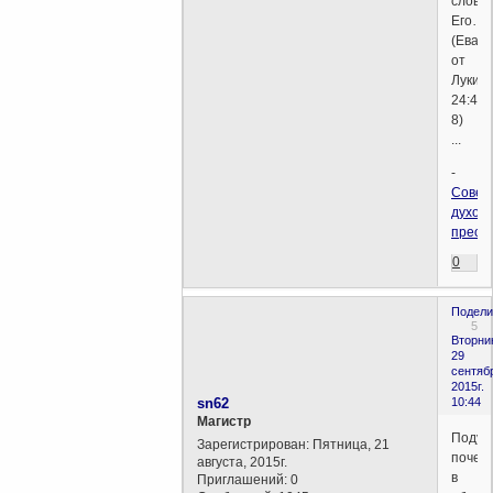
слова
Его…
(Еван
от
Луки
24:4-
8)
...
-
Совер
духов
преоб
0
Подели
5
Вторни
29
сентяб
2015г.
sn62
10:44
Магистр
Подум
Зарегистрирован
: Пятница, 21
почем
августа, 2015г.
в
Приглашений:
0