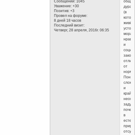
Сообщений:
1045
общес
Уважение:
+30
дурак
Позитив:
+3
(в
Провел на форуме:
котор
8 дней 18 часов
живёт
Последний визит:
устои
Четверг, 28 апреля, 2016г. 06:35
морал
нравс
и
социа
законы
отлич
от
норма
Пони
сложн
и
крайн
неожи
задума
почем
в
естес
приро
отсутс