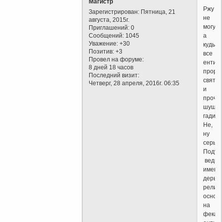
Магистр
Ржу
Зарегистрирован
: Пятница, 21
не
августа, 2015г.
могу
Приглашений:
0
Сообщений:
1045
а
Уважение:
+30
куды
Позитив:
+3
все
Провел на форуме:
енти
8 дней 18 часов
проро
Последний визит:
свято
Четверг, 28 апреля, 2016г. 06:35
и
проча
шушер
гадил
Не,
ну
серьёз
Подум
ведь
именн
дерьм
религ
основ
на
фекал