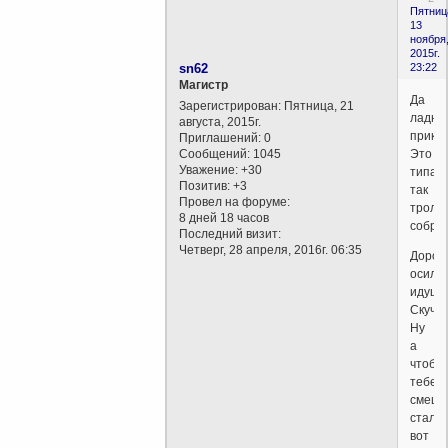
Пятниц
13
ноября
2015г.
sn62
23:22
Магистр
Да
Зарегистрирован
: Пятница, 21
ладно
августа, 2015г.
прика
Приглашений:
0
Сообщений:
1045
Это
Уважение:
+30
типа
Позитив:
+3
так
Провел на форуме:
троли
8 дней 18 часов
собра
Последний визит:
Четверг, 28 апреля, 2016г. 06:35
Дорог
осили
идущи
Скучно
Ну
а
чтоб
тебе
смеш
стало
вот