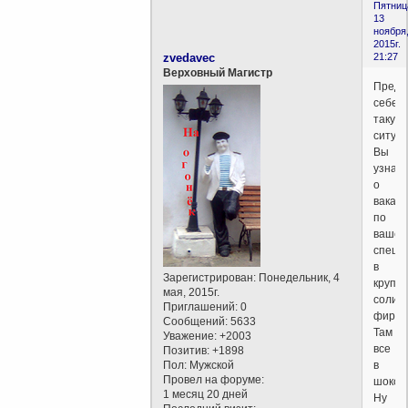
Пятниц
13
ноября
2015г.
zvedavec
21:27
Верховный Магистр
Предс
себе
такую
ситуа
Вы
узнае
о
вакан
по
вашей
специ
в
Зарегистрирован
: Понедельник, 4
крупн
мая, 2015г.
солид
Приглашений:
0
фирме
Сообщений:
5633
Там
Уважение:
+2003
все
Позитив:
+1898
Пол:
Мужской
в
Провел на форуме:
шокол
1 месяц 20 дней
Ну