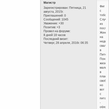
Магистр
Фиг
Зарегистрирован
: Пятница, 21
с
августа, 2015г.
тобой.
Приглашений:
0
Сообщений:
1045
Случа
Уважение:
+30
из
Позитив:
+3
после
Провел на форуме:
Жена
8 дней 18 часов
на
Последний визит:
недел
Четверг, 28 апреля, 2016г. 06:35
свали
в
Питер
Понят
жизнь
малин
в
плане
свобо
но
вот
с
питан
-
облом.