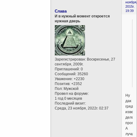
ноября
2015г.
Слава
19:39
И в нужный момент откроется
нужная дверь
Зарегистрирован
: Воскресенье, 27
сентября, 2009г.
Приглашений:
0
Сообщений:
35260
Уважение:
+2230
Позитив:
+2352
Пол:
Мужской
Провел на форуме:
Ну
1 год 0 месяцев
дак
Последний визит:
грядки
Среда, 23 ноября, 2022г. 02:37
извес
дело,
пропа
А
лучше