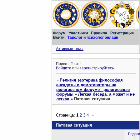
Форум
Участники
Правила
Регистрация
Войти
Таролог и психолог онлайн
Активные темы
Привет, Гость!
Войдите
или
зарегистрируйтесь
.
»
Религия эзотерика философия
анекдоты и демотиваторы на
религиозном форуме - религиозные
форумы
»
Легкая беседа, а может и не
легкая
»
Патовая ситуация
Страница:
1
2
3
4
»
Патовая ситуация
Подели
1