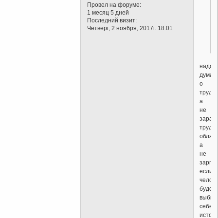
Провел на форуме:
1 месяц 5 дней
Последний визит:
Четверг, 2 ноября, 2017г. 18:01
надо
думат
о
труде,
а
не
зарабо
труд
облаго
а
не
зарпла
если
челов
будет
выбир
себе
источ