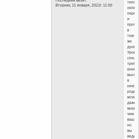
Последний визит:
типа
Вторник, 11 января, 2022г. 11:00
оклад,
персп
и
проче
в
том
же
духе.
Урове
специ
требу
конеч
высоки
в
некот
роде
возмо
даже
выше
чем
ваш,
но
вы
ведь