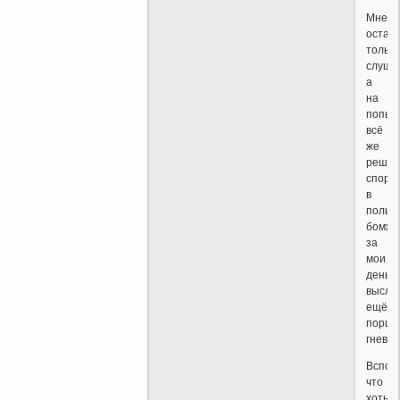
Мне
остав
только
слуша
а
на
попыт
всё
же
решит
спор
в
польз
бомжа
за
мои
деньги
выслу
ещё
порци
гнева.
Вспом
что
хоть