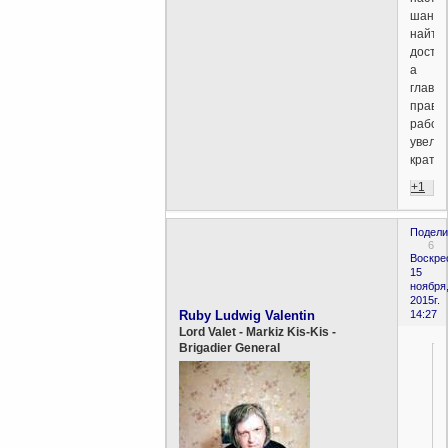
шанс
найти
досто
а
главн
прави
работ
увели
кратно
+1
Подели
6
Воскре
15
ноября
2015г.
Ruby Ludwig Valentin
14:27
Lord Valet - Markiz Kis-Kis -
Brigadier General