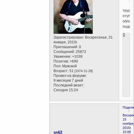
труд
отупля
облаг
подвиг
0
Зарегистрирован
: Воскресенье, 31
января, 2010г.
Приглашений:
0
Сообщений:
25872
Уважение:
+1038
Позитив:
+690
Пол:
Мужской
Возраст:
51
[1974-11-28]
Провел на форуме:
9 месяцев 7 дней
Последний визит:
Сегодня 15:24
Подели
7
Воскре
15
ноября
2015г.
sn62
15:08