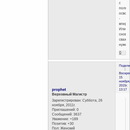
с
поля
освоб
-
вперед
Или
снова
сваха
нужна
0
Подели
5
Воскре
15
ноября
2015г.
prophet
13:17
Верховный Магистр
Зарегистрирован
: Суббота, 26
ноября, 2011г.
Приглашений:
0
Сообщений:
3637
Уважение:
+189
Позитив:
+30
Пол:
Женский