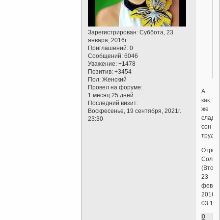
Зарегистрирован
: Суббота, 23
января, 2016г.
Приглашений:
0
Сообщений:
6046
.
Уважение:
+1478
Позитив:
+3454
Пол:
Женский
Провел на форуме:
А
1 месяц 25 дней
как
Последний визит:
же
Воскресенье, 19 сентября, 2021г.
сладо
23:30
сон
трудящ
Отред
Соль
(Вторн
23
февра
2016г.
03:13)
0