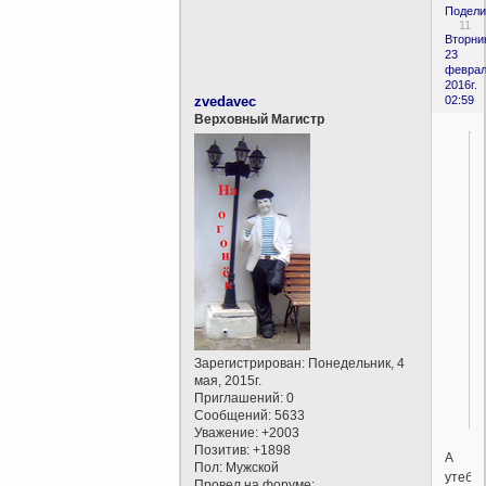
Подели
11
Вторни
23
феврал
2016г.
zvedavec
02:59
Верховный Магистр
Зарегистрирован
: Понедельник, 4
мая, 2015г.
Приглашений:
0
Сообщений:
5633
Уважение:
+2003
Позитив:
+1898
А
Пол:
Мужской
утебя
Провел на форуме: