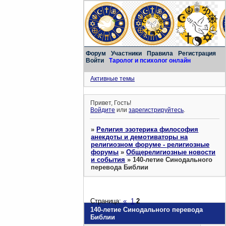
Форум
Участники
Правила
Регистрация
Войти
Таролог и психолог онлайн
Активные темы
Привет, Гость!
Войдите
или
зарегистрируйтесь
.
»
Религия эзотерика философия
анекдоты и демотиваторы на
религиозном форуме - религиозные
форумы
»
Общерелигиозные новости
и события
»
140-летие Синодального
перевода Библии
Страница:
«
1
2
140-летие Синодального перевода
Библии