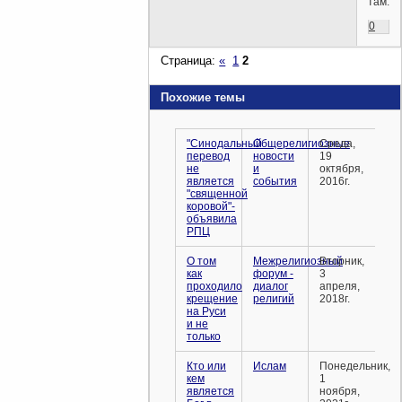
там.
0
Страница:
«
1
2
Похожие темы
"Синодальный
Общерелигиозные
Среда,
перевод
новости
19
не
и
октября,
является
события
2016г.
"священной
коровой"-
объявила
РПЦ
О том
Межрелигиозный
Вторник,
как
форум -
3
проходило
диалог
апреля,
крещение
религий
2018г.
на Руси
и не
только
Кто или
Ислам
Понедельник,
кем
1
является
ноября,