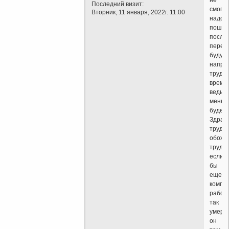
Последний визит:
смог
Вторник, 11 января, 2022г. 11:00
надо
пошар
после
перед
будущ
напря
трудо
време
ведь
меньш
будет
Здрав
труд
обожа
труд
если
бы
еще
комп
работ
так
умер
он