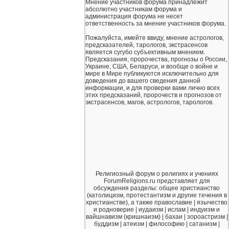
Мнение участников форума принадлежит
абсолютно участникам форума и
администрация форума не несет
ответственность за мнение участников форума.
Пожалуйста, имейте ввиду, мнение астрологов,
предсказателей, тарологов, экстрасенсов
является сугубо субъективным мнением.
Предсказания, пророчества, прогнозы о России,
Украине, США, Беларуси, и вообще о войне и
мире в Мире публикуются исключительно для
доведения до вашего сведения данной
информации, и для проверки вами лично всех
этих предсказаний, пророчеств и прогнозов от
экстрасенсов, магов, астрологов, тарологов.
Религиозный форум о религиях и учениях
ForumReligions.ru представляет для
обсуждения разделы: общее христианство
(католицизм, протестантизм и другие течения в
христианстве), а также православие | язычество
и родноверие | иудаизм | ислам | индуизм и
вайшнавизм (кришнаизм) | бахаи | зороастризм |
буддизм | атеизм | философию | сатанизм |