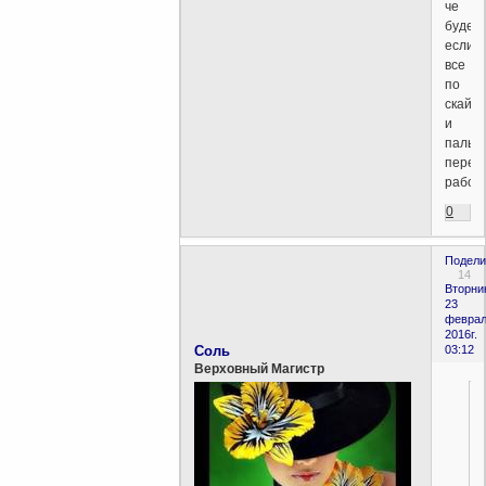
че
будет
если
все
по
скайпу
и
пальц
перес
работ
0
Подели
14
Вторни
23
феврал
2016г.
Соль
03:12
Верховный Магистр
.