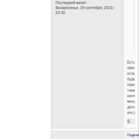
Последний визит:
Воскресенье, 19 сентября, 2021г.
23:30
.
Есть
viber,
если
будет
прису
такая
необх
могу
дать
его.))
0
Подели
16