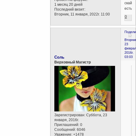
скайп
1 месяц 20 дней
есть?
Последний визит:
Вторник, 11 января, 2022г. 11:00
0
Подели
12
Вторни
23
феврал
2016г.
Соль
03:03
Верховный Магистр
Зарегистрирован
: Суббота, 23
января, 2016г.
Приглашений:
0
Сообщений:
6046
Уважение:
+1478