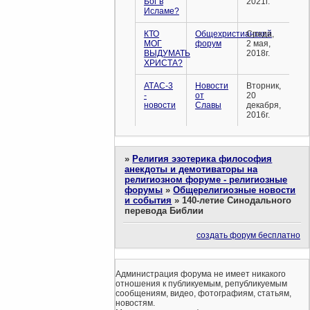
Бог в
2021г.
Исламе?
КТО
Общехристианский
Среда,
МОГ
форум
2 мая,
ВЫДУМАТЬ
2018г.
ХРИСТА?
АТАС-3
Новости
Вторник,
-
от
20
новости
Славы
декабря,
2016г.
»
Религия эзотерика философия
анекдоты и демотиваторы на
религиозном форуме - религиозные
форумы
»
Общерелигиозные новости
и события
»
140-летие Синодального
перевода Библии
создать форум бесплатно
Администрация форума не имеет никакого
отношения к публикуемым, републикуемым
сообщениям, видео, фотографиям, статьям,
новостям.