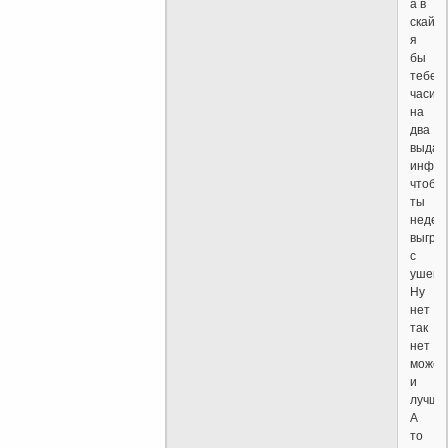
а в
скайп
я
бы
тебе
часика
на
два
выдал
инфор
чтобы
ты
недел
выгре
с
ушей
Ну
нет
так
нет
может
и
лучше
А
то