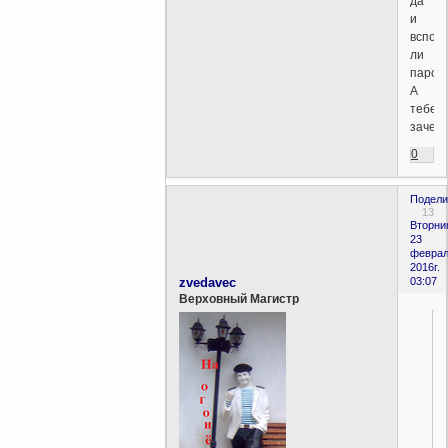
да
и
вспом
ли
пароль
А
тебе
зачем
0
Подели
13
Вторни
23
феврал
2016г.
zvedavec
03:07
Верховный Магистр