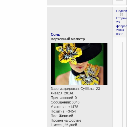
Подели
15
Вторни
23
феврал
2016г.
Соль
03:21
Верховный Магистр
Зарегистрирован
: Суббота, 23
января, 2016г.
Приглашений:
0
Сообщений:
6046
Уважение:
+1478
Позитив:
+3454
Пол:
Женский
Провел на форуме:
1 месяц 25 дней