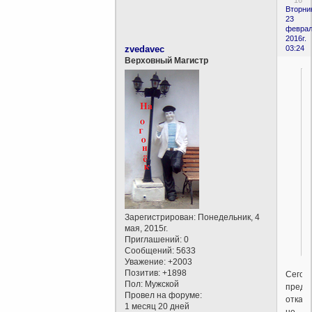
Вторни
23
феврал
2016г.
zvedavec
03:24
Верховный Магистр
Зарегистрирован
: Понедельник, 4
мая, 2015г.
Приглашений:
0
Сообщений:
5633
Уважение:
+2003
Позитив:
+1898
Сегод
Пол:
Мужской
предл
Провел на форуме:
отказа
1 месяц 20 дней
не