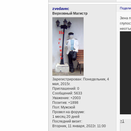
zvedavec
Подели
Верховный Магистр
Зена п
глупос
неотъе
Зарегистрирован
: Понедельник, 4
мая, 2015г.
Приглашений:
0
Сообщений:
5633
Уважение:
+2003
Позитив:
+1898
Пол:
Мужской
Провел на форуме:
1 месяц 20 дней
+1
Последний визит:
Вторник, 11 января, 2022г. 11:00