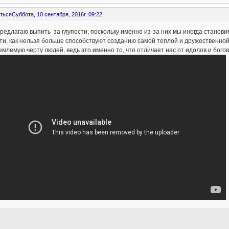
ться
Суббота, 10 сентября, 2016г. 09:22
редлагаю выпить за глупости, поскольку именно из-за них мы иногда стано
ти, как нельзя больше способствуют созданию самой теплой и дружественной
млемую черту людей, ведь это именно то, что отличает нас от идолов и богов