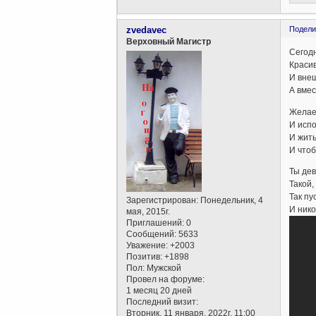
zvedavec
Подели
Верховный Магистр
Сегодн
Красив
И вне
А вмес
Желае
И испо
И жить
И чтоб
Ты дев
Такой,
Так пу
Зарегистрирован
: Понедельник, 4
И нико
мая, 2015г.
Приглашений:
0
Сообщений:
5633
Уважение:
+2003
Позитив:
+1898
Пол:
Мужской
Провел на форуме:
1 месяц 20 дней
Последний визит:
Вторник, 11 января, 2022г. 11:00