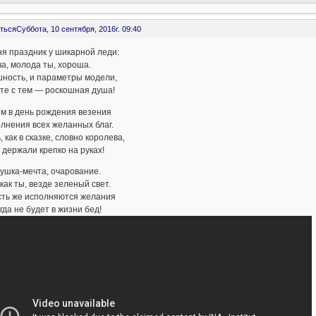
ться
Суббота, 10 сентября, 2016г. 09:40
я праздник у шикарной леди:
а, молода ты, хороша.
шность, и параметры модели,
те с тем — роскошная душа!
м в день рождения везения
лнения всех желанных благ.
, как в сказке, словно королева,
 держали крепко на руках!
ушка-мечта, очарование.
 как ты, везде зеленый свет.
сть же исполняются желания
гда не будет в жизни бед!