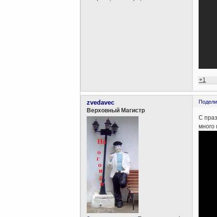
+1
zvedavec
Подели
Верховный Магистр
С праз
много 