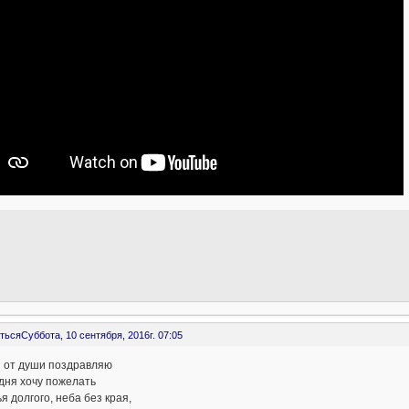
ться
Суббота, 10 сентября, 2016г. 07:05
я от души поздравляю
дня хочу пожелать
я долгого, неба без края,