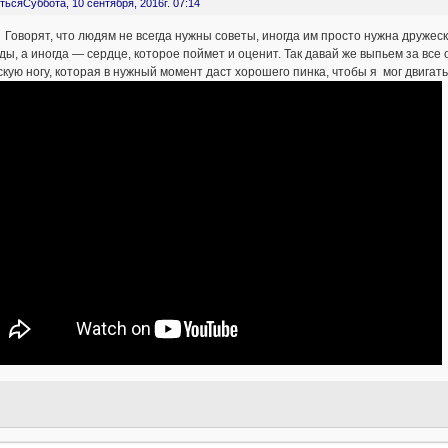
ться
Суббота, 10 сентября, 2016г. 07:14
! Говорят, что людям не всегда нужны советы, иногда им просто нужна друже
ды, а иногда — сердце, которое поймет и оценит. Так давай же выпьем за все
кую ногу, которая в нужный момент даст хорошего пинка, чтобы я мог двигат