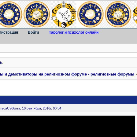
гистрация
Войти
Таролог и психолог онлайн
ь
.
ты и демотиваторы на религиозном форуме - религиозные форумы
ться
Суббота, 10 сентября, 2016г. 00:34