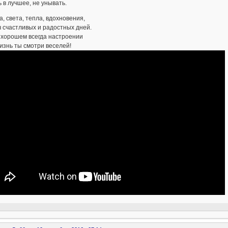
 в лучшее, не унывать.
, света, тепла, вдохновения,
 счастливых и радостных дней.
 хорошем всегда настроении
изнь ты смотри веселей!