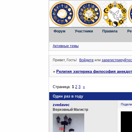
Форум
Участники
Правила
Ре
Активные темы
Привет, Гость!
Войдите
или
зарегистрируйтес
»
Религия эзотерика философия анекдо
Страница:
1
2
3
»
Один раз в году
zvedavec
Подели
Верховный Магистр