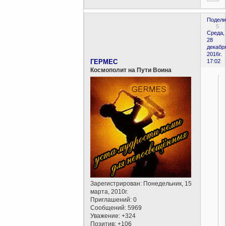
Подели
5
Среда,
28
декабр
2016г.
ГЕРМЕС
17:02
Космополит на Пути Воина
Зарегистрирован
: Понедельник, 15
марта, 2010г.
Приглашений:
0
Сообщений:
5969
Уважение:
+324
Позитив:
+106