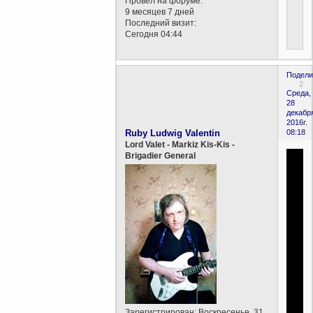
Провел на форуме:
9 месяцев 7 дней
Последний визит:
Сегодня 04:44
Подели
2
Среда,
28
декабр
2016г.
Ruby Ludwig Valentin
08:18
Lord Valet - Markiz Kis-Kis -
Brigadier General
Зарегистрирован
: Воскресенье, 31