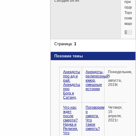
Сегодня 04:44
при
орден
Торже
помпе
марши
0
Страница:
1
Похожие темы
Анекдоты
Анекдоты,
Понедельник,
про ад и
религиозный
5
рай.
юмор,
августа,
Анекдоты
смешные
2019г.
про
истории
Бога и
Сатану.
Что нас
Поговорим
Четверг,
ждет
о
15
после
смерти.
апреля,
смерти?
Что
2021г.
Наука и
такое
Религия.
смерть?
Что