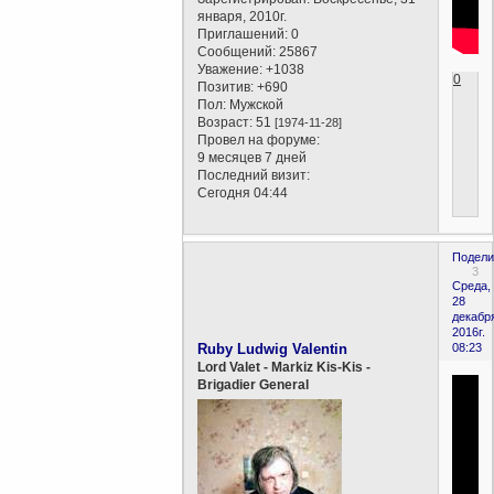
января, 2010г.
Приглашений:
0
Сообщений:
25867
Уважение:
+1038
0
Позитив:
+690
Пол:
Мужской
Возраст:
51
[1974-11-28]
Провел на форуме:
9 месяцев 7 дней
Последний визит:
Сегодня 04:44
Подели
3
Среда,
28
декабр
2016г.
Ruby Ludwig Valentin
08:23
Lord Valet - Markiz Kis-Kis -
Brigadier General