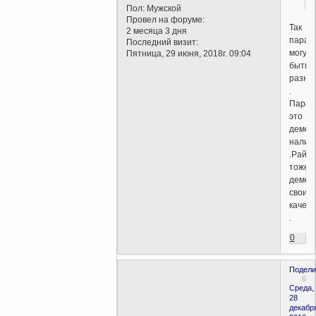
Пол:
Мужской
Провел на форуме:
Так
2 месяца 3 дня
парад
Последний визит:
могут
Пятница, 29 июня, 2018г. 09:04
быть
разны
.
Пара
это
демон
налич
.Рай
тоже
демон
свои
качест
.
0
Подели
6
Среда,
28
декабр