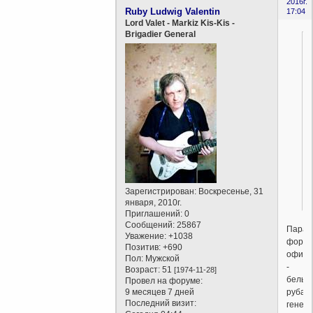
2016г.
Ruby Ludwig Valentin
17:04
Lord Valet - Markiz Kis-Kis -
Brigadier General
.
Зарегистрирован
: Воскресенье, 31
января, 2010г.
Приглашений:
0
Сообщений:
25867
Парад
Уважение:
+1038
форм
Позитив:
+690
офице
Пол:
Мужской
-
Возраст:
51
[1974-11-28]
белые
Провел на форуме:
рубаш
9 месяцев 7 дней
Последний визит:
генер