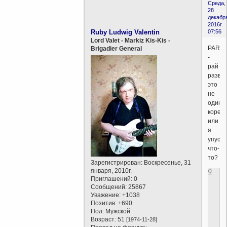
Среда,
28
декабр
2016г.
Ruby Ludwig Valentin
07:56
Lord Valet - Markiz Kis-Kis -
PARAD
Brigadier General
-
рай
разве
это
не
один
корен
или
я
упуст
что-
то?
Зарегистрирован
: Воскресенье, 31
января, 2010г.
0
Приглашений:
0
Сообщений:
25867
Уважение:
+1038
Позитив:
+690
Пол:
Мужской
Возраст:
51
[1974-11-28]