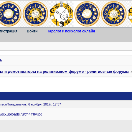
гистрация
Войти
Таролог и психолог онлайн
ь
.
ты и демотиваторы на религиозном форуме - религиозные форумы
ться
Понедельник, 6 ноября, 2017г. 17:37