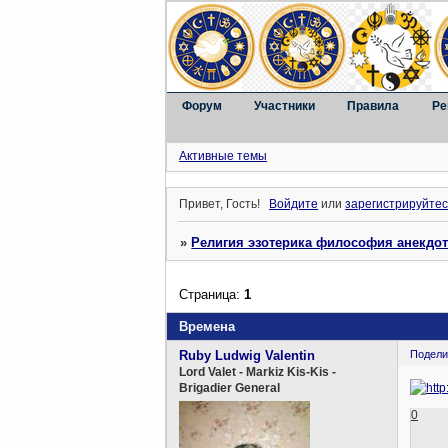
Форум
Участники
Правила
Ре
Активные темы
Привет, Гость!
Войдите
или
зарегистрируйтес
»
Религия эзотерика философия анекдо
Страница:
1
Времена
Ruby Ludwig Valentin
Подели
Lord Valet - Markiz Kis-Kis -
Brigadier General
0