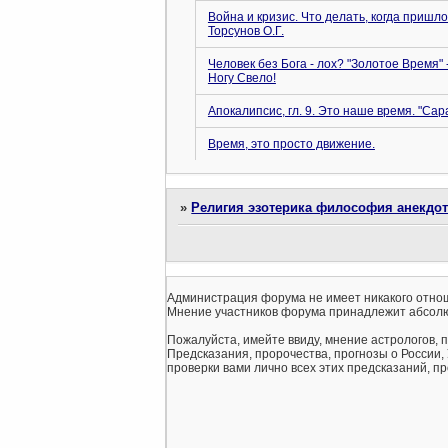
Война и кризис. Что делать, когда пришл
Торсунов О.Г.
Человек без Бога - лох? "Золотое Время" 
Ногу Свело!
Апокалипсис, гл. 9. Это наше время. "Сара
Время, это просто движение.
»
Религия эзотерика философия анекдо
Администрация форума не имеет никакого отнош
Мнение участников форума принадлежит абсолю
Пожалуйста, имейте ввиду, мнение астрологов, 
Предсказания, пророчества, прогнозы о России,
проверки вами лично всех этих предсказаний, про