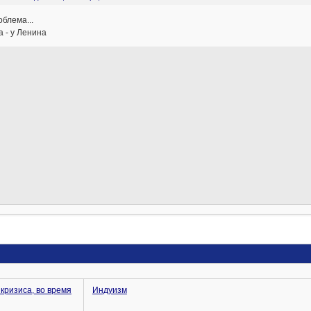
облема...
 - у Ленина
кризиса, во время
Индуизм