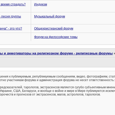
о время страдать?
Индуизм
- песня группы
Музыкальный форум
нча" - это что?
Общехристианский форум
Форум на философские темы
ты и демотиваторы на религиозном форуме - религиозные форумы
ения к публикуемым, републикуемым сообщениям, видео, фотографиям, стат
тно участникам форума и администрация форума не несет ответственность 
предсказателей, тарологов, экстрасенсов является сугубо субъективным мнен
 Украине, США, Беларуси, и вообще о войне и мире в Мире публикуются искл
рочеств и прогнозов от экстрасенсов, магов, астрологов, тарологов.