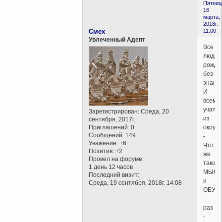
Пятниц
16
марта,
2018г.
Смех
11:00
Увлеченный Адепт
Все
люди
рожда
без
знаний
И
всему
учатся
Зарегистрирован
: Среда, 20
из
сентября, 2017г.
Приглашений:
0
окруж
Сообщений:
149
-
Уважение:
+6
Что
Позитив:
+2
же
Провел на форуме:
такое
1 день 12 часов
МЫСЛ
Последний визит:
и
Среда, 19 сентября, 2018г. 14:08
ОБУЧ
-
раз
-