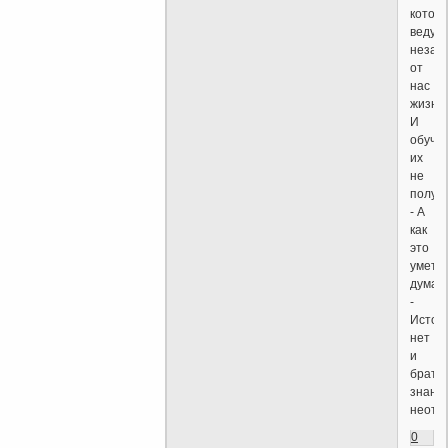
котор
ведут
незав
от
нас
жизнь
И
обучи
их
не
получ
- А
как
это
уметь
думат
-
Источ
нет
и
брать
знани
неотку
0