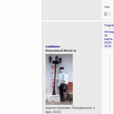
-
три...
0
Подели
2
Пятниц
16
марта,
2018г.
zvedavec
16:20
Верховный Магистр
Зарегистрирован
: Понедельник, 4
мая, 2015г.