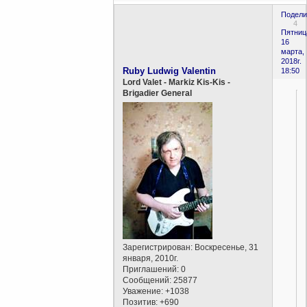
Подели
4
Пятниц
16
марта,
2018г.
Ruby Ludwig Valentin
18:50
Lord Valet - Markiz Kis-Kis -
Brigadier General
Зарегистрирован
: Воскресенье, 31
января, 2010г.
Приглашений:
0
Сообщений:
25877
Уважение:
+1038
Позитив:
+690