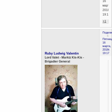
16
марта,
2018г.
19:19)
+1
Подели
6
Пятниц
16
марта,
2018г.
Ruby Ludwig Valentin
19:17
Lord Valet - Markiz Kis-Kis -
Brigadier General