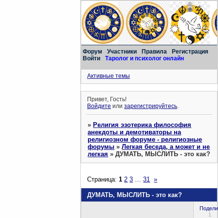
Форум
Участники
Правила
Регистрация
Войти
Таролог и психолог онлайн
Активные темы
Привет, Гость!
Войдите
или
зарегистрируйтесь
.
»
Религия эзотерика философия
анекдоты и демотиваторы на
религиозном форуме - религиозные
форумы
»
Легкая беседа, а может и не
легкая
»
ДУМАТЬ, МЫСЛИТЬ - это как?
Страница:
1
2
3
…
31
»
ДУМАТЬ, МЫСЛИТЬ - это как?
Подели
1