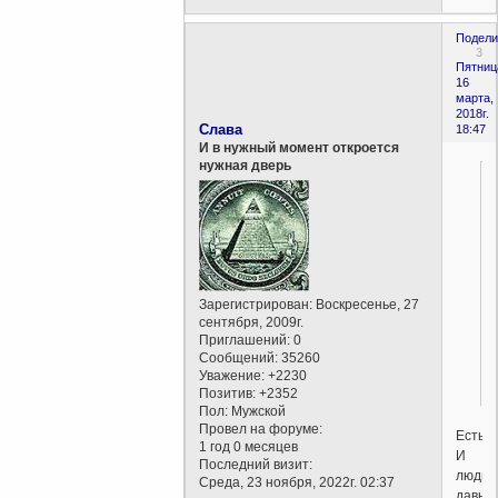
Подели
3
Пятниц
16
марта,
2018г.
Слава
18:47
И в нужный момент откроется
нужная дверь
Зарегистрирован
: Воскресенье, 27
сентября, 2009г.
Приглашений:
0
Сообщений:
35260
Уважение:
+2230
Позитив:
+2352
Пол:
Мужской
Провел на форуме:
Есть.
1 год 0 месяцев
И
Последний визит:
люди
Среда, 23 ноября, 2022г. 02:37
давно