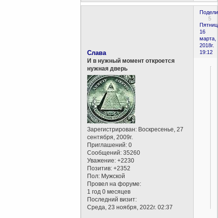
Подели
5
Пятниц
16
марта,
2018г.
Слава
19:12
И в нужный момент откроется
нужная дверь
Зарегистрирован
: Воскресенье, 27
сентября, 2009г.
Приглашений:
0
Сообщений:
35260
Уважение:
+2230
Позитив:
+2352
Пол:
Мужской
Провел на форуме:
1 год 0 месяцев
Последний визит:
Среда, 23 ноября, 2022г. 02:37