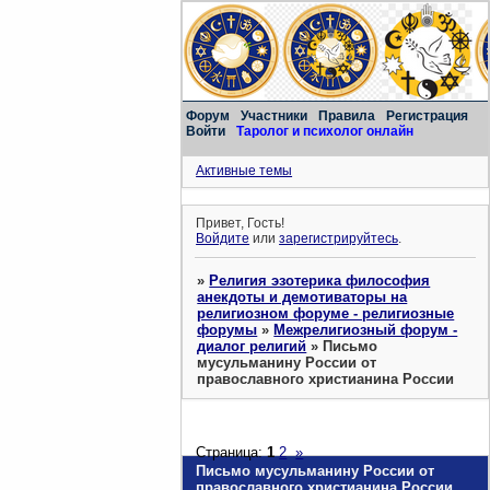
Форум
Участники
Правила
Регистрация
Войти
Таролог и психолог онлайн
Активные темы
Привет, Гость!
Войдите
или
зарегистрируйтесь
.
»
Религия эзотерика философия
анекдоты и демотиваторы на
религиозном форуме - религиозные
форумы
»
Межрелигиозный форум -
диалог религий
»
Письмо
мусульманину России от
православного христианина России
Страница:
1
2
»
Письмо мусульманину России от
православного христианина России