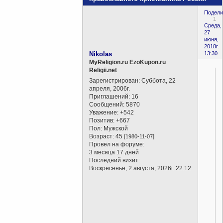
Подели
1
Среда,
27
июня,
2018г.
Nikolas
13:30
MyReligion.ru EzoKupon.ru
Religii.net
Зарегистрирован
: Суббота, 22
апреля, 2006г.
Приглашений:
16
Сообщений:
5870
Уважение:
+542
Позитив:
+667
Пол:
Мужской
Возраст:
45
[1980-11-07]
Провел на форуме:
3 месяца 17 дней
Последний визит:
Воскресенье, 2 августа, 2026г. 22:12