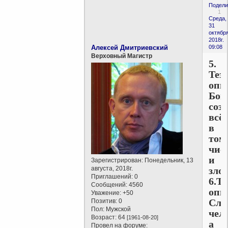
Подели
1
Среда,
31
октября
2018г.
Алексей Дмитриевский
09:08
Верховный Магистр
5.
Тез
опп
Бог
соз
всё,
в
том
чис
и
Зарегистрирован
: Понедельник, 13
августа, 2018г.
зло.
Приглашений:
0
6.Те
Сообщений:
4560
опп
Уважение:
+50
Сла
Позитив:
0
Пол:
Мужской
чел
Возраст:
64
[1961-08-20]
а
Провел на форуме: