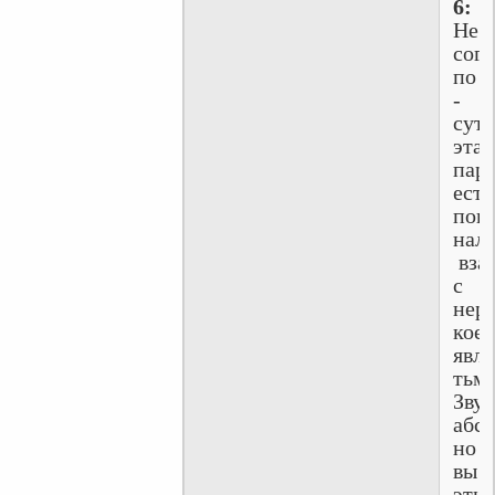
6:
Не
согл
по
-
сут
эта
пар
есть
поп
нал
вза
с
нер
кое
явля
тьма
Зву
абсу
но
вы
эти