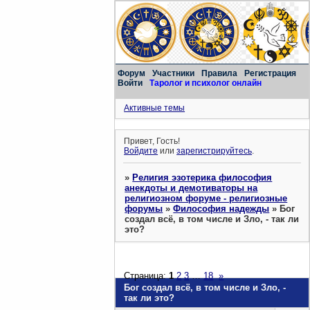
Форум
Участники
Правила
Регистрация
Войти
Таролог и психолог онлайн
Активные темы
Привет, Гость!
Войдите
или
зарегистрируйтесь
.
»
Религия эзотерика философия
анекдоты и демотиваторы на
религиозном форуме - религиозные
форумы
»
Философия надежды
»
Бог
создал всё, в том числе и Зло, - так ли
это?
Страница:
1
2
3
…
18
»
Бог создал всё, в том числе и Зло, -
так ли это?