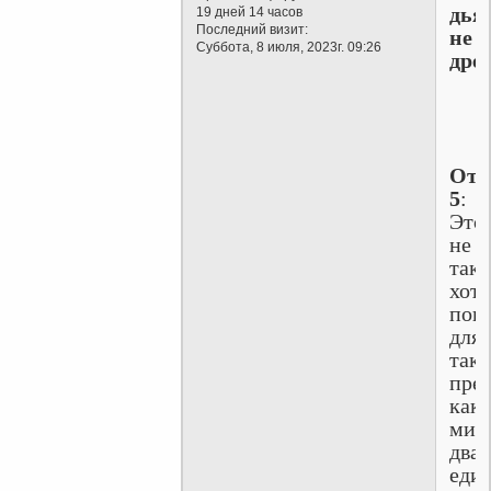
дья
19 дней 14 часов
Последний визит:
не
Суббота, 8 июля, 2023г. 09:26
дре
Отв
5
:
Это
не
так,
хотя
пов
для
тако
пре
как
мин
два:
еди