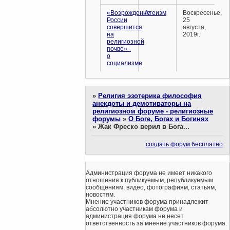
«Возрождение
Атеизм
Воскресенье,
России
25
совершится
августа,
на
2019г.
религиозной
почве» -
о
социализме
»
Религия эзотерика философия
анекдоты и демотиваторы на
религиозном форуме - религиозные
форумы
»
О Боге, Богах и Богинях
»
Жак Фреско верил в Бога...
создать форум бесплатно
Администрация форума не имеет никакого
отношения к публикуемым, републикуемым
сообщениям, видео, фотографиям, статьям,
новостям.
Мнение участников форума принадлежит
абсолютно участникам форума и
администрация форума не несет
ответственность за мнение участников форума.