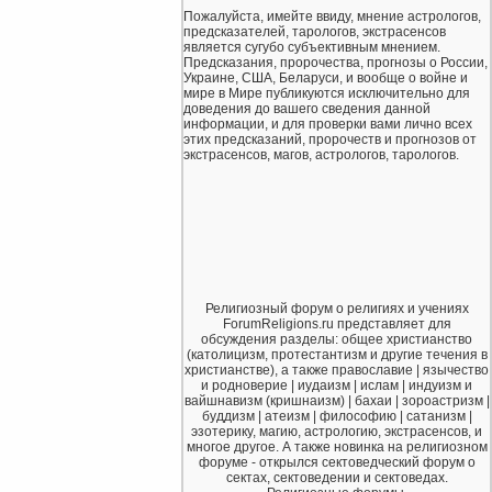
Пожалуйста, имейте ввиду, мнение астрологов,
предсказателей, тарологов, экстрасенсов
является сугубо субъективным мнением.
Предсказания, пророчества, прогнозы о России,
Украине, США, Беларуси, и вообще о войне и
мире в Мире публикуются исключительно для
доведения до вашего сведения данной
информации, и для проверки вами лично всех
этих предсказаний, пророчеств и прогнозов от
экстрасенсов, магов, астрологов, тарологов.
Религиозный форум о религиях и учениях
ForumReligions.ru представляет для
обсуждения разделы: общее христианство
(католицизм, протестантизм и другие течения в
христианстве), а также православие | язычество
и родноверие | иудаизм | ислам | индуизм и
вайшнавизм (кришнаизм) | бахаи | зороастризм |
буддизм | атеизм | философию | сатанизм |
эзотерику, магию, астрологию, экстрасенсов, и
многое другое. А также новинка на религиозном
форуме - открылся сектоведческий форум о
сектах, сектоведении и сектоведах.