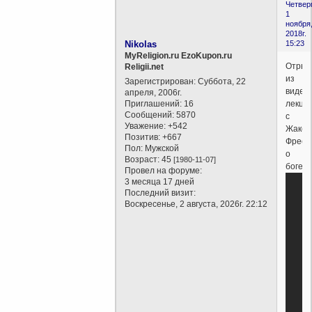
Четверг
1
ноября
2018г.
Nikolas
15:23
MyReligion.ru EzoKupon.ru
Отрыв
Religii.net
из
Зарегистрирован
: Суббота, 22
видео
апреля, 2006г.
Приглашений:
16
лекци
Сообщений:
5870
с
Уважение:
+542
Жаком
Позитив:
+667
Фреск
Пол:
Мужской
о
Возраст:
45
[1980-11-07]
боге...
Провел на форуме:
3 месяца 17 дней
Последний визит:
Воскресенье, 2 августа, 2026г. 22:12