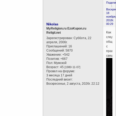
Подели
1
Воскре
18
ноября
2018г.
Nikolas
00:29
MyReligion.ru EzoKupon.ru
Как
Religii.net
следу
Зарегистрирован
: Суббота, 22
общат
апреля, 2006г.
Приглашений:
16
с
Сообщений:
5870
право
Уважение:
+542
свяще
Позитив:
+667
Пол:
Мужской
Возраст:
45
[1980-11-07]
Провел на форуме:
3 месяца 17 дней
Последний визит:
Воскресенье, 2 августа, 2026г. 22:12