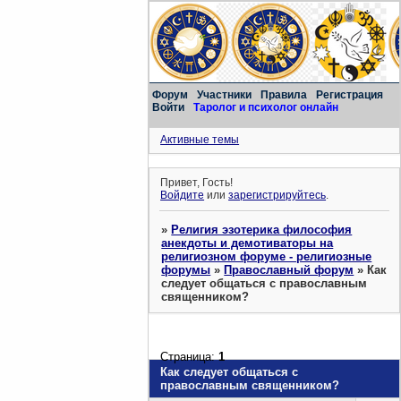
Форум
Участники
Правила
Регистрация
Войти
Таролог и психолог онлайн
Активные темы
Привет, Гость!
Войдите
или
зарегистрируйтесь
.
»
Религия эзотерика философия
анекдоты и демотиваторы на
религиозном форуме - религиозные
форумы
»
Православный форум
»
Как
следует общаться с православным
священником?
Страница:
1
Как следует общаться с
православным священником?