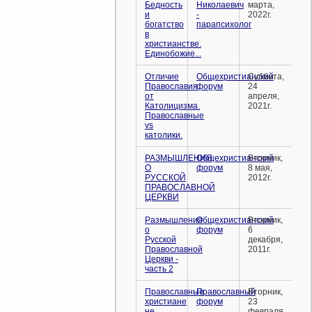
Бедность
Николаевич
марта,
и
-
2022г.
богатство
парапсихолог
в
христианстве.
Единобожие...
Отличие
Общехристианский
Суббота,
Православия
форум
24
от
апреля,
Католицизма.
2021г.
Православные
vs
католики.
РАЗМЫШЛЕНИЯ
Общехристианский
Вторник,
О
форум
8 мая,
РУССКОЙ
2012г.
ПРАВОСЛАВНОЙ
ЦЕРКВИ
Размышления
Общехристианский
Вторник,
о
форум
6
Русской
декабря,
Православной
2011г.
Церкви -
часть 2
Православные
Православный
Вторник,
христиане
форум
23
не
февраля,