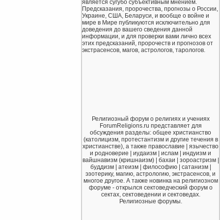
является сугубо субъективным мнением.
Предсказания, пророчества, прогнозы о России,
Украине, США, Беларуси, и вообще о войне и
мире в Мире публикуются исключительно для
доведения до вашего сведения данной
информации, и для проверки вами лично всех
этих предсказаний, пророчеств и прогнозов от
экстрасенсов, магов, астрологов, тарологов.
Религиозный форум о религиях и учениях
ForumReligions.ru представляет для
обсуждения разделы: общее христианство
(католицизм, протестантизм и другие течения в
христианстве), а также православие | язычество
и родноверие | иудаизм | ислам | индуизм и
вайшнавизм (кришнаизм) | бахаи | зороастризм |
буддизм | атеизм | философию | сатанизм |
эзотерику, магию, астрологию, экстрасенсов, и
многое другое. А также новинка на религиозном
форуме - открылся сектоведческий форум о
сектах, сектоведении и сектоведах.
Религиозные форумы.