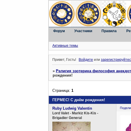
Форум
Участники
Правила
Ре
Активные темы
Привет, Гость!
Войдите
или
зарегистрируйтес
»
Религия эзотерика философия анекдо
рождения!
Страница:
1
ГЕРМЕС! С днём рождения!
Ruby Ludwig Valentin
Подели
Lord Valet - Markiz Kis-Kis -
Brigadier General