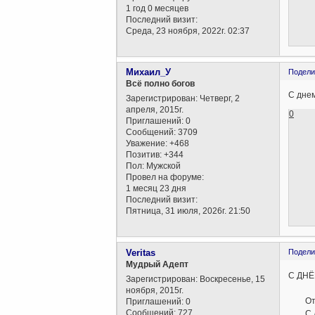
1 год 0 месяцев
Последний визит:
Среда, 23 ноября, 2022г. 02:37
Михаил_У
Подели
Всё полно богов
С дне
Зарегистрирован
: Четверг, 2
апреля, 2015г.
0
Приглашений:
0
Сообщений:
3709
Уважение:
+468
Позитив:
+344
Пол:
Мужской
Провел на форуме:
1 месяц 23 дня
Последний визит:
Пятница, 31 июля, 2026г. 21:50
Veritas
Подели
Мудрый Адепт
С ДНЁ
Зарегистрирован
: Воскресенье, 15
ноября, 2015г.
От ду
Приглашений:
0
Сообщений:
727
С днё