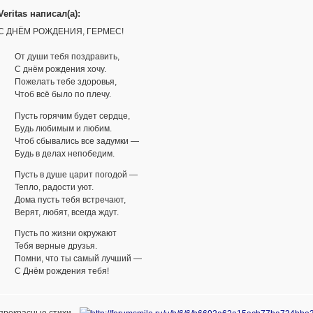
Veritas написал(а):
С ДНЁМ РОЖДЕНИЯ, ГЕРМЕС!
От души тебя поздравить,
С днём рождения хочу.
Пожелать тебе здоровья,
Чтоб всё было по плечу.
Пусть горячим будет сердце,
Будь любимым и любим.
Чтоб сбывались все задумки —
Будь в делах непобедим.
Пусть в душе царит погодой —
Тепло, радости уют.
Дома пусть тебя встречают,
Верят, любят, всегда ждут.
Пусть по жизни окружают
Тебя верные друзья.
Помни, что ты самый лучший —
С Днём рождения тебя!
прекрасные стихи....