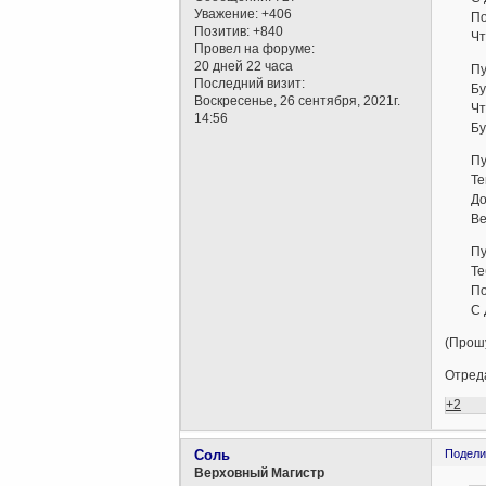
Уважение:
+406
Пожел
Позитив:
+840
Чтоб 
Провел на форуме:
20 дней 22 часа
Пусть
Последний визит:
Будь
Воскресенье, 26 сентября, 2021г.
Чтоб 
14:56
Будь 
Пусть
Тепло
Дома 
Верят
Пусть
Тебя 
Помни
С Днё
(Прошу
Отреда
+2
Соль
Подели
Верховный Магистр