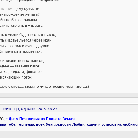
астоящему мужчине
ь рождения желать?
 не было причины
ить, скучать и унывать.
в жизни будет все, как нужно,
 счастье льется через край,
ье все жили очень дружно.
 мечтай и процветай.
 жизни, новых шансов,
ьбе — везения кивок.
ха, радости, финансов —
якающий поток!
жко с опозданием, но лучше поздно, чем никогда.)
ться
Четверг, 6 декабря, 2018г. 00:29
ЕС
,
с Днем Появления на Планете Земля!
вья тебе, терпения, всех благ, радости, Любви, удачи и успехов на любим