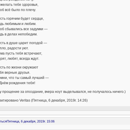
ать тебе здоровья,
всё было по плечу.
 горячим будет сердце,
 любимым и любим.
сбывались все задумки —
в делах непобедим.
 в душе царит погодой —
, радости уют.
пусть тебя встречают,
, любят, всегда ждут.
 по жизни окружают
верные друзья.
, что ты самый лучший —
м рождения тебя!
 прощение за опоздание, вчера ноут выделывался, не получалось ничего.)
ктировано Veritas (Пятница, 6 декабря, 2019г. 14:26)
ться
Пятница, 6 декабря, 2019г. 15:06