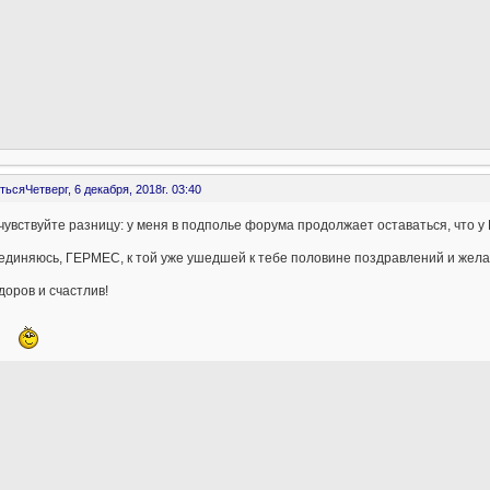
ться
Четверг, 6 декабря, 2018г. 03:40
чувствуйте разницу: у меня в подполье форума продолжает оставаться, что 
диняюсь, ГЕРМЕС, к той уже ушедшей к тебе половине поздравлений и жела
доров и счастлив!