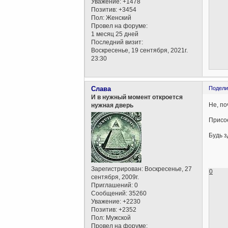
Уважение:
+1478
Позитив:
+3454
Пол:
Женский
Провел на форуме:
1 месяц 25 дней
Последний визит:
Воскресенье, 19 сентября, 2021г.
23:30
Слава
Подели
И в нужный момент откроется
Не, по
нужная дверь
Присое
Будь з
Зарегистрирован
: Воскресенье, 27
0
сентября, 2009г.
Приглашений:
0
Сообщений:
35260
Уважение:
+2230
Позитив:
+2352
Пол:
Мужской
Провел на форуме: