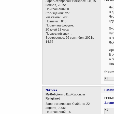
Зарегистрирован
: Воскресенье, 15
ноября, 2015г.
Что н
Приглашений:
0
В ден
Сообщений:
727
Чтобы
Уважение:
+406
Груст
Позитив:
+840
Провел на форуме:
Пусть 
20 дней 22 часа
Пусть
Последний визит:
Воскресенье, 26 сентября, 2021г.
В сем
14:56
Люби,
Яркой
В суд
А сме
Неисс
(Немно
+1
Nikolas
Подели
MyReligion.ru EzoKupon.ru
ГЕРМ
Religii.net
Здоро
Зарегистрирован
: Суббота, 22
апреля, 2006г.
+1
Приглашений:
16