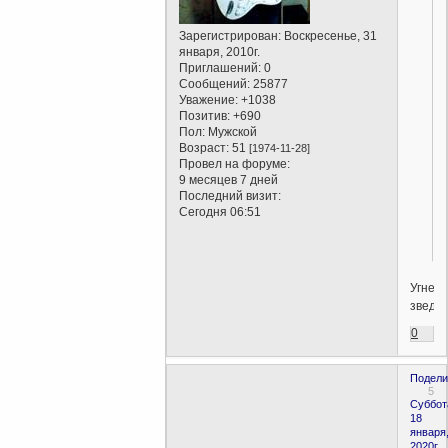
Зарегистрирован
: Воскресенье, 31
января, 2010г.
Приглашений:
0
Сообщений:
25877
Уважение:
+1038
Позитив:
+690
Пол:
Мужской
Возраст:
51
[1974-11-28]
Провел на форуме:
9 месяцев 7 дней
Последний визит:
Сегодня 06:51
Угнет
зведав
0
Подели
5
Суббот
18
января
2020г.