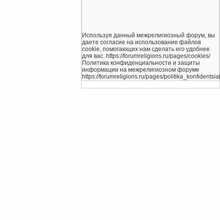
Используя данный межрелигиозный форум, вы
даете согласие на использование файлов
cookie, помогающих нам сделать его удобнее
для вас. https://forumreligions.ru/pages/cookies/
Политика конфиденциальности и защиты
информации на межрелигиозном форуме
https://forumreligions.ru/pages/politika_konfidentsial