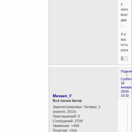
у
него
всего
два
...
А у
вас
есть
рога?
0
Подели
8
Суббот
18
января
2020г.
Михаил_У
16:32
Всё полно богов
Зарегистрирован
: Четверг, 2
апреля, 2015г.
Приглашений:
0
Сообщений:
3709
Уважение:
+468
Позитив:
+344