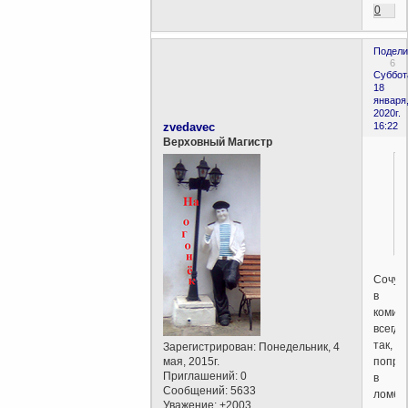
0
Подели
6
Суббот
18
января
2020г.
zvedavec
16:22
Верховный Магистр
Сочув
в
комис
всегда
так,
Зарегистрирован
: Понедельник, 4
попро
мая, 2015г.
Приглашений:
0
в
Сообщений:
5633
ломба
Уважение:
+2003