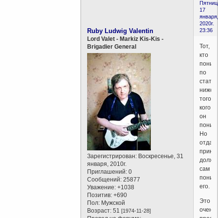
Пятниц
17
января
2020г.
Ruby Ludwig Valentin
23:36
Lord Valet - Markiz Kis-Kis -
Тот,
Brigadier General
кто
поним
по
статус
ниже
того,
кого
он
поним
Но
отдаю
прика
Зарегистрирован
: Воскресенье, 31
долже
января, 2010г.
сам
Приглашений:
0
поним
Сообщений:
25877
его.
Уважение:
+1038
Позитив:
+690
Это
Пол:
Мужской
очень
Возраст:
51
[1974-11-28]