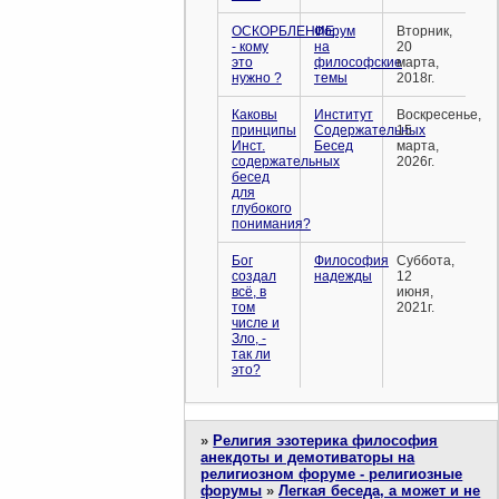
ОСКОРБЛЕНИЕ
Форум
Вторник,
- кому
на
20
это
философские
марта,
нужно ?
темы
2018г.
Каковы
Институт
Воскресенье,
принципы
Содержательных
15
Инст.
Бесед
марта,
содержательных
2026г.
бесед
для
глубокого
понимания?
Бог
Философия
Суббота,
создал
надежды
12
всё, в
июня,
том
2021г.
числе и
Зло, -
так ли
это?
»
Религия эзотерика философия
анекдоты и демотиваторы на
религиозном форуме - религиозные
форумы
»
Легкая беседа, а может и не