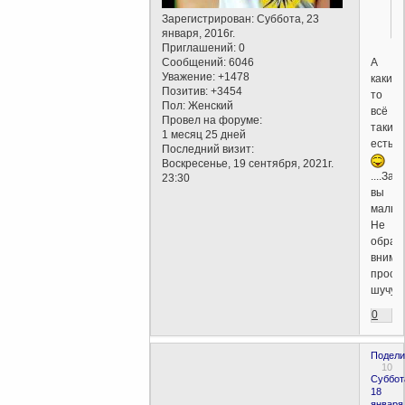
Зарегистрирован
: Суббота, 23
января, 2016г.
Приглашений:
0
А
Сообщений:
6046
Уважение:
+1478
какие-
Позитив:
+3454
то
Пол:
Женский
всё
Провел на форуме:
такие
1 месяц 25 дней
есть?
Последний визит:
Воскресенье, 19 сентября, 2021г.
....За
23:30
вы
мальчик
Не
обращ
вниман
прост
шучу...
0
Подели
10
Суббот
18
января