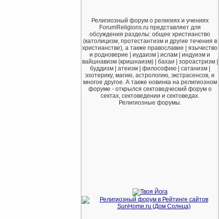
Религиозный форум о религиях и учениях
ForumReligions.ru представляет для
обсуждения разделы: общее христианство
(католицизм, протестантизм и другие течения в
христианстве), а также православие | язычество
и родноверие | иудаизм | ислам | индуизм и
вайшнавизм (кришнаизм) | бахаи | зороастризм |
буддизм | атеизм | философию | сатанизм |
эзотерику, магию, астрологию, экстрасенсов, и
многое другое. А также новинка на религиозном
форуме - открылся сектоведческий форум о
сектах, сектоведении и сектоведах.
Религиозные форумы.