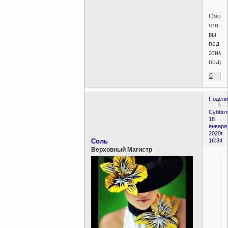
Смотр
что
вы
под
этим
подра
0
Подели
9
Суббот
18
января
2020г.
Соль
16:34
Верховный Магистр