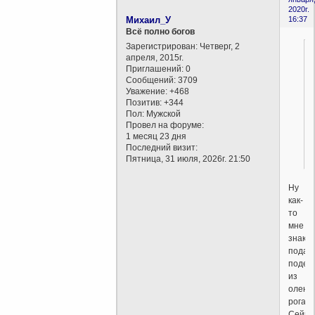
2020г.
Михаил_У
16:37
Всё полно богов
Зарегистрирован
: Четверг, 2
апреля, 2015г.
Приглашений:
0
Сообщений:
3709
Уважение:
+468
Позитив:
+344
Пол:
Мужской
Провел на форуме:
1 месяц 23 дня
Последний визит:
Пятница, 31 июля, 2026г. 21:50
Ну
как-
то
мне
знако
подар
подел
из
олень
рога.
Сейча