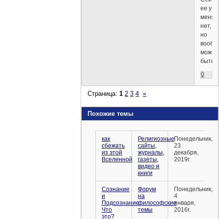
ее у
меня
нет,
но
вообщ
может
быть)
0
Страница:
1
2
3
4
»
Похожие темы
как
Религиозные
Понедельник,
сбежать
сайты,
23
из этой
журналы,
декабря,
Вселенной
газеты,
2019г.
видео и
книги
Сознание
Форум
Понедельник,
и
на
4
Подсознание.
философские
января,
Что
темы
2016г.
это?