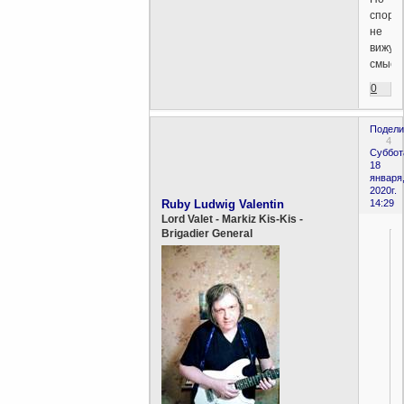
спори
не
вижу
смысла
0
Подели
4
Суббот
18
января
2020г.
Ruby Ludwig Valentin
14:29
Lord Valet - Markiz Kis-Kis -
Brigadier General