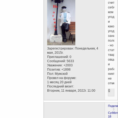
считат
себя
кем
угодно
и
какое
угодно
заним
полож
- но
Зарегистрирован
: Понедельник, 4
статус
мая, 2015г.
твари,
Приглашений:
0
овцы
Сообщений:
5633
и
Уважение:
+2003
раба
Позитив:
+1898
Пол:
Мужской
никто
Провел на форуме:
не
1 месяц 20 дней
отмен
Последний визит:
0
Вторник, 11 января, 2022г. 11:00
Подели
3
Суббот
18