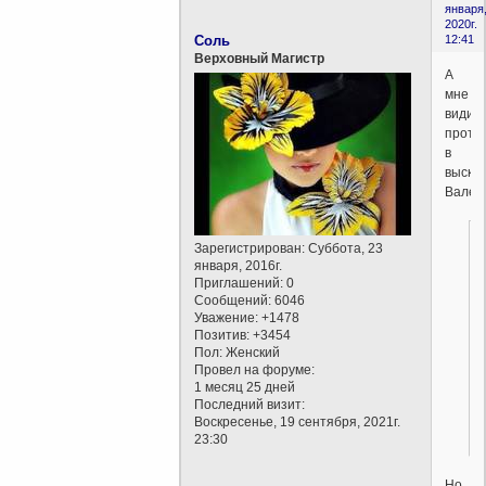
января
2020г.
Соль
12:41
Верховный Магистр
А
мне
видит
проти
в
выска
Валент
Зарегистрирован
: Суббота, 23
января, 2016г.
Приглашений:
0
Сообщений:
6046
Уважение:
+1478
Позитив:
+3454
Пол:
Женский
Провел на форуме:
1 месяц 25 дней
Последний визит:
Воскресенье, 19 сентября, 2021г.
23:30
Но