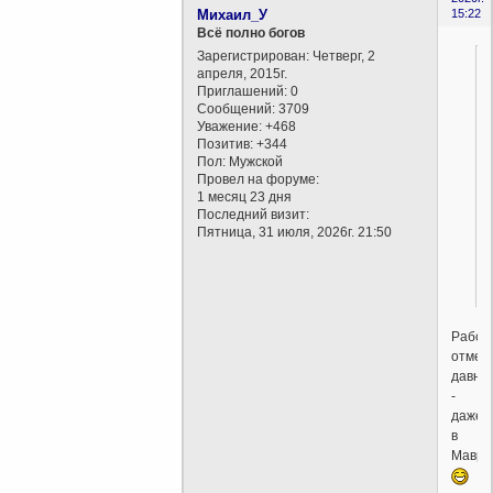
Михаил_У
15:22
Всё полно богов
Зарегистрирован
: Четверг, 2
апреля, 2015г.
Приглашений:
0
Сообщений:
3709
Уважение:
+468
Позитив:
+344
Пол:
Мужской
Провел на форуме:
1 месяц 23 дня
Последний визит:
Пятница, 31 июля, 2026г. 21:50
Рабст
отмен
давно
-
даже
в
Маври