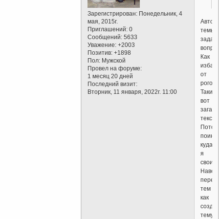
Зарегистрирован
: Понедельник, 4
Автор
мая, 2015г.
Приглашений:
0
темы
Сообщений:
5633
задал
Уважение:
+2003
вопрос
Позитив:
+1898
Как
Пол:
Мужской
избав
Провел на форуме:
от
1 месяц 20 дней
рогов?
Последний визит:
Таким
Вторник, 11 января, 2022г. 11:00
вот
загад
текст
Пото
поинт
куда
я
свои...
Навер
перед
тем
как
созда
тему