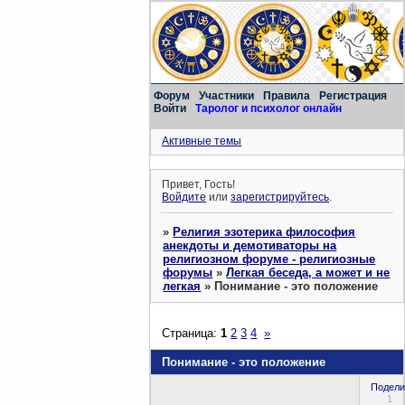
Форум
Участники
Правила
Регистрация
Войти
Таролог и психолог онлайн
Активные темы
Привет, Гость!
Войдите
или
зарегистрируйтесь
.
»
Религия эзотерика философия
анекдоты и демотиваторы на
религиозном форуме - религиозные
форумы
»
Легкая беседа, а может и не
легкая
»
Понимание - это положение
Страница:
1
2
3
4
»
Понимание - это положение
Подели
1