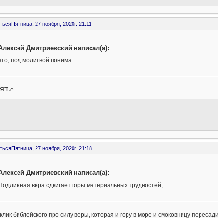
ться
Пятница, 27 ноября, 2020г. 21:11
Алексей Дмитриевский написал(а):
что, под молитвой понимат
Тье...
ться
Пятница, 27 ноября, 2020г. 21:18
Алексей Дмитриевский написал(а):
Подлинная вера сдвигает горы материальных трудностей,
клик библейского про силу веры, которая и гору в море и смоковницу пересадит