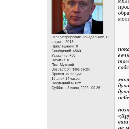
мене
прош
обра
моли
Зарегистрирован
: Понедельник, 13
августа, 2018г.
«Ио
Приглашений:
0
пок
Сообщений:
4560
веч
Уважение:
+50
тог
Позитив:
0
Пол:
Мужской
соб
Возраст:
64
[1961-08-20]
Мол
Провел на форуме:
мол
19 дней 14 часов
Последний визит:
дух
Суббота, 8 июля, 2023г. 09:26
дух
неб
Мол
позн
«Дру
ваш
не м