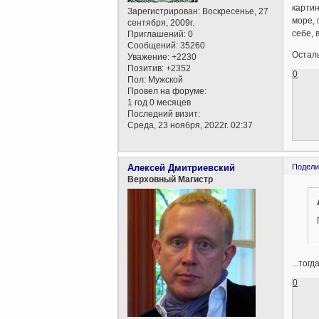
картин
Зарегистрирован
: Воскресенье, 27
море, 
сентября, 2009г.
себе, 
Приглашений:
0
Сообщений:
35260
Остал
Уважение:
+2230
Позитив:
+2352
0
Пол:
Мужской
Провел на форуме:
1 год 0 месяцев
Последний визит:
Среда, 23 ноября, 2022г. 02:37
Алексей Дмитриевский
Подели
Верховный Магистр
...тог
0