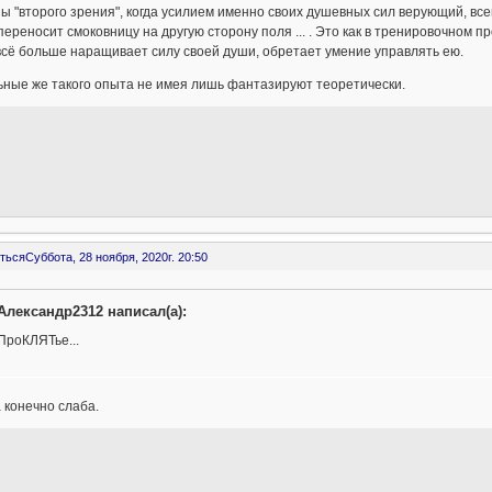
ы "второго зрения", когда усилием именно своих душевных сил верующий, все
переносит смоковницу на другую сторону поля ... . Это как в тренировочном
всё больше наращивает силу своей души, обретает умение управлять ею.
ьные же такого опыта не имея лишь фантазируют теоретически.
ться
Суббота, 28 ноября, 2020г. 20:50
Александр2312 написал(а):
ПроКЛЯТье...
да конечно слаба.