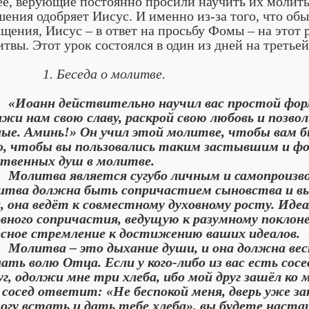
е, верующие постоянно просили научить их молитьс
ения одобряет Иисус. И именно из-за того, что о
щения, Иисус – в ответ на просьбу Фомы – на этот 
твы. Этот урок состоялся в один из дней на третьей
1. Беседа о молитве.
анн действительно научил вас простой форме 
ажи нам свою славу, раскрой свою любовь и позвол
ные. Аминь!» Он учил этой молитве, чтобы вам бы
о, чтобы вы пользовались таким застывшим и 
ственных душ в молитве.
итва является сугубо личным и самопроизвол
итва должна быть сопричастием сыновства и в
а, она ведёт к совместному духовному росту. Ид
овного сопричастия, ведущую к разумному покл
есное стремление к достижению ваших идеалов.
итва – это дыхание души, и она должна вест
ать волю Отца. Если у кого-либо из вас есть сос
г, одолжи мне три хлеба, ибо мой друг зашёл ко м
 сосед ответит: «Не беспокой меня, дверь уже за
огу встать и дать тебе хлеба», вы будете настаи