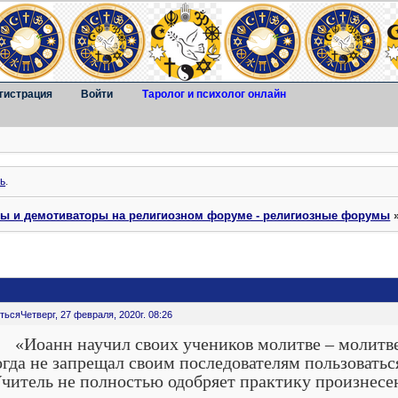
гистрация
Войти
Таролог и психолог онлайн
ь
.
ты и демотиваторы на религиозном форуме - религиозные форумы
ться
Четверг, 27 февраля, 2020г. 08:26
анн научил своих учеников молитве – молитве о
гда не запрещал своим последователям пользоватьс
читель не полностью одобряет практику произнесе