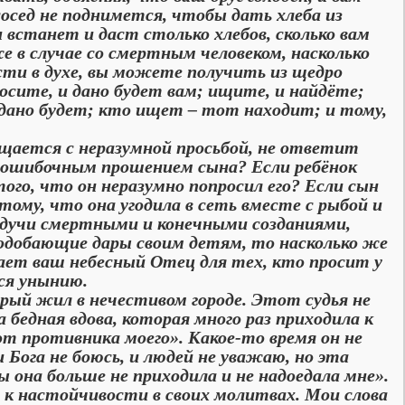
сосед не поднимется, чтобы дать хлеба из
 встанет и даст столько хлебов, сколько вам
 в случае со смертным человеком, насколько
сти в духе, вы можете получить из щедро
росите, и дано будет вам; ищите, и найдёте;
 дано будет; кто ищет – тот находит; и тому,
ается с неразумной просьбой, не ответит
е ошибочным прошением сына? Если ребёнок
ого, что он неразумно попросил его? Если сын
ому, что она угодила в сеть вместе с рыбой и
будучи смертными и конечными созданиями,
 подобающие дары своим детям, то насколько же
шает ваш небесный Отец для тех, кто просит у
ся унынию.
й жил в нечестивом городе. Этот судья не
 бедная вдова, которая много раз приходила к
от противника моего». Какое-то время он не
и Бога не боюсь, и людей не уважаю, но эта
ы она больше не приходила и не надоедала мне».
с к настойчивости в своих молитвах. Мои слова