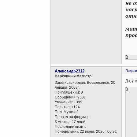
не 
нас
отн
Одн
мат
про
Кн
0
Александр2312
Подели
Верховный Магистр
Да, у 
Зарегистрирован
: Воскресенье, 20
января, 2008г.
0
Приглашений:
0
Сообщений:
9587
Уважение:
+399
Позитив:
+124
Пол:
Мужской
Провел на форуме:
3 месяца 27 дней
Последний визит:
Понедельник, 22 июня, 2026г. 00:31