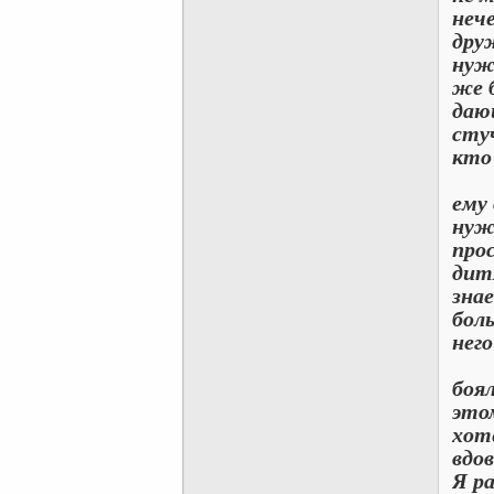
неч
дру
нуж
же 
даю
сту
кто
Кто
ему
нуж
про
дит
зна
бол
нег
Поз
боял
это
хоте
вдов
Я р