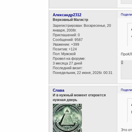
Александр2312
Подели
Верховный Магистр
Зарегистрирован
: Воскресенье, 20
января, 2008г.
Приглашений:
0
Сообщений:
9587
Уважение:
+399
Позитив:
+124
Пол:
Мужской
ПроКЛЯ
Провел на форуме:
0
3 месяца 27 дней
Последний визит:
Понедельник, 22 июня, 2026г. 00:31
Слава
Подели
И в нужный момент откроется
нужная дверь
Это от