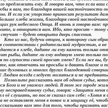
его предложить ему. Я говорю вам, что если ваш 
жбы к вам, то благодаря вашей настойчивости он
но. И если уж упорство приносит результат даже
больше хлеба жизни, благодаря своей настойчиво
щих рук небесного Отца. И вновь я говорю вам: п
чите, и отворится вам. Ибо, кто просит – тому
 стучит – будет открыта дверь спасения.
 из вас, будучи отцом, к которому сын обращ
 в соответствии с родительской мудростью, а н
дается в хлебе, дадите ли ему камень только отт
сит рыбы, дадите ли ему водяную змею только пот
я по глупости своей просит змею? Если же вы, 
ете, как отвечать на просьбы и давать благие и
ьше духовных и многих других благодеяний совер
о! Людям всегда следует молиться и не предавать
вольте рассказать вам об одном судье, которы
ся Бога и не уважал людей. В том же городе жила
му несправедливому судье, говоря: «Защити меня 
л её слушать, но после сказал сам себе: «Хотя я 
а не оставляет меня в покое и я защищу её, чтоб
ассказываю вам это для того, чтобы призвать ва