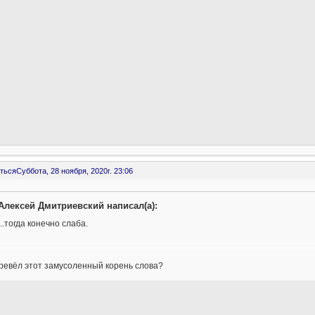
ться
Суббота, 28 ноября, 2020г. 23:06
Алексей Дмитриевский написал(а):
...тогда конечно слаба.
ревёл этот замусоленный корень слова?