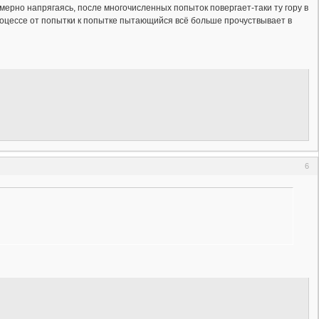
мерно напрягаясь, после многочисленных попыток повергает-таки ту гору в
 процессе от попытки к попытке пытающийся всё больше прочуствывает в
6