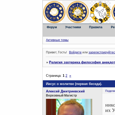
Форум
Участники
Правила
Ре
Активные темы
Привет, Гость!
Войдите
или
зарегистрируйтес
»
Религия эзотерика философия анекдо
Страница:
1
2
»
Иисус о молитве (первая беседа).
Алексей Дмитриевский
Подели
Верховный Магистр
«Ио
нико
их У