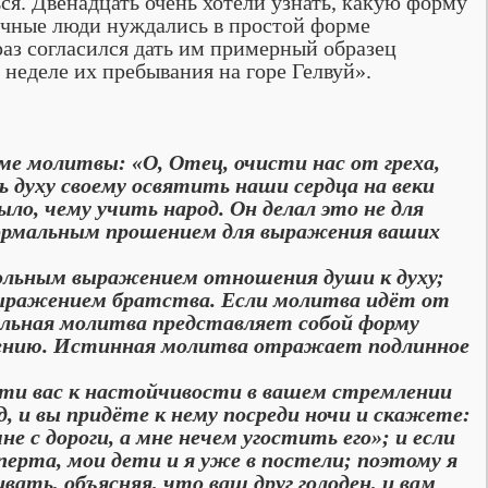
я. Двенадцать очень хотели узнать, какую форму
бычные люди нуждались в простой форме
раз согласился дать им примерный образец
 неделе их пребывания на горе Гелвуй».
молитвы: «О, Отец, очисти нас от греха,
ь духу своему освятить наши сердца на веки
ло, чему учить народ. Он делал это не для
формальным прошением для выражения ваших
ьным выражением отношения души к духу;
ыражением братства. Если молитва идёт от
еальная молитва представляет собой форму
онению. Истинная молитва отражает подлинное
и вас к настойчивости в вашем стремлении
ед, и вы придёте к нему посреди ночи и скажете:
не с дороги, а мне нечем угостить его»; и если
перта, мои дети и я уже в постели; поэтому я
вать, объясняя, что ваш друг голоден, и вам