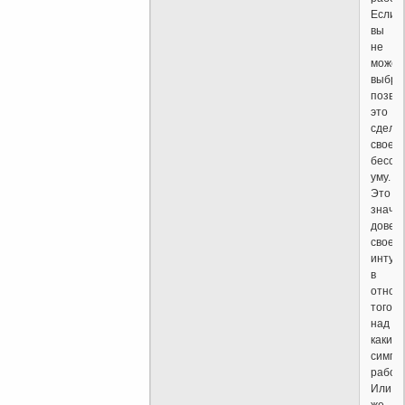
Если
вы
не
может
выбра
позво
это
сдела
своем
бессо
уму.
Это
значит
довер
свое
интуи
в
отнош
того,
над
каким
симпт
работа
Или