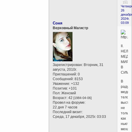
151
Четверг
26
декабр
2024г.
Соня
03:09
Верховный Магистр
II.
НЕЛО
МЕДИ
МИР
Зарегистрирован
: Вторник, 31
В
августа, 2010г.
СИМП
Приглашений:
0
Сообщений:
8153
В
Уважение:
+132
радуж
Позитив:
+101
медиц
Пол:
Женский
тело
Возраст:
42
[1984-04-06]
Провел на форуме:
высту
22 дня 7 часов
не
Последний визит:
только
Среда, 17 декабря, 2025г. 03:03
как
ньюто
механ