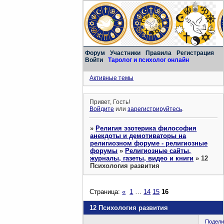
Форум
Участники
Правила
Регистрация
Войти
Таролог и психолог онлайн
Активные темы
Привет, Гость!
Войдите
или
зарегистрируйтесь
.
»
Религия эзотерика философия
анекдоты и демотиваторы на
религиозном форуме - религиозные
форумы
»
Религиозные сайты,
журналы, газеты, видео и книги
»
12
Психология развития
Страница:
«
1
…
14
15
16
12 Психология развития
Подели