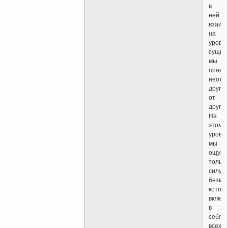
в
ней
взаим
на
уровн
сущно
мы
практ
неотл
друг
от
друга.
На
этом
уровн
мы
ощущ
только
силу
безмо
котор
включ
в
себя
всех