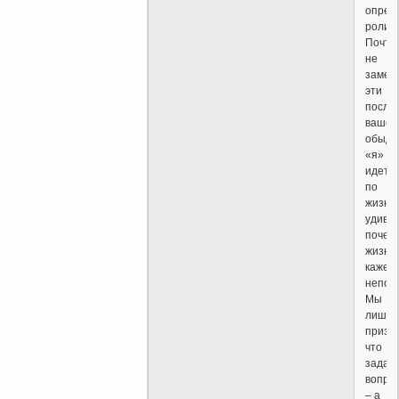
опред
роли.
Почти
не
замеч
эти
посла
ваше
обыде
«я»
идет
по
жизни,
удивля
почем
жизнь
кажет
непос
Мы
лишь
призн
что
задае
вопро
– а